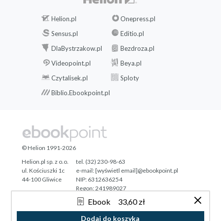
Helion.pl
Onepress.pl
Sensus.pl
Editio.pl
DlaBystrzakow.pl
Bezdroza.pl
Videopoint.pl
Beya.pl
Czytalisek.pl
Sploty
Biblio.Ebookpoint.pl
© Helion 1991-2026
Helion.pl sp. z o.o.
tel. (32) 230-98-63
ul. Kościuszki 1c
e-mail:
[wyświetl email]@ebookpoint.pl
44-100 Gliwice
NIP: 6312636254
Regon: 241989027
Ebook
33,60 zł
Designed with ♥ by
Tonik.pl
Dodaj do koszyka