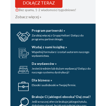
DOŁĄCZ TERAZ
Bez spamu, 1-2 wiadomości tygodniowo!
Zobacz więcej »
Program partnerski »
Zarabiaj więcej z Grupą Helion! Dołącz do
programu partnerskiego.
Wydaj z nami książkę »
Wypełnij formularz i zostań autorem naszego
wydawnictwa.
Da wydawców »
Jesteś średnim lub dużym wydawcą? Dołącz do
naszego systemu dystrybucji!
Dla biznesu »
Ebooki i audiobooki w Twojej firmie.
Brakuje Ci jakiegoś ebooka? Daj znać!
Jeśli w naszej ofercie brakuje jakiegoś tytulu,
dołożymy starań, by jak najszybciej się u nas