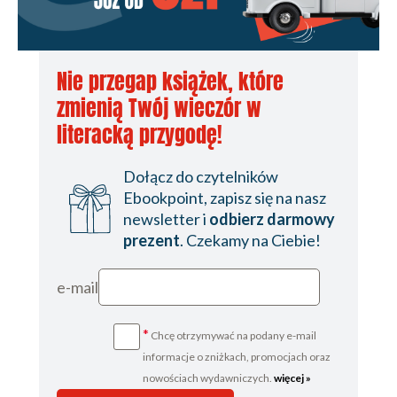
Nie przegap książek, które
zmienią Twój wieczór w
literacką przygodę!
Dołącz do czytelników
Ebookpoint, zapisz się na nasz
newsletter i
odbierz darmowy
prezent
. Czekamy na Ciebie!
e-mail
*
Chcę otrzymywać na podany e-mail
informacje o zniżkach, promocjach oraz
nowościach wydawniczych.
więcej »