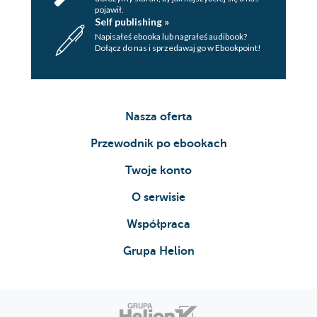
pojawił.
Self publishing »
Napisałeś ebooka lub nagrałeś audibook?
Dołącz do nas i sprzedawaj go w Ebookpoint!
Nasza oferta
Przewodnik po ebookach
Twoje konto
O serwisie
Współpraca
Grupa Helion