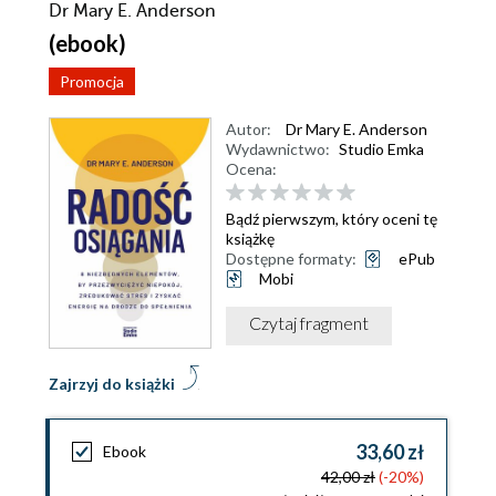
Dr Mary E. Anderson
(ebook)
Promocja
Autor:
Dr Mary E. Anderson
Wydawnictwo:
Studio Emka
Ocena:
Bądź pierwszym, który oceni tę
książkę
Dostępne formaty:
ePub
Mobi
Czytaj fragment
Zajrzyj do książki
33,60 zł
Ebook
42,00 zł
(-20%)