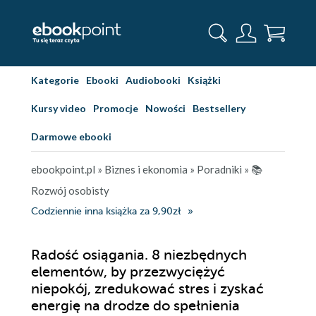
Kategorie
Ebooki
Audiobooki
Książki
Kursy video
Promocje
Nowości
Bestsellery
Darmowe ebooki
ebookpoint.pl
»
Biznes i ekonomia
»
Poradniki
»
📚
Rozwój osobisty
Codziennie inna książka za 9,90zł
Radość osiągania. 8 niezbędnych
elementów, by przezwyciężyć
niepokój, zredukować stres i zyskać
energię na drodze do spełnienia