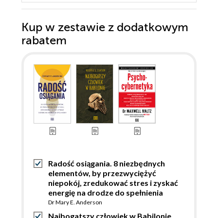
Kup w zestawie z dodatkowym
rabatem
Radość osiągania. 8 niezbędnych
elementów, by przezwyciężyć
niepokój, zredukować stres i zyskać
energię na drodze do spełnienia
Dr Mary E. Anderson
Najbogatszy człowiek w Babilonie