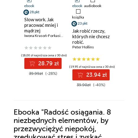
ebook
ebook
audiobook
ebook
28 pkt
46 pkt
książka
Slow work. Jak
Jak się n
23 pkt
pracować mniej i
zestarze
mądrzej
Naukow
Jak robić rzeczy,
Iwona Krasoń-Forkasiewicz
podejści
Dr. Michae
których nie chcesz
zachowa
robić.
zdrowia
Samodyscyplina,
Peter Hollins
upływu l
która daje wolność
(18,00 zł najniższa cena z 30 dni)
(35,99 zł najni
28.79 zł
4
(19,95 zł najniższa cena z 30 dni)
39.99zł
(-28%)
59.99z
23.94 zł
39.90zł
(-40%)
Ebooka
"Radość osiągania. 8
niezbędnych elementów, by
przezwyciężyć niepokój,
zredukować stres i zyskać