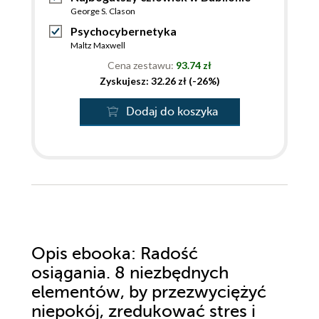
George S. Clason
Psychocybernetyka
Maltz Maxwell
Cena zestawu:
93.74 zł
Zyskujesz: 32.26 zł (-26%)
Dodaj do koszyka
Opis
ebooka
: Radość
osiągania. 8 niezbędnych
elementów, by przezwyciężyć
niepokój, zredukować stres i