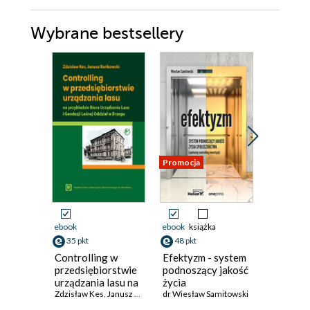
Wybrane bestsellery
Promocja
ebook
ebook
książka
ebook
35 pkt
48 pkt
0 pkt
Controlling w
Efektyzm - system
Wyzwan
przedsiębiorstwie
podnoszący jakość
implemen
urządzania lasu na
życia
controll
przykładzie Biura
Zdzisław Kes
,
Janusz Bańkowski
społeczeństwa
dr Wiesław Samitowski
praktyc
Urządzania Lasu i
(społeczny
gospoda