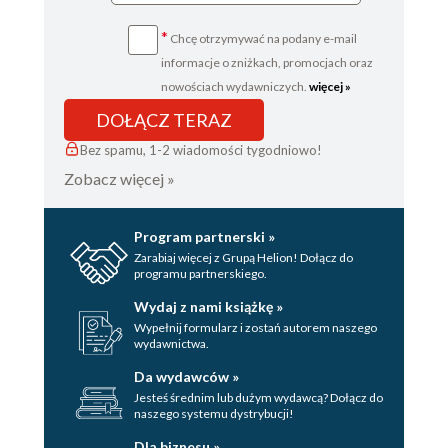
*
Chcę otrzymywać na podany e-mail
informacje o zniżkach, promocjach oraz
nowościach wydawniczych.
więcej »
DOŁĄCZ TERAZ
Bez spamu, 1-2 wiadomości tygodniowo!
Zobacz więcej »
Program partnerski »
Zarabiaj więcej z Grupą Helion! Dołącz do
programu partnerskiego.
Wydaj z nami książkę »
Wypełnij formularz i zostań autorem naszego
wydawnictwa.
Da wydawców »
Jesteś średnim lub dużym wydawcą? Dołącz do
naszego systemu dystrybucji!
Dla biznesu »