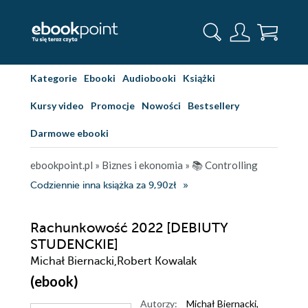
Kategorie
Ebooki
Audiobooki
Książki
Kursy video
Promocje
Nowości
Bestsellery
Darmowe ebooki
ebookpoint.pl
»
Biznes i ekonomia
»
📚 Controlling
Codziennie inna książka za 9,90zł
Rachunkowość 2022 [DEBIUTY
STUDENCKIE]
Michał Biernacki,Robert Kowalak
(ebook)
Autorzy:
Michał Biernacki
,