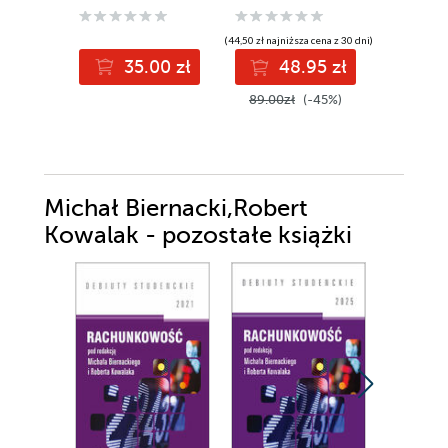
Geodezji Leśnej
controlling
2024 [
Oddział w Brzegu
inwestycji)
STUDEN
(44,50 zł najniższa cena z 30 dni)
35.00 zł
48.95 zł
0
89.00zł
(-45%)
Michał Biernacki,Robert
Kowalak - pozostałe książki