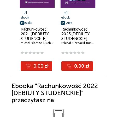
ebook
ebook
ebook
0 pkt
0 pkt
0 pkt
Rachunkowość
Rachunkowość
Rachun
2021 [DEBIUTY
2025 [DEBIUTY
2024 [
STUDENCKIE]
STUDENCKIE]
STUDEN
Michał Biernacki
,
Robert Kowalak
Michał Biernacki
,
Robert Kowalak red.
red. Micha
0.00 zł
0.00 zł
0
Ebooka
"Rachunkowość 2022
[DEBIUTY STUDENCKIE]"
przeczytasz na: