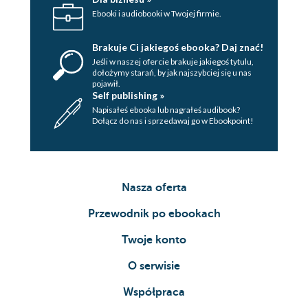
Ebooki i audiobooki w Twojej firmie.
Brakuje Ci jakiegoś ebooka? Daj znać!
Jeśli w naszej ofercie brakuje jakiegoś tytulu,
dołożymy starań, by jak najszybciej się u nas
pojawił.
Self publishing »
Napisałeś ebooka lub nagrałeś audibook?
Dołącz do nas i sprzedawaj go w Ebookpoint!
Nasza oferta
Przewodnik po ebookach
Twoje konto
O serwisie
Współpraca