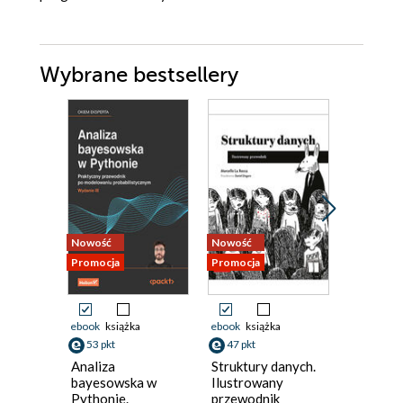
Wybrane bestsellery
Nowość
Nowość
Promocja
Promocja
ebook
książka
ebook
książka
kurs
53 pkt
47 pkt
199 pkt
Analiza
Struktury danych.
Teoria g
bayesowska w
Ilustrowany
Kurs vid
Pythonie.
przewodnik
podstaw