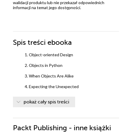
walidacji produktu lub nie przekazał odpowiednich
informacji na temat jego dostępności.
Spis treści
ebooka
1. Object-oriented Design
2. Objects in Python
3. When Objects Are Alike
4. Expecting the Unexpected
5. When to Use Object-oriented Programming
pokaż cały spis treści
6. Python Data Structures
7. Python Object-oriented Shortcuts
Packt Publishing - inne książki
8. Strings and Serialization