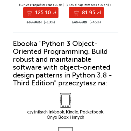
build scalable and
w utrzymaniu
Python
(104,25 zł najniższa cena z 30 dni)
(74,50 zł najniższa cena z 30 dni)
(164,25 zł najni
maintainable
aplikacji i bibliotek.
applicat
125.10 zł
81.95 zł
19
Python
Wydanie IV
libraries
applications - Fifth
Edition
139.00zł
(-10%)
149.00zł
(-45%)
219.00z
Edition
Ebooka
"Python 3 Object-
Oriented Programming. Build
robust and maintainable
software with object-oriented
design patterns in Python 3.8 -
Third Edition"
przeczytasz na:
czytnikach Inkbook, Kindle, Pocketbook,
Onyx Boox i innych