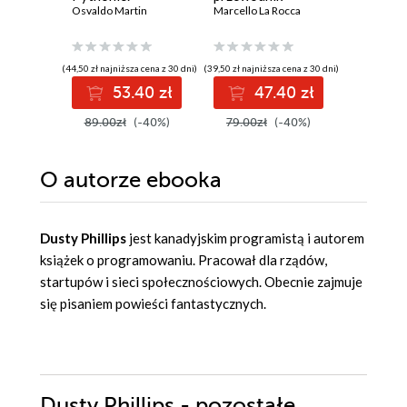
Praktyczny
Osvaldo Martin
Marcello La Rocca
sztuczn
Karol Kur
przewodnik po
inteligen
modelowaniu
agentów
probabilistycznym.
(44,50 zł najniższa cena z 30 dni)
(39,50 zł najniższa cena z 30 dni)
Wydanie III
53.40 zł
47.40 zł
19
89.00zł
(-40%)
79.00zł
(-40%)
O autorze
ebooka
Dusty Phillips
jest kanadyjskim programistą i autorem
książek o programowaniu. Pracował dla rządów,
startupów i sieci społecznościowych. Obecnie zajmuje
się pisaniem powieści fantastycznych.
Dusty Phillips - pozostałe