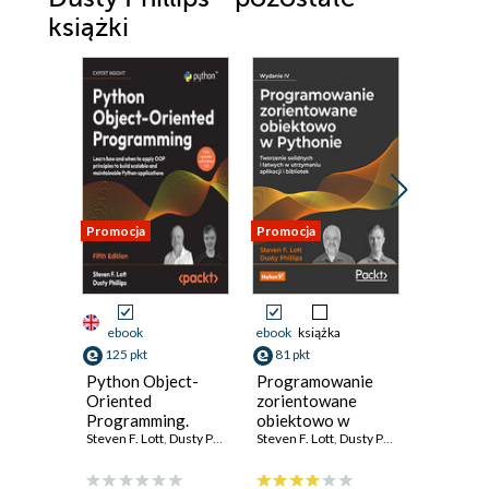
książki
Promocja
Promocja
Promocja
ebook
ebook
książka
ebook
125 pkt
81 pkt
197 pkt
Python Object-
Programowanie
Python 
Oriented
zorientowane
Oriente
Programming.
obiektowo w
Program
Learn how and
Steven F. Lott
,
Dusty Phillips
Pythonie.
Steven F. Lott
,
Dusty Phillips
Build ro
Steven F. L
when to apply
Tworzenie
maintain
OOP principles to
solidnych i łatwych
object-o