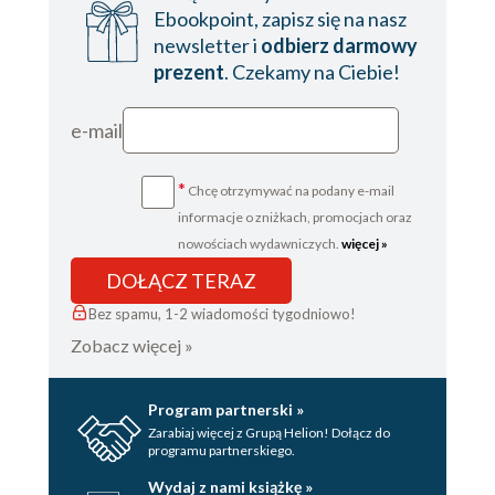
Ebookpoint, zapisz się na nasz
newsletter i
odbierz darmowy
prezent
. Czekamy na Ciebie!
e-mail
*
Chcę otrzymywać na podany e-mail
informacje o zniżkach, promocjach oraz
nowościach wydawniczych.
więcej »
DOŁĄCZ TERAZ
Bez spamu, 1-2 wiadomości tygodniowo!
Zobacz więcej »
Program partnerski »
Zarabiaj więcej z Grupą Helion! Dołącz do
programu partnerskiego.
Wydaj z nami książkę »