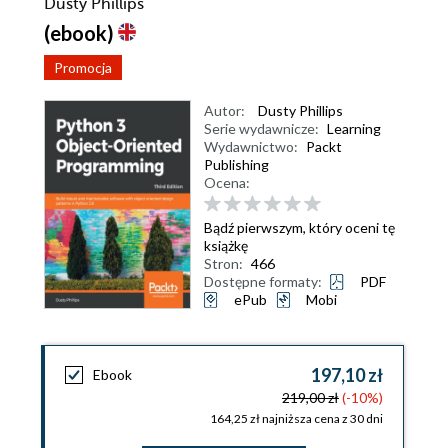
Dusty Phillips
(ebook)
Promocja
Autor:
Dusty Phillips
Serie wydawnicze:
Learning
Wydawnictwo:
Packt
Publishing
Ocena:
Bądź pierwszym, który oceni tę
książkę
Stron:
466
Dostępne formaty:
PDF
ePub
Mobi
197,10 zł
Ebook
219,00 zł
(-10%)
164,25 zł najniższa cena z 30 dni