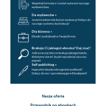
Wypełnij formularz i zostań autorem naszego
wydawnictwa.
Da wydawców »
Jesteś średnim lub dużym wydawcą? Dołącz do
naszego systemu dystrybucji!
Dla biznesu »
Ebooki i audiobooki w Twojej firmie.
Brakuje Ci jakiegoś ebooka? Daj znać!
Jeśli w naszej ofercie brakuje jakiegoś tytulu,
dołożymy starań, by jak najszybciej się u nas
pojawił.
Self publishing »
Napisałeś ebooka lub nagrałeś audibook?
Dołącz do nas i sprzedawaj go w Ebookpoint!
Nasza oferta
Przewodnik po ebookach