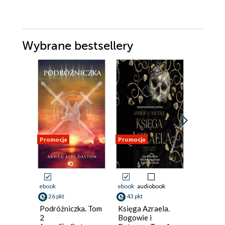
Wybrane bestsellery
Promocja
Promocja
Promocja
ebook
ebook
audiobook
ebook
26 pkt
43 pkt
33 pkt
Podróżniczka. Tom
Księga Azraela.
Legion
2
Bogowie i
Nieśmier