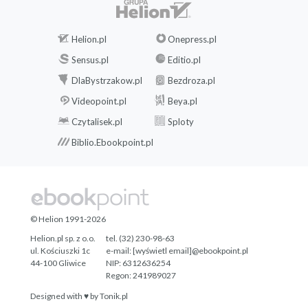
Helion.pl
Onepress.pl
Sensus.pl
Editio.pl
DlaBystrzakow.pl
Bezdroza.pl
Videopoint.pl
Beya.pl
Czytalisek.pl
Sploty
Biblio.Ebookpoint.pl
© Helion 1991-2026
Helion.pl sp. z o.o.
tel. (32) 230-98-63
ul. Kościuszki 1c
e-mail:
[wyświetl email]@ebookpoint.pl
44-100 Gliwice
NIP: 6312636254
Regon: 241989027
Designed with ♥ by
Tonik.pl