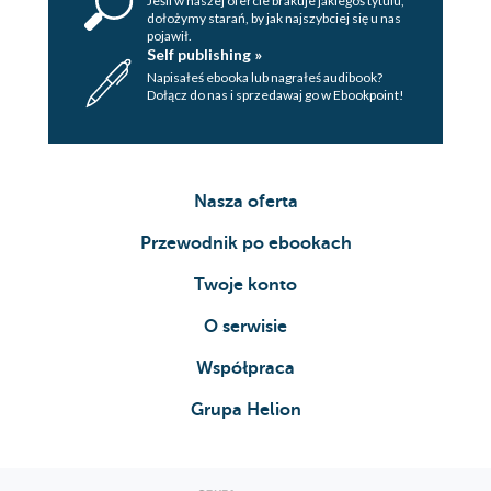
Jeśli w naszej ofercie brakuje jakiegoś tytulu,
dołożymy starań, by jak najszybciej się u nas
pojawił.
Self publishing »
Napisałeś ebooka lub nagrałeś audibook?
Dołącz do nas i sprzedawaj go w Ebookpoint!
Nasza oferta
Przewodnik po ebookach
Twoje konto
O serwisie
Współpraca
Grupa Helion