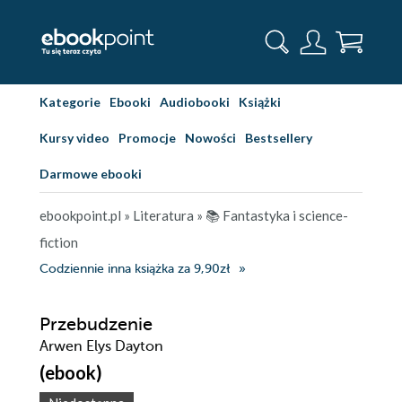
Kategorie
Ebooki
Audiobooki
Książki
Kursy video
Promocje
Nowości
Bestsellery
Darmowe ebooki
ebookpoint.pl
»
Literatura
»
📚 Fantastyka i science-
fiction
Codziennie inna książka za 9,90zł
Przebudzenie
Arwen Elys Dayton
(ebook)