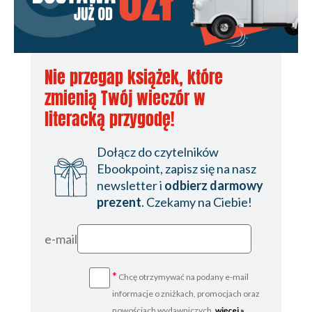
Nie przegap książek, które
zmienią Twój wieczór w
literacką przygodę!
Dołącz do czytelników
Ebookpoint, zapisz się na nasz
newsletter i
odbierz darmowy
prezent
. Czekamy na Ciebie!
e-mail
*
Chcę otrzymywać na podany e-mail
informacje o zniżkach, promocjach oraz
nowościach wydawniczych.
więcej »