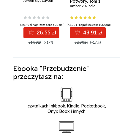
Arwen Elys Dayton
Potwory. Tom 1
Tom 14. 
Amber V. Nicole
Skraju
B.V. Larso
(25,49 zł najniższa cena z 30 dni)
(43,38 zł najniższa cena z 30 dni)
(32,72 zł najni
26.55 zł
43.91 zł
3
31.99zł
(-17%)
52.90zł
(-17%)
39.90z
Ebooka
"Przebudzenie"
przeczytasz na:
czytnikach Inkbook, Kindle, Pocketbook,
Onyx Boox i innych