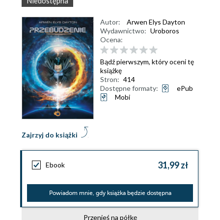
Niedostępna
Autor:
Arwen Elys Dayton
Wydawnictwo:
Uroboros
Ocena:
Bądź pierwszym, który oceni tę
książkę
Stron:
414
Dostępne formaty:
ePub
Mobi
Zajrzyj do książki
31,99 zł
Ebook
Powiadom mnie, gdy książka będzie dostępna
Przenieś na półkę