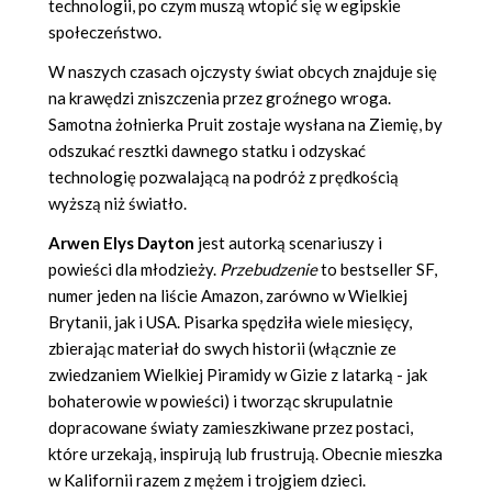
technologii, po czym muszą wtopić się w egipskie
społeczeństwo.
W naszych czasach ojczysty świat obcych znajduje się
na krawędzi zniszczenia przez groźnego wroga.
Samotna żołnierka Pruit zostaje wysłana na Ziemię, by
odszukać resztki dawnego statku i odzyskać
technologię pozwalającą na podróż z prędkością
wyższą niż światło.
Arwen Elys Dayton
jest autorką scenariuszy i
powieści dla młodzieży.
Przebudzenie
to bestseller SF,
numer jeden na liście Amazon, zarówno w Wielkiej
Brytanii, jak i USA. Pisarka spędziła wiele miesięcy,
zbierając materiał do swych historii (włącznie ze
zwiedzaniem Wielkiej Piramidy w Gizie z latarką - jak
bohaterowie w powieści) i tworząc skrupulatnie
dopracowane światy zamieszkiwane przez postaci,
które urzekają, inspirują lub frustrują. Obecnie mieszka
w Kalifornii razem z mężem i trojgiem dzieci.