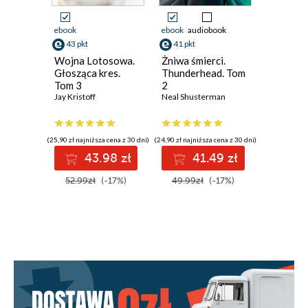
ebook
ebook
audiobook
ebook
aud
43 pkt
41 pkt
38 pkt
Wojna Lotosowa.
Żniwa śmierci.
Żniwa śm
Głosząca kres.
Thunderhead. Tom
Kosiarze
Tom 3
2
Neal Shus
Jay Kristoff
Neal Shusterman
(25,90 zł najniższa cena z 30 dni)
(24,90 zł najniższa cena z 30 dni)
(20,90 zł najni
43.98 zł
41.49 zł
3
52.99zł
(-17%)
49.99zł
(-17%)
45.99z