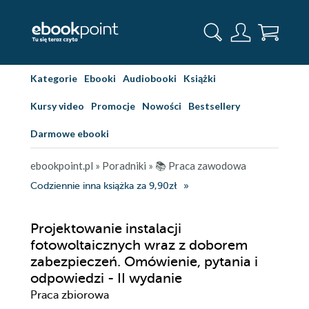
Kategorie
Ebooki
Audiobooki
Książki
Kursy video
Promocje
Nowości
Bestsellery
Darmowe ebooki
ebookpoint.pl
»
Poradniki
»
📚 Praca zawodowa
Codziennie inna książka za 9,90zł
Projektowanie instalacji
fotowoltaicznych wraz z doborem
zabezpieczeń. Omówienie, pytania i
odpowiedzi - II wydanie
Praca zbiorowa