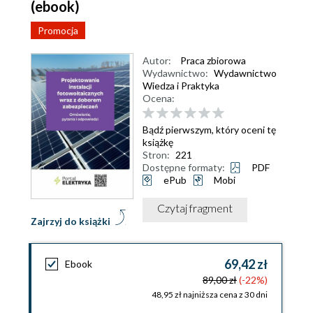
(ebook)
Promocja
Autor:
Praca zbiorowa
Wydawnictwo:
Wydawnictwo
Wiedza i Praktyka
Ocena:
Bądź pierwszym, który oceni tę
książkę
Stron:
221
Dostępne formaty:
PDF
ePub
Mobi
Czytaj fragment
Zajrzyj do książki
69,42 zł
Ebook
89,00 zł
(-22%)
48,95 zł najniższa cena z 30 dni