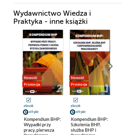
Wydawnictwo Wiedza i
Praktyka - inne książki
Nowość
Nowość
Nowość
Promocja
Promocja
Promocja
ebook
ebook
ebook
69 pkt
69 pkt
108 pkt
Kompendium BHP:
Kompendium BHP:
Umowy
Wypadki przy
Szkolenia BHP,
cywilno
pracy, pierwsza
służba BHP i
2026
Praca zbiorowa
Praca zbiorowa
Praca zbi