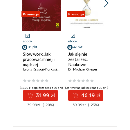
Promocja
Promocja
Promocja
ebook
ebook
ebook
aud
31 pkt
46 pkt
33 pkt
Slow work. Jak
Jak się nie
Długowi
pracować mniej i
zestarzeć.
kobiet. 
mądrzej
Naukowe
nawyki, 
Iwona Krasoń-Forkasiewicz
podejście do
Dr. Michael Greger
efekty
Łukasz So
zachowania
zdrowia mimo
upływu lat
(18,00 zł najniższa cena z 30 dni)
(35,99 zł najniższa cena z 30 dni)
(33,88 zł najni
31.99 zł
46.19 zł
3
39.99zł
(-20%)
59.99zł
(-23%)
44.00z