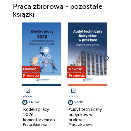
Praca zbiorowa - pozostałe
książki
Nowość
Nowość
Nowość
Promocja
Promocja
Promocja
ebook
ebook
ebook
116 pkt
69 pkt
53 pkt
Kodeks pracy
Audyt techniczny
Ocena r
2026 z
budynków w
zawodo
komentarzem do
praktyce -
pytaniac
zmian i
Praca zbiorowa
diagnoza, ocena,
Praca zbiorowa
odpowie
Praca zbi
praktycznymi
decyzje