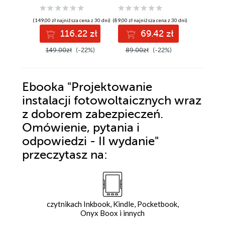
przykładami
(149,00 zł najniższa cena z 30 dni)
(89,00 zł najniższa cena z 30 dni)
(69,00 zł najni
116.22 zł
69.42 zł
5
149.00zł
(-22%)
89.00zł
(-22%)
69.00z
Ebooka
"Projektowanie
instalacji fotowoltaicznych wraz
z doborem zabezpieczeń.
Omówienie, pytania i
odpowiedzi - II wydanie"
przeczytasz na:
czytnikach Inkbook, Kindle, Pocketbook,
Onyx Boox i innych