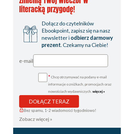
zmienią Twój wieczór w
literacką przygodę!
Dołącz do czytelników
Ebookpoint, zapisz się na nasz
newsletter i
odbierz darmowy
prezent
. Czekamy na Ciebie!
e-mail
*
Chcę otrzymywać na podany e-mail
informacje o zniżkach, promocjach oraz
nowościach wydawniczych.
więcej »
DOŁĄCZ TERAZ
Bez spamu, 1-2 wiadomości tygodniowo!
Zobacz więcej »