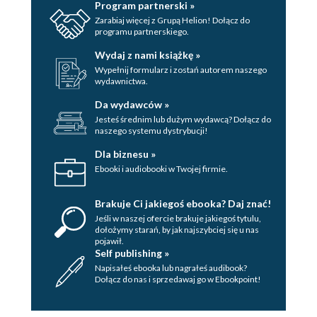
Program partnerski »
Zarabiaj więcej z Grupą Helion! Dołącz do
programu partnerskiego.
Wydaj z nami książkę »
Wypełnij formularz i zostań autorem naszego
wydawnictwa.
Da wydawców »
Jesteś średnim lub dużym wydawcą? Dołącz do
naszego systemu dystrybucji!
Dla biznesu »
Ebooki i audiobooki w Twojej firmie.
Brakuje Ci jakiegoś ebooka? Daj znać!
Jeśli w naszej ofercie brakuje jakiegoś tytulu,
dołożymy starań, by jak najszybciej się u nas
pojawił.
Self publishing »
Napisałeś ebooka lub nagrałeś audibook?
Dołącz do nas i sprzedawaj go w Ebookpoint!