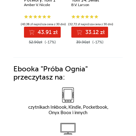
Amber V. Nicole
Skraju
B.V. Larson
(43,38 zł najniższa cena z 30 dni)
(32,72 zł najniższa cena z 30 dni)
(33,16 zł najni
43.91 zł
33.12 zł
3
52.90zł
(-17%)
39.90zł
(-17%)
39.99z
Ebooka
"Próba Ognia"
przeczytasz na:
czytnikach Inkbook, Kindle, Pocketbook,
Onyx Boox i innych