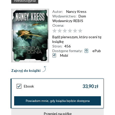
Niedostępna
Autor:
Nancy Kress
Wydawnictwo:
Dom
Wydawniczy REBIS
Ocena:
Bądź pierwszym, który oceni tę
książkę
Stron:
456
Dostępne formaty:
ePub
Mobi
Zajrzyj do książki
33,90 zł
Ebook
Powiadom mnie, gdy książka będzie dostępna
Przenieś na półkę