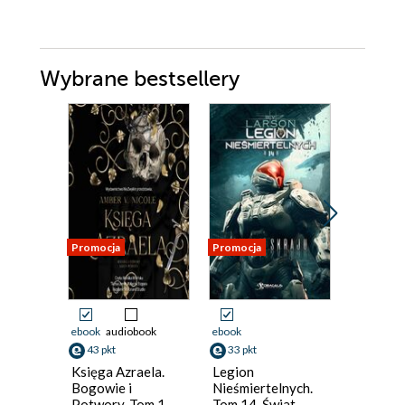
Wybrane bestsellery
Promocja
Promocja
Promocja
ebook
audiobook
ebook
ebook
aud
43 pkt
33 pkt
33 pkt
Księga Azraela.
Legion
Star War
Bogowie i
Nieśmiertelnych.
Mike Che
Potwory. Tom 1
Tom 14. Świat