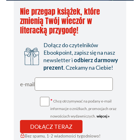
25 JASKINIA SZPITALNA
Nie przegap książek, które
26 GÓRY AVERYEGO
zmienią Twój wieczór w
27 BUNKIER NUMER TRZY
literacką przygodę!
28 GÓRY AVERYEGO
Dołącz do czytelników
29 BUNKIER NUMER TRZY
Ebookpoint, zapisz się na nasz
newsletter i
odbierz darmowy
30 GÓRY AVERYEGO
prezent
. Czekamy na Ciebie!
31 WZDŁUŻ STRUMIENIA GÓRSKIEGO
32 RÓWNINA MIRA CITY
e-mail
33 KORYTO STRUMIENIA GÓRSKIEGO
*
Chcę otrzymywać na podany e-mail
34 GÓRY AVERYEGO
informacje o zniżkach, promocjach oraz
35 GÓRY AVERYEGO
nowościach wydawniczych.
więcej »
DOŁĄCZ TERAZ
36 GÓRY AVERYEGO
Bez spamu, 1-2 wiadomości tygodniowo!
37 GÓRY AVERYEGO