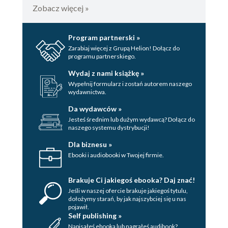
Zobacz więcej »
38 GÓRY AVERYEGO
39 ZIEMSKI WAHADŁOWIEC
Program partnerski »
Zarabiaj więcej z Grupą Helion! Dołącz do
40 GÓRY AVERYEGO
programu partnerskiego.
41 BUNKIER ZIEMSKIEGO WAHADŁOWCA
Wydaj z nami książkę »
Wypełnij formularz i zostań autorem naszego
42 NA BRZEGU RZEKI
wydawnictwa.
43 BUNKIER ZIEMSKIEGO WAHADŁOWCA
Da wydawców »
Jesteś średnim lub dużym wydawcą? Dołącz do
44 GÓRY AVERYEGO
naszego systemu dystrybucji!
45 GÓRY AVERYEGO
Dla biznesu »
Ebooki i audiobooki w Twojej firmie.
46 GÓRY AVERYEGO
Brakuje Ci jakiegoś ebooka? Daj znać!
EPILOG MIRA CITY
Jeśli w naszej ofercie brakuje jakiegoś tytulu,
Spis treści
dołożymy starań, by jak najszybciej się u nas
pojawił.
Self publishing »
Karta redakcyjna
Napisałeś ebooka lub nagrałeś audibook?