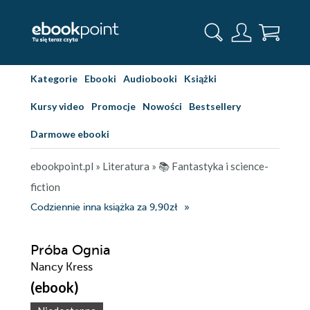
Kategorie
Ebooki
Audiobooki
Książki
Kursy video
Promocje
Nowości
Bestsellery
Darmowe ebooki
ebookpoint.pl
»
Literatura
»
📚 Fantastyka i science-
fiction
Codziennie inna książka za 9,90zł
Próba Ognia
Nancy Kress
(ebook)