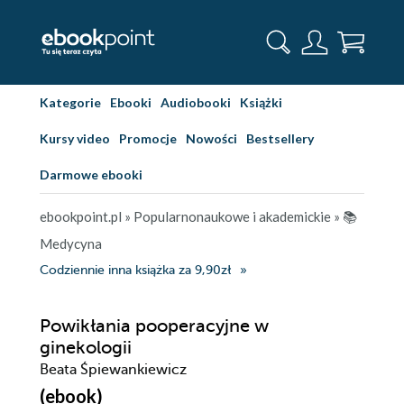
Kategorie
Ebooki
Audiobooki
Książki
Kursy video
Promocje
Nowości
Bestsellery
Darmowe ebooki
ebookpoint.pl
»
Popularnonaukowe i akademickie
»
📚
Medycyna
Codziennie inna książka za 9,90zł
Powikłania pooperacyjne w
ginekologii
Beata Śpiewankiewicz
(ebook)