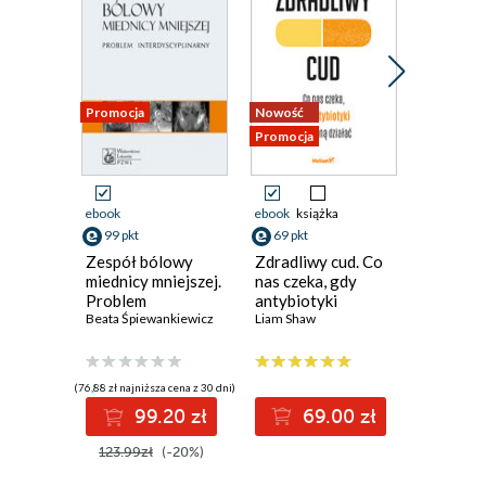
Promocja
Nowość
Promocja
Promocja
ebook
ebook
książka
ebook
99 pkt
69 pkt
47 pkt
Zespół bólowy
Zdradliwy cud. Co
Cudowne
miednicy mniejszej.
nas czeka, gdy
Maja Sosn
Problem
antybiotyki
interdyscyplinarny
Beata Śpiewankiewicz
przestaną działać
Liam Shaw
(76,88 zł najniższa cena z 30 dni)
(59,00 zł najni
99.20 zł
69.00 zł
4
123.99zł
(-20%)
59.00z