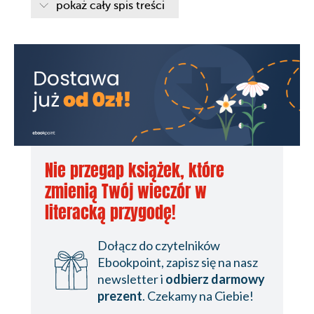
pokaż cały spis treści
Nie przegap książek, które
zmienią Twój wieczór w
literacką przygodę!
Dołącz do czytelników
Ebookpoint, zapisz się na nasz
newsletter i
odbierz darmowy
prezent
. Czekamy na Ciebie!