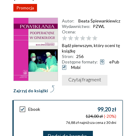
Promocja
Autor:
Beata Śpiewankiewicz
Wydawnictwo:
PZWL
Ocena:
Bądź pierwszym, który oceni tę
książkę
Stron:
256
Dostępne formaty:
ePub
Mobi
Czytaj fragment
Zajrzyj do książki
99,20 zł
Ebook
124,00 zł
(-20%)
76,88 zł najniższa cena z 30 dni