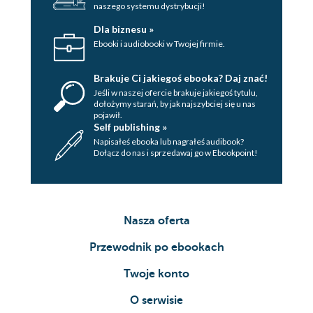
naszego systemu dystrybucji!
Dla biznesu »
Ebooki i audiobooki w Twojej firmie.
Brakuje Ci jakiegoś ebooka? Daj znać!
Jeśli w naszej ofercie brakuje jakiegoś tytulu,
dołożymy starań, by jak najszybciej się u nas
pojawił.
Self publishing »
Napisałeś ebooka lub nagrałeś audibook?
Dołącz do nas i sprzedawaj go w Ebookpoint!
Nasza oferta
Przewodnik po ebookach
Twoje konto
O serwisie