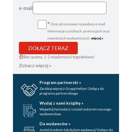
e-mail
*
Chcę otrzymywać na podany e-mail
informacje o zniżkach, promocjach oraz
nowościach wydawniczych.
więcej »
DOŁĄCZ TERAZ
Bez spamu, 1-2 wiadomości tygodniowo!
Zobacz więcej »
Program partnerski »
Zarabiaj więcej z Grupą Helion! Dołącz do
programu partnerskiego.
Wydaj z nami książkę »
Wypełnij formularz i zostań autorem naszego
wydawnictwa.
Da wydawców »
Jesteś średnim lub dużym wydawcą? Dołącz do