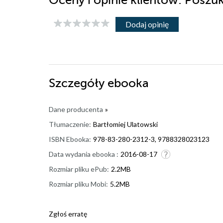
Oceny i opinie klientów: Posz
Dodaj opinię
Szczegóły
ebooka
Dane producenta
»
Tłumaczenie:
Bartłomiej Ulatowski
ISBN Ebooka:
978-83-280-2312-3, 9788328023123
Data wydania ebooka :
2016-08-17
Rozmiar pliku ePub:
2.2MB
Rozmiar pliku Mobi:
5.2MB
Zgłoś erratę