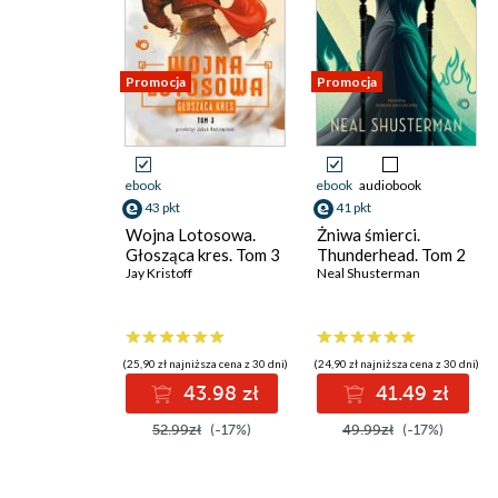
Promocja
Promocja
ebook
ebook
audiobook
43 pkt
41 pkt
Wojna Lotosowa.
Żniwa śmierci.
Głosząca kres. Tom 3
Thunderhead. Tom 2
Jay Kristoff
Neal Shusterman
(25,90 zł najniższa cena z 30 dni)
(24,90 zł najniższa cena z 30 dni)
43.98 zł
41.49 zł
52.99zł
(-17%)
49.99zł
(-17%)