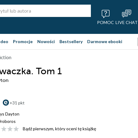
POMOC
LIVE CHAT
ideo
Promocje
Nowości
Bestsellery
Darmowe ebooki
iction
waczka. Tom 1
yton
+31 pkt
ys Dayton
roboros
Bądź pierwszym, który oceni tę książkę