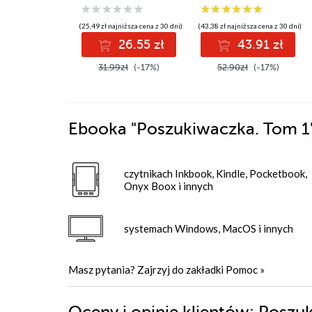
(25,49 zł najniższa cena z 30 dni)
(43,38 zł najniższa cena z 30 dni)
26.55 zł
43.91 zł
31.99zł
(-17%)
52.90zł
(-17%)
Ebooka
"Poszukiwaczka. Tom 1
czytnikach Inkbook, Kindle, Pocketbook,
Onyx Boox i innych
systemach Windows, MacOS i innych
Masz pytania? Zajrzyj do zakładki
Pomoc
»