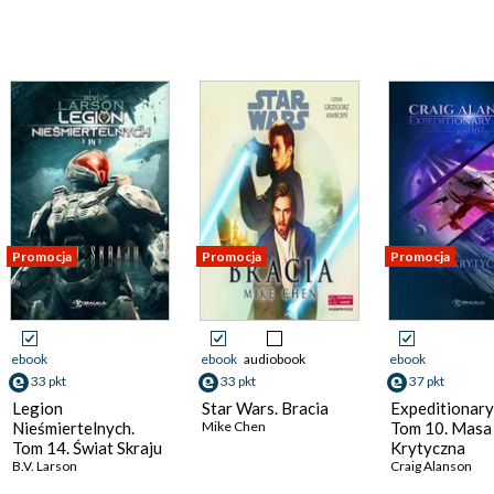
Promocja
Promocja
Promocja
ebook
ebook
audiobook
ebook
33 pkt
33 pkt
37 pkt
Legion
Star Wars. Bracia
Expeditionary
Nieśmiertelnych.
Mike Chen
Tom 10. Masa
Tom 14. Świat Skraju
Krytyczna
B.V. Larson
Craig Alanson