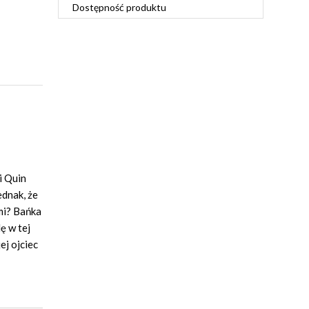
Dostępność produktu
i Quin
ednak, że
mi? Bańka
ę w tej
ej ojciec