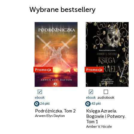
Wybrane bestsellery
Promocja
Promocja
ebook
ebook
audiobook
26 pkt
43 pkt
Podróżniczka. Tom 2
Księga Azraela.
Arwen Elys Dayton
Bogowie i Potwory.
Tom 1
Amber V. Nicole