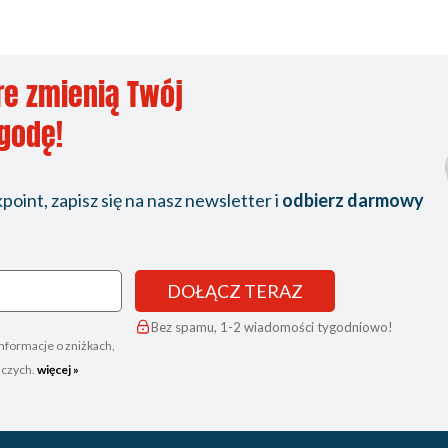
re zmienią Twój
ygodę!
oint, zapisz się na nasz newsletter i
odbierz darmowy
DOŁĄCZ TERAZ
Bez spamu, 1-2 wiadomości tygodniowo!
nformacje o zniżkach,
iczych.
więcej »