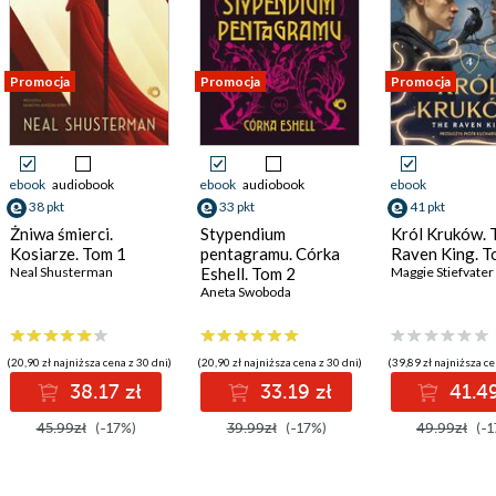
Promocja
Promocja
Promocja
ebook
audiobook
ebook
audiobook
ebook
38 pkt
33 pkt
41 pkt
Żniwa śmierci.
Stypendium
Król Kruków. 
Kosiarze. Tom 1
pentagramu. Córka
Raven King. T
Neal Shusterman
Eshell. Tom 2
Maggie Stiefvater
Aneta Swoboda
(20,90 zł najniższa cena z 30 dni)
(20,90 zł najniższa cena z 30 dni)
(39,89 zł najniższa ce
38.17 zł
33.19 zł
41.49
45.99zł
(-17%)
39.99zł
(-17%)
49.99zł
(-1