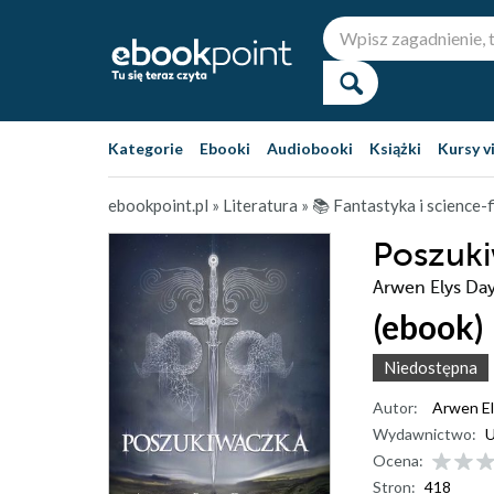
Kategorie
Ebooki
Audiobooki
Książki
Kursy v
ebookpoint.pl
»
Literatura
»
📚 Fantastyka i science-f
Poszuki
Arwen Elys Da
(ebook)
Niedostępna
Autor:
Arwen El
Wydawnictwo:
U
Ocena:
Stron:
418