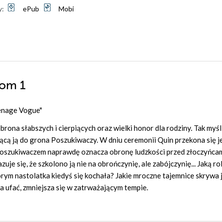
y:
ePub
Mobi
Tom 1
eenage Vogue"
brona słabszych i cierpiących oraz wielki honor dla rodziny. Tak myśl
ącą ją do grona Poszukiwaczy. W dniu ceremonii Quin przekona się j
cie Poszukiwaczem naprawdę oznacza obronę ludzkości przed złoczyńca
uje się, że szkolono ją nie na obrończynię, ale zabójczynię... Jaką rol
tórym nastolatka kiedyś się kochała? Jakie mroczne tajemnice skrywa j
a ufać, zmniejsza się w zatrważającym tempie.