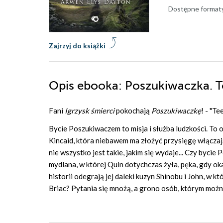
Dostępne format
Zajrzyj do książki
Opis
ebooka
: Poszukiwaczka. 
Fani
Igrzysk śmierci
pokochają
Poszukiwaczkę
! - "T
Bycie Poszukiwaczem to misja i służba ludzkości. To o
Kincaid, która niebawem ma złożyć przysięgę włączaj
nie wszystko jest takie, jakim się wydaje... Czy by
mydlana, w której Quin dotychczas żyła, pęka, gdy okaz
historii odegrają jej daleki kuzyn Shinobu i John, w k
Briac? Pytania się mnożą, a grono osób, którym możn