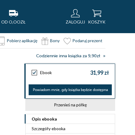
OD O,OOZŁ
ZALOGUJ
KOSZYK
Pobierz aplikację
Bony
Podaruj prezent
Codziennie inna książka za 9,90zł
31,99 zł
Ebook
Powiadom mnie, gdy książka będzie dostępna
Przenieś na półkę
Opis
ebooka
Szczegóły
ebooka