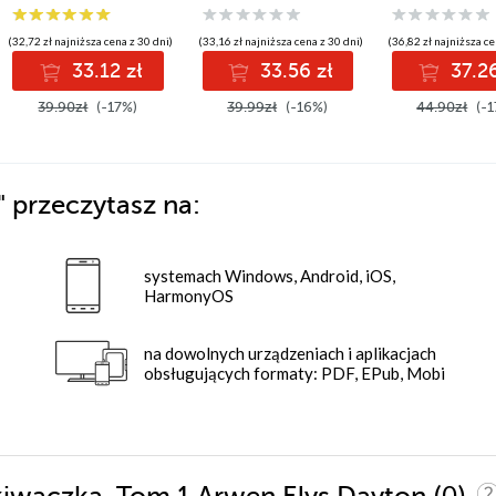
(32,72 zł najniższa cena z 30 dni)
(33,16 zł najniższa cena z 30 dni)
(36,82 zł najniższa ce
33.12 zł
33.56 zł
37.26
39.90zł
(-17%)
39.99zł
(-16%)
44.90zł
(-1
"
przeczytasz na:
systemach Windows, Android, iOS,
HarmonyOS
na dowolnych urządzeniach i aplikacjach
obsługujących formaty: PDF, EPub, Mobi
(0)