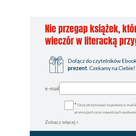
Nie przegap książek, któ
wieczór w literacką prz
Dołącz do czytelników Ebookp
prezent
. Czekamy na Ciebie!
e-mail
*
Chcę otrzymywać na podany e-mail i
promocjach oraz nowościach wydawn
Zobacz więcej »