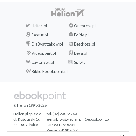
Helion.pl
Onepress.pl
Sensus.pl
Editio.pl
DlaBystrzakow.pl
Bezdroza.pl
Videopoint.pl
Beya.pl
Czytalisek.pl
Sploty
Biblio.Ebookpoint.pl
© Helion 1991-2026
Helion.pl sp. z o.o.
tel. (32) 230-98-63
ul. Kościuszki 1c
e-mail:
[wyświetl email]@ebookpoint.pl
44-100 Gliwice
NIP: 6312636254
Regon: 241989027