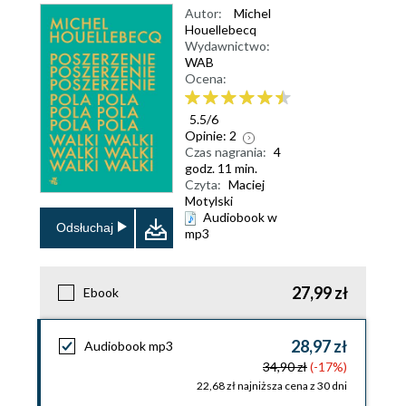
Autor:
Michel
Houellebecq
Wydawnictwo:
WAB
Ocena:
5.5
/
6
Opinie:
2
Czas nagrania:
4
godz. 11 min.
Czyta:
Maciej
Motylski
Audiobook w
Odsłuchaj
mp3
27,99 zł
Ebook
28,97 zł
Audiobook mp3
34,90 zł
(-17%)
22,68 zł najniższa cena z 30 dni