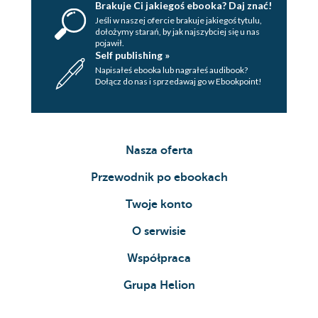
Brakuje Ci jakiegoś ebooka? Daj znać!
Jeśli w naszej ofercie brakuje jakiegoś tytulu,
dołożymy starań, by jak najszybciej się u nas
pojawił.
Self publishing »
Napisałeś ebooka lub nagrałeś audibook?
Dołącz do nas i sprzedawaj go w Ebookpoint!
Nasza oferta
Przewodnik po ebookach
Twoje konto
O serwisie
Współpraca
Grupa Helion