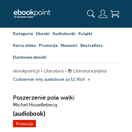
Kategorie
Ebooki
Audiobooki
Książki
Kursy video
Promocje
Nowości
Bestsellery
Darmowe ebooki
ebookpoint.pl
»
Literatura
»
📚 Literatura piękna
Codziennie inny audiobook za 12,90zł
Poszerzenie pola walki
Michel Houellebecq
(audiobook)
Promocja