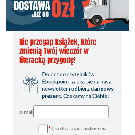
Nie przegap książek, które
zmienią Twój wieczór w
literacką przygodę!
Dołącz do czytelników
Ebookpoint, zapisz się na nasz
newsletter i
odbierz darmowy
prezent
. Czekamy na Ciebie!
e-mail
*
Chcę otrzymywać na podany e-mail