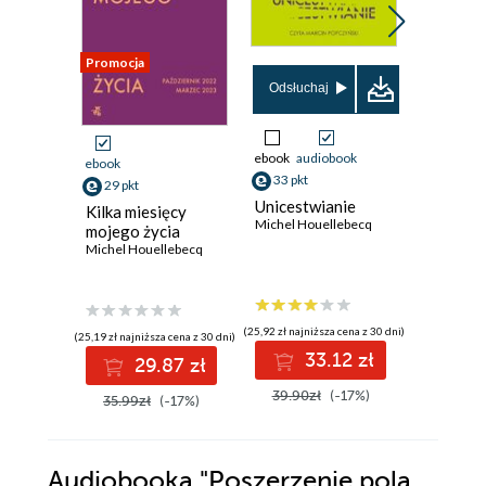
Promocja
Promocja
Odsłuchaj
ebook
audiobook
ebook
ebook
33 pkt
29 pkt
27 pkt
Unicestwianie
Kilka miesięcy
Interwe
Michel Houellebecq
mojego życia
Michel Ho
Michel Houellebecq
(25,92 zł najniższa cena z 30 dni)
(25,19 zł najniższa cena z 30 dni)
(16,89 zł najni
33.12 zł
29.87 zł
2
39.90zł
(-17%)
35.99zł
(-17%)
34.90z
Audiobooka
"Poszerzenie pola