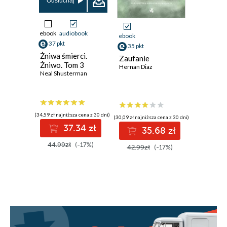
Odsłuchaj
ebook
audiobook
ebook
ebook
37 pkt
35 pkt
58 pkt
Żniwa śmierci.
Zaufanie
Przydaj 
Żniwo. Tom 3
Hernan Diaz
zasad l
Neal Shusterman
życia
(34,59 zł najniższa cena z 30 dni)
(30,09 zł najniższa cena z 30 dni)
(48,99 zł najni
37.34 zł
35.68 zł
5
44.99zł
(-17%)
42.99zł
(-17%)
69.99z