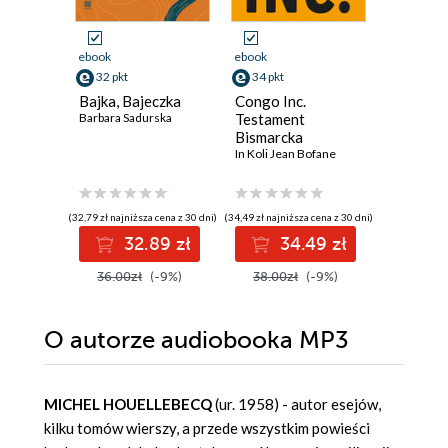
ebook
aud
ebook
ebook
49 pkt
32 pkt
34 pkt
Przeklęt
Bajka, Bajeczka
Congo Inc.
Bora Chun
Barbara Sadurska
Testament
Bismarcka
In Koli Jean Bofane
(32,79 zł najniższa cena z 30 dni)
(34,49 zł najniższa cena z 30 dni)
4
32.89 zł
34.49 zł
36.00zł
(-9%)
38.00zł
(-9%)
O autorze
audiobooka MP3
MICHEL HOUELLEBECQ
(ur. 1958) - autor esejów,
kilku tomów wierszy, a przede wszystkim powieści