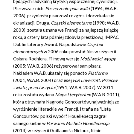
będących radykalną krytyką współczesnej cywilizacji.
Pierwsza z nich,
Poszerzenie pola walki
(1994; W.A.B.
2006), przyniosła pisarzowi rozgłos i doczekała się
ekranizacji. Druga,
Cząstki elementarne
(1998; W.A.B.
2003), została uznana we Francji za najlepszą książkę
roku, a cztery lata później zdobyła prestiżową IMPAC
Dublin Literary Award. Na podstawie
Cząstek
elementarnych
w 2006 roku powstał film w reżyserii
Oskara Roehlera. Filmową wersję
Możliwości wyspy
(2005; W.A.B. 2006) reżyserował sam pisarz.
Nakładem W.A.B. ukazały się ponadto
Platforma
(2001, W.A.B. 2004) oraz esej
H.P. Lovecraft. Przeciw
światu, przeciw życiu
(1991; W.A.B. 2007). W 2011
roku została wydana
Mapa i terytorium
(W.A.B. 2011),
która otrzymała Nagrodę Goncourtów, najważniejsze
wyróżnienie literackie we Francji, i trafia na "Listę
Goncourtów: polski wybór". Houellebecq zagrał
samego siebie w
Porwaniu Michela Houellebecqa
(2014) w reżyserii Guillaume'a Nicloux, filmie