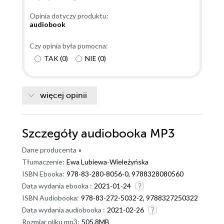
Opinia dotyczy produktu:
audiobook
Czy opinia była pomocna:
TAK
(
0
)
NIE
(
0
)
więcej opinii
Szczegóły
audiobooka MP3
Dane producenta
»
Tłumaczenie:
Ewa Lubiewa-Wieleżyńska
ISBN Ebooka:
978-83-280-8056-0, 9788328080560
Data wydania ebooka :
2021-01-24
ISBN Audiobooka:
978-83-272-5032-2, 9788327250322
Data wydania audiobooka :
2021-02-26
Rozmiar pliku mp3:
505.8MB