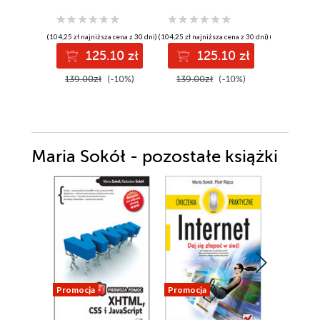
Microsoft
techniques for
career w
Sentinel, Defender
enterprise-grade
powere
XDR, and Security
Windows
develop
(104,25 zł najniższa cena z 30 dni)
(104,25 zł najniższa cena z 30 dni)
(111,75 zł najni
Copilot
environments
hands-on
125.10 zł
125.10 zł
13
139.00zł
(-10%)
139.00zł
(-10%)
149.00z
Maria Sokół - pozostałe książki
Promocja
Promocja
Promocja