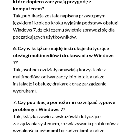
Zmiana funkcji niektórych elementów menu Start
które dopiero zaczynają przygodę z
komputerem?
(72)
Tak, publikacja została napisana przystępnym
Dodawanie i usuwanie niektórych elementów
językiem i krok po kroku wyjaśnia podstawy obsługi
Windows 7, dzięki czemu świetnie sprawdzi się dla
menu Start (73)
początkujących użytkowników.
Przenoszenie przycisku Start (74)
6. Czy w książce znajdę instrukcje dotyczące
Dostosowywanie pulpitu - jednolite tło (75)
obsługi multimediów i drukowania w Windows
7?
Wybieranie tła pulpitu z listy teł dostarczanych z
Tak, osobne rozdziały omawiają korzystanie z
Windows 7 (78)
multimediów, odtwarzaczy, bibliotek, a także
instalację i obsługę drukarek oraz zarządzanie
Zdjęcie jako tło pulpitu (80)
wydrukami.
Wybór kompozycji pulpitu (83)
7. Czy publikacja pomoże mi rozwiązać typowe
Dostosowywanie kompozycji (84)
problemy z Windows 7?
Tak, książka zawiera wskazówki dotyczące
Porządkowanie pulpitu (85)
zarządzania systemem, rozwiązywania problemów z
Gadżety Windows 7 (86)
wydajnością, usługami i urządzeniami, a także