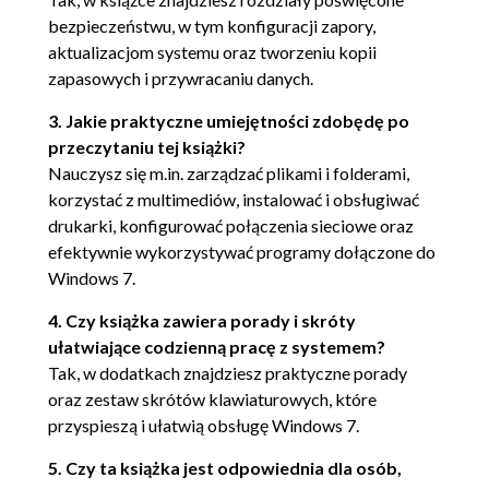
Instalacja programów na kontach standardowych
bezpieczeństwu, w tym konfiguracji zapory,
(58)
aktualizacjom systemu oraz tworzeniu kopii
zapasowych i przywracaniu danych.
Rozdział 4. Środowisko pracy w Windows 7 i jego
dostosowywanie (61)
3. Jakie praktyczne umiejętności zdobędę po
Interfejs Windows 7 (61)
przeczytaniu tej książki?
Nauczysz się m.in. zarządzać plikami i folderami,
Pasek zadań (62)
korzystać z multimediów, instalować i obsługiwać
Szybki dostęp do plików (63)
drukarki, konfigurować połączenia sieciowe oraz
efektywnie wykorzystywać programy dołączone do
Porządkowanie listy szybkiego dostępu (64)
Windows 7.
Okna na pulpicie (65)
4. Czy książka zawiera porady i skróty
Funkcja Aero Shake (66)
ułatwiające codzienną pracę z systemem?
Tak, w dodatkach znajdziesz praktyczne porady
Dostosowywanie menu Start (67)
oraz zestaw skrótów klawiaturowych, które
Modyfikacja menu Start za pomocą opcji
przyspieszą i ułatwią obsługę Windows 7.
zaawansowanych (71)
5. Czy ta książka jest odpowiednia dla osób,