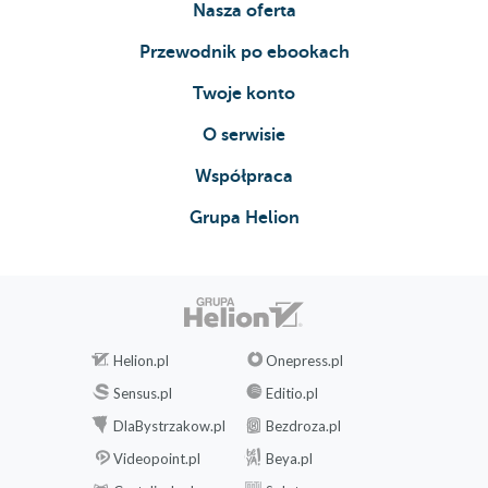
Nasza oferta
Eksplorator Windows (135)
Przewodnik po ebookach
Korzystanie z okna Komputer (139)
Twoje konto
Wyświetlanie okna właściwości dysku (140)
O serwisie
Zmiana sposobu prezentowania plików i folderów w
Współpraca
oknach (141)
Grupa Helion
Otwieranie folderu (145)
Tworzenie folderu (147)
Zmiana nazwy folderu (148)
Kopiowanie, przesuwanie i usuwanie folderu (149)
Helion.pl
Onepress.pl
Operacje na plikach - otwieranie pliku (152)
Sensus.pl
Editio.pl
Zmiana nazwy pliku (154)
DlaBystrzakow.pl
Bezdroza.pl
Videopoint.pl
Beya.pl
Usuwanie pliku (155)