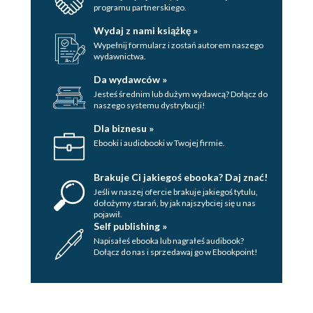
programu partnerskiego.
rozmiaru okien (121)
Wydaj z nami książkę »
Zamykanie okna (122)
Wypełnij formularz i zostań autorem naszego
wydawnictwa.
Przesuwanie okna (122)
Da wydawców »
Zmiana rozmiarów okna (123)
Jesteś średnim lub dużym wydawcą? Dołącz do
naszego systemu dystrybucji!
Definiowanie układu okien na ekranie (124)
Dla biznesu »
Przełączanie się między oknami (127)
Ebooki i audiobooki w Twojej firmie.
Elementy okna (128)
Brakuje Ci jakiegoś ebooka? Daj znać!
Pomoc (129)
Jeśli w naszej ofercie brakuje jakiegoś tytulu,
dołożymy starań, by jak najszybciej się u nas
Rozdział 6. Praca z plikami i folderami (131)
pojawił.
Self publishing »
Podstawowe informacje o dyskach (131)
Napisałeś ebooka lub nagrałeś audibook?
Dołącz do nas i sprzedawaj go w Ebookpoint!
Typy plików (133)
Ścieżki dostępu (134)
Foldery (134)