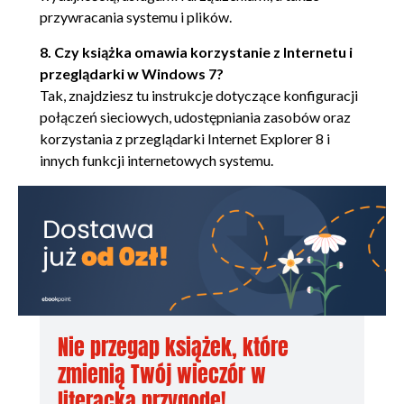
przywracania systemu i plików.
Kosz (87)
8. Czy książka omawia korzystanie z Internetu i
Wybór wygaszacza ekranu (88)
przeglądarki w Windows 7?
Właściwości paska zadań (92)
Tak, znajdziesz tu instrukcje dotyczące konfiguracji
połączeń sieciowych, udostępniania zasobów oraz
Blokowanie i odblokowywanie paska zadań (94)
korzystania z przeglądarki Internet Explorer 8 i
Dostosowywanie rozmiarów paska zadań (95)
innych funkcji internetowych systemu.
Dodawanie programów do paska zadań (96)
Dodawanie innych pasków narzędzi do paska zadań
(97)
Pasek języka (99)
Tworzenie własnych pasków narzędzi (100)
Nie przegap książek, które
Dodawanie skrótów do własnego paska narzędzi
zmienią Twój wieczór w
(101)
literacką przygodę!