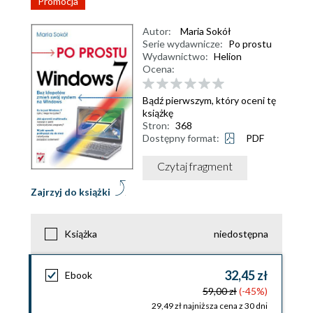
Promocja
Autor:
Maria Sokół
Serie wydawnicze:
Po prostu
Wydawnictwo:
Helion
Ocena:
Bądź pierwszym, który oceni tę
książkę
Stron:
368
Dostępny format:
PDF
Czytaj fragment
Zajrzyj do książki
Książka
niedostępna
32,45 zł
Ebook
59,00 zł
(-45%)
29,49 zł najniższa cena z 30 dni