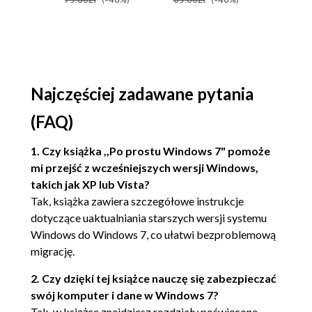
Wydanie IV
Uruchamianie i zamykanie systemu Windows 7 (43)
Ponowne uruchamianie systemu (46)
Usypianie systemu (47)
Najczęściej zadawane pytania
Szybkie przełączanie użytkowników (48)
(FAQ)
Wylogowanie użytkownika (49)
Blokowanie komputera (50)
1. Czy książka ,,Po prostu Windows 7" pomoże
mi przejść z wcześniejszych wersji Windows,
Zmiana hasła dostępu dla komputera grupy
takich jak XP lub Vista?
roboczej (51)
Tak, książka zawiera szczegółowe instrukcje
dotyczące uaktualniania starszych wersji systemu
Tworzenie hasła użytkownika (53)
Windows do Windows 7, co ułatwi bezproblemową
Zamykanie programów za pomocą Menedżera
migrację.
zadań (55)
2. Czy dzięki tej książce nauczę się zabezpieczać
Definiowanie nowego konta użytkownika (56)
swój komputer i dane w Windows 7?
Tak, w książce znajdziesz rozdziały poświęcone