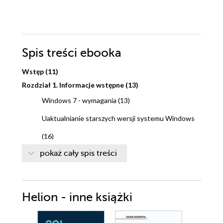
Spis treści
ebooka
Wstęp (11)
Rozdział 1. Informacje wstępne (13)
Windows 7 - wymagania (13)
Uaktualnianie starszych wersji systemu Windows
(16)
Rozdział 2. Bezpieczeństwo komputera (17)
pokaż cały spis treści
Po co aktualizować Windows 7? (17)
Jak skonfigurować automatyczną aktualizację
Helion - inne książki
systemu? (18)
Definiowanie opcji aktualizacji systemu (20)