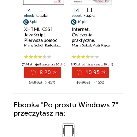
ebook
książka
ebook
książka
ebook
ksi
8 pkt
10 pkt
21 pkt
XHTML, CSS i
Internet.
Internet.
JavaScript.
Ćwiczenia
Wydanie 
Pierwsza pomoc
praktyczne.
Maria Sok
Maria Sokół
,
Radosław Sokół
Wydanie V
Maria Sokół
,
Piotr Rajca
(7,44 zł najniższa cena z 30 dni)
(9,95 zł najniższa cena z 30 dni)
(19,50 zł najni
8.20 zł
10.95 zł
2
14.90zł
(-45%)
19.90zł
(-45%)
39.00z
Ebooka
"Po prostu Windows 7"
przeczytasz na: