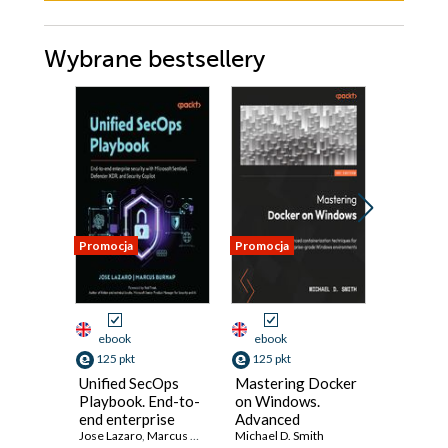
Wybrane bestsellery
Promocja
Promocja
Promocja
ebook
ebook
ebook
125 pkt
125 pkt
134 pkt
Unified SecOps
Mastering Docker
Generati
Playbook. End-to-
on Windows.
Softwar
end enterprise
Advanced
Develop
security with
Jose Lazaro
,
Marcus Burnap
,
Rod Trent
containerization
Michael D. Smith
Future-
Saurabh Sh