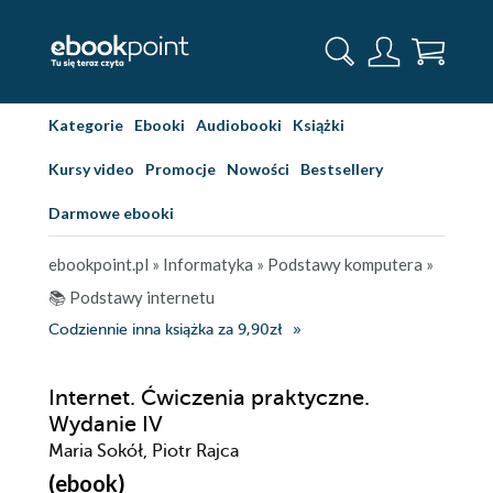
Kategorie
Ebooki
Audiobooki
Książki
Kursy video
Promocje
Nowości
Bestsellery
Darmowe ebooki
ebookpoint.pl
»
Informatyka
»
Podstawy komputera
»
📚 Podstawy internetu
Codziennie inna książka za 9,90zł
Internet. Ćwiczenia praktyczne.
Wydanie IV
Maria Sokół, Piotr Rajca
(ebook)