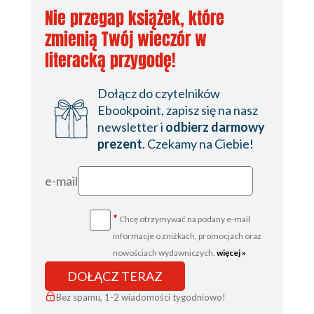
Nie przegap książek, które
zmienią Twój wieczór w
literacką przygodę!
Dołącz do czytelników
Ebookpoint, zapisz się na nasz
newsletter i
odbierz darmowy
prezent
. Czekamy na Ciebie!
e-mail
*
Chcę otrzymywać na podany e-mail
informacje o zniżkach, promocjach oraz
nowościach wydawniczych.
więcej »
DOŁĄCZ TERAZ
Bez spamu, 1-2 wiadomości tygodniowo!