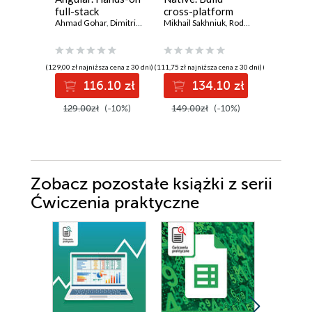
full-stack
cross-platform
Guide
development with
Ahmad Gohar
,
Dimitrios Kyriakakis
JavaScript and
Mikhail Sakhniuk
,
Rodrigo Lobenwein
,
A
Java, Spring,
TypeScript apps
Angular and
for web and mobile
TypeScript -
- Sixth Edition
(129,00 zł najniższa cena z 30 dni)
(111,75 zł najniższa cena z 30 dni)
(159,00 zł najni
Second Edition
116.10 zł
134.10 zł
14
129.00zł
(-10%)
149.00zł
(-10%)
159.00z
Zobacz pozostałe książki z serii
Ćwiczenia praktyczne