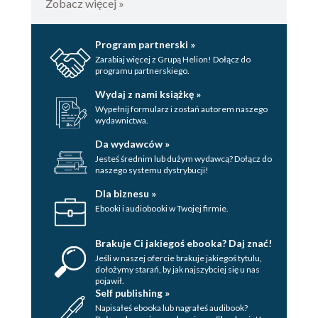
Zobacz więcej »
Program partnerski »
Zarabiaj więcej z Grupą Helion! Dołącz do
programu partnerskiego.
Wydaj z nami książkę »
Wypełnij formularz i zostań autorem naszego
wydawnictwa.
Da wydawców »
Jesteś średnim lub dużym wydawcą? Dołącz do
naszego systemu dystrybucji!
Dla biznesu »
Ebooki i audiobooki w Twojej firmie.
Brakuje Ci jakiegoś ebooka? Daj znać!
Jeśli w naszej ofercie brakuje jakiegoś tytulu,
dołożymy starań, by jak najszybciej się u nas
pojawił.
Self publishing »
Napisałeś ebooka lub nagrałeś audibook?