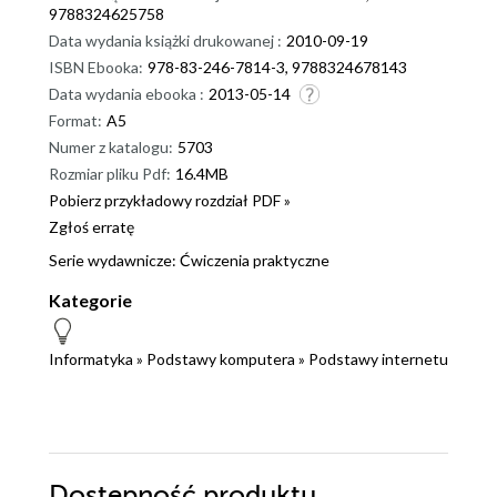
9788324625758
Data wydania książki drukowanej :
2010-09-19
ISBN Ebooka:
978-83-246-7814-3, 9788324678143
Data wydania ebooka :
2013-05-14
Format:
A5
Numer z katalogu:
5703
Rozmiar pliku Pdf:
16.4MB
Pobierz przykładowy rozdział PDF »
Zgłoś erratę
Serie wydawnicze:
Ćwiczenia praktyczne
Kategorie
Informatyka
»
Podstawy komputera
»
Podstawy internetu
Dostępność produktu