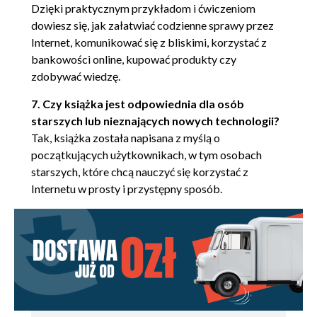
Dzięki praktycznym przykładom i ćwiczeniom
Zakładanie strony w serwisie Wirtualnej
dowiesz się, jak załatwiać codzienne sprawy przez
Polski (161)
Internet, komunikować się z bliskimi, korzystać z
Modyfikacja zawartości strony WWW
bankowości online, kupować produkty czy
(170)
zdobywać wiedzę.
Rozdział 7. Serwisy społecznościowe (175)
7. Czy książka jest odpowiednia dla osób
Twitter (175)
starszych lub nieznających nowych technologii?
Zakładanie konta w serwisie Twitter
Tak, książka została napisana z myślą o
(175)
początkujących użytkownikach, w tym osobach
Korzystanie z Twittera (179)
starszych, które chcą nauczyć się korzystać z
Facebook (182)
Internetu w prosty i przystępny sposób.
Zakładanie konta na Facebooku (182)