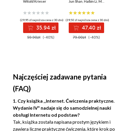
sterowania w
Witold Krieser
dane, wyciągaj
Jun Shan
,
Haibin Li
,
Matt Goldwasser
Praktyc
Osvaldo M
,
Up
pigułce
wartościowe
przewod
Wikipedia (83)
wnioski i opanuj
modelow
zaawansowany
probabil
Słowniki (85)
(29,95 zł najniższa cena z 30 dni)
(39,50 zł najniższa cena z 30 dni)
(44,50 zł najni
SQL na potrzeby
Wydanie 
35.94 zł
47.40 zł
5
Rozdział 4. Poczta i nie tylko (87)
praktycznych
zastosowań.
Savoir-vivre obsługi poczty e-mail (87)
59.90zł
(-40%)
79.00zł
(-40%)
89.00z
Wydanie IV
Konto e-mail (89)
Program pocztowy Windows Live (89)
Instalacja programu pocztowego
Windows Live (90)
Najczęściej zadawane pytania
Konfiguracja poczty usługi Windows
(FAQ)
Live (95)
Właściwości konta pocztowego (98)
1. Czy książka ,,Internet. Ćwiczenia praktyczne.
Uruchamianie programu pocztowego (101)
Wydanie IV" nadaje się do samodzielnej nauki
Pisanie i wysyłanie listu e-mail (103)
obsługi Internetu od podstaw?
Tak, książka została napisana prostym językiem i
Załączniki poczty (106)
zawiera liczne praktyczne ćwiczenia, które krok po
Odbieranie poczty (109)