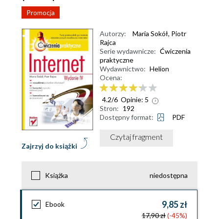
Promocja
Autorzy:
Maria Sokół
,
Piotr
Rajca
Serie wydawnicze:
Ćwiczenia
praktyczne
Wydawnictwo:
Helion
Ocena:
4.2
/
6
Opinie:
5
Stron:
192
Dostępny format:
PDF
Czytaj fragment
Zajrzyj do książki
Książka
niedostępna
9,85 zł
Ebook
17,90 zł
(-45%)