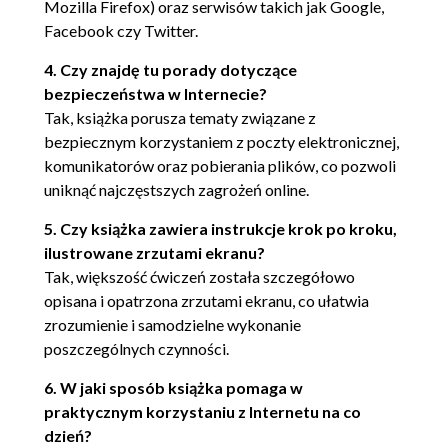
Dodawanie kontaktów (139)
Mozilla Firefox) oraz serwisów takich jak Google,
Pogawędka (143)
Facebook czy Twitter.
Przesyłanie plików (144)
4. Czy znajdę tu porady dotyczące
Status (145)
bezpieczeństwa w Internecie?
Blokowanie osób (146)
Tak, książka porusza tematy związane z
Czat w programie Gmail (148)
bezpiecznym korzystaniem z poczty elektronicznej,
Dodawanie kontaktów do listy Czat
komunikatorów oraz pobierania plików, co pozwoli
(148)
uniknąć najczęstszych zagrożeń online.
Pogawędka (149)
5. Czy książka zawiera instrukcje krok po kroku,
Rozdział 5. WWW jako źródło zasobów (151)
ilustrowane zrzutami ekranu?
Jakie zasoby znajdują się w internecie? (151)
Tak, większość ćwiczeń została szczegółowo
opisana i opatrzona zrzutami ekranu, co ułatwia
Zasoby FTP (152)
zrozumienie i samodzielne wykonanie
Programy typu shareware (154)
poszczególnych czynności.
Grafika (158)
6. W jaki sposób książka pomaga w
Rozdział 6. Własna strona WWW (161)
praktycznym korzystaniu z Internetu na co
dzień?
Prywatna strona WWW (161)