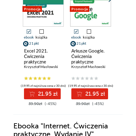
Promocja
Promocja
Promocja
ebook
książka
ebook
książka
ebook
ksi
21 pkt
21 pkt
21 pkt
Excel 2021.
Arkusze Google.
Excel 20
Ćwiczenia
Ćwiczenia
Ćwiczen
praktyczne
praktyczne
zaawan
Krzysztof Masłowski
Krzysztof Masłowski
Krzysztof
(19,95 zł najniższa cena z 30 dni)
(19,95 zł najniższa cena z 30 dni)
(19,95 zł najni
21.95 zł
21.95 zł
2
39.90zł
(-45%)
39.90zł
(-45%)
39.90z
Ebooka
"Internet. Ćwiczenia
praktyczne. Wydanie IV"