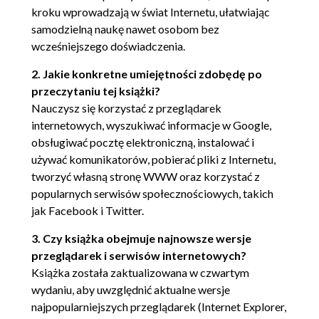
kroku wprowadzają w świat Internetu, ułatwiając
Obsługa załączników przychodzących z
samodzielną naukę nawet osobom bez
pocztą (111)
wcześniejszego doświadczenia.
Odpowiadanie na listy (113)
Kontakty (115)
2. Jakie konkretne umiejętności zdobędę po
Gmail (118)
przeczytaniu tej książki?
Nauczysz się korzystać z przeglądarek
Zakładanie konta Gmail (118)
internetowych, wyszukiwać informacje w Google,
Obsługa poczty Gmail (121)
obsługiwać pocztę elektroniczną, instalować i
Załączniki w otrzymanej poczcie Gmail
używać komunikatorów, pobierać pliki z Internetu,
(125)
tworzyć własną stronę WWW oraz korzystać z
Odpowiadanie na listy (127)
popularnych serwisów społecznościowych, takich
Przesyłanie korespondencji dalej (129)
jak Facebook i Twitter.
Porządkowanie korespondencji (130)
Kontakty (131)
3. Czy książka obejmuje najnowsze wersje
Gadu-Gadu (133)
przeglądarek i serwisów internetowych?
Instalacja i konfiguracja (133)
Książka została zaktualizowana w czwartym
Przygotowanie Gadu-Gadu do pracy
wydaniu, aby uwzględnić aktualne wersje
(137)
najpopularniejszych przeglądarek (Internet Explorer,