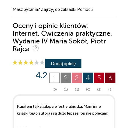
Masz pytania? Zajrzyj do zakładki
Pomoc
»
Oceny i opinie klientów:
Internet. Ćwiczenia praktyczne.
Wydanie IV Maria Sokół, Piotr
Rajca
Dodaj opinię
4.2
1
2
3
4
5
6
(0)
(1)
(1)
(0)
(2)
(1)
Kupiłem tą książkę, ale jest słabiutka. Mam inne
książki tego autora i są dużo lepsze, tej nie polecam!