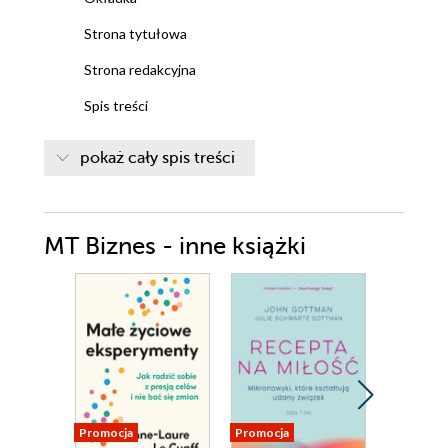
Strona tytułowa
Strona redakcyjna
Spis treści
Słowem wstępu
pokaż cały spis treści
Rozdział 1. Wstęp do nauki pisania
1.1. Czy musisz zawodowo zajmować się
pisaniem, aby zacząć pisać
MT Biznes - inne książki
1.2. Dlaczego pisanie wciąż ma sens
1.3. A może lepiej darować sobie naukę i
oddać pisanie w inne ręce
Rozdział 2. Rozkręć się z pisaniem
2.1. Zaproś pisanie do swojego życia
2.2. Dobrze się przygotuj
2.3. Wyłącz wewnętrznego korektora
Promocja
Promocja
Promocja
Rozdział 3. Jak wyrobić nawyk regularnego pisania