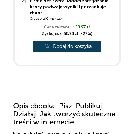
Firma bez szefa. Model zarządzania,
który podwaja wyniki i porządkuje
chaos
Grzegorz Klimarczyk
Cena zestawu:
133.97 zł
Zyskujesz: 50.73 zł (-27%)
Dodaj do koszyka
Opis
ebooka
: Pisz. Publikuj.
Działaj. Jak tworzyć skuteczne
treści w internecie
Nie musisz być specem od pisania, aby tworzyć