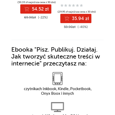
mobbing
zwielokrotnia
(50,33 zł najniższa cena z 30 dni)
(38,94 zł najni
sprzedaż i dochody
54.52 zł
4
(29,95 zł najniższa cena z 30 dni)
69.90zł
(-22%)
59.90z
35.94 zł
59.90zł
(-40%)
Ebooka
"Pisz. Publikuj. Działaj.
Jak tworzyć skuteczne treści w
internecie"
przeczytasz na:
czytnikach Inkbook, Kindle, Pocketbook,
Onyx Boox i innych