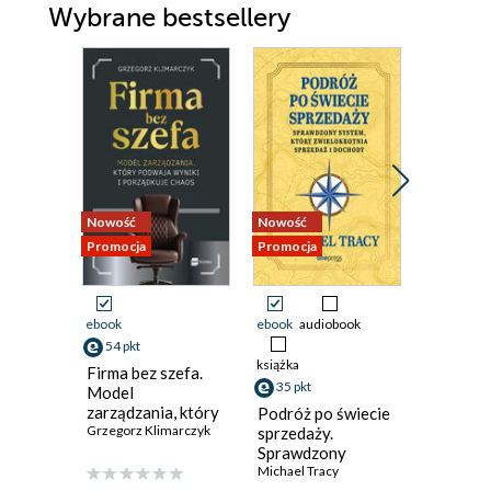
Wybrane bestsellery
Nowość
Nowość
Promocja
Promocja
Promocja
ebook
ebook
audiobook
ebook
aud
54 pkt
46 pkt
książka
Firma bez szefa.
Red flag
35 pkt
Model
Jak skut
zarządzania, który
walczyć 
Podróż po świecie
podwaja wyniki i
Grzegorz Klimarczyk
uprzedze
Kim Scott
sprzedaży.
porządkuje chaos
stereoty
Sprawdzony
dyskrymi
system, który
Michael Tracy