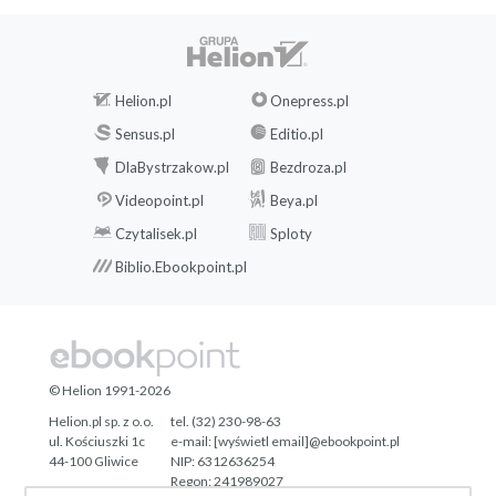
Rozdział 14. Podstawowy narzędziownik twórcy
Rozdział 15. 40 uniwersalnych pomysłów na wpisy
Rozdział 16. Zadania praktyczne
Helion.pl
Onepress.pl
Podziękowania
Sensus.pl
Editio.pl
DlaBystrzakow.pl
Bezdroza.pl
Videopoint.pl
Beya.pl
Czytalisek.pl
Sploty
Biblio.Ebookpoint.pl
© Helion 1991-2026
Helion.pl sp. z o.o.
tel. (32) 230-98-63
ul. Kościuszki 1c
e-mail:
[wyświetl email]@ebookpoint.pl
44-100 Gliwice
NIP: 6312636254
Regon: 241989027