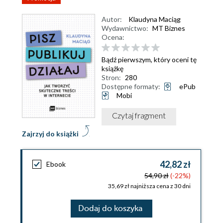
Autor:
Klaudyna Maciąg
Wydawnictwo:
MT Biznes
Ocena:
Bądź pierwszym, który oceni tę
książkę
Stron:
280
Dostępne formaty:
ePub
Mobi
Czytaj fragment
Zajrzyj do książki
42,82 zł
Ebook
54,90 zł
(-22%)
35,69 zł najniższa cena z 30 dni
Dodaj do koszyka