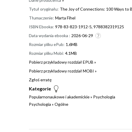
Dane producenta
»
Tytuł oryginału:
The Joy of Connections: 100 Ways to B
Tłumaczenie:
Marta Fihel
ISBN Ebooka:
978-83-823-1912-5, 9788382319125
Data wydania ebooka :
2026-06-29
Rozmiar pliku ePub:
1.6MB
Rozmiar pliku Mobi:
4.1MB
Pobierz przykładowy rozdział EPUB »
Pobierz przykładowy rozdział MOBI »
Zgłoś erratę
Kategorie
Popularnonaukowe i akademickie
»
Psychologia
Psychologia
»
Ogólne