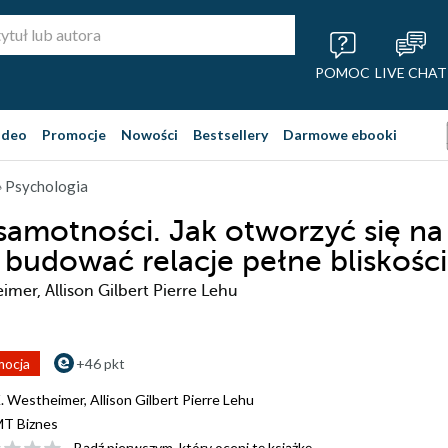
POMOC
LIVE CHAT
ideo
Promocje
Nowości
Bestsellery
Darmowe ebooki
 Psychologia
samotności. Jak otworzyć się na
i budować relacje pełne bliskości
imer, Allison Gilbert Pierre Lehu
mocja
+46 pkt
. Westheimer
,
Allison Gilbert Pierre Lehu
T Biznes
Bądź pierwszym, który oceni tę książkę