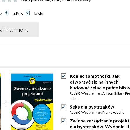
y:
ePub
Mobi
aj fragment
Koniec samotności. Jak
otworzyć się na innych i
budować relacje pełne blisk
Ruth K. Westheimer
,
Allison Gilbert Pi
Lehu
Seks dla bystrzaków
Ruth K. Westheimer
,
Pierre A. Lehu
Zwinne zarządzanie projek
dla bystrzaków. Wydanie III