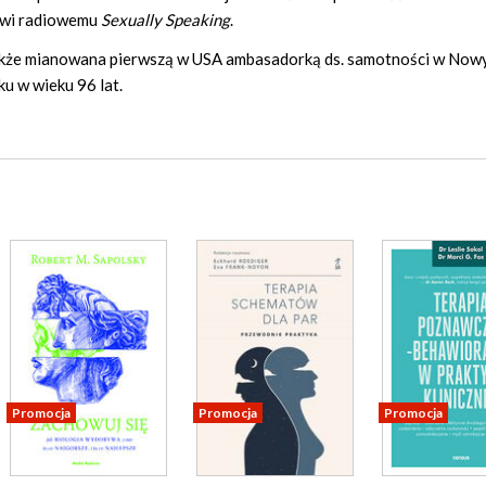
mowi radiowemu
Sexually Speaking
.
 także mianowana pierwszą w USA ambasadorką ds. samotności w Now
u w wieku 96 lat.
Promocja
Promocja
Promocja