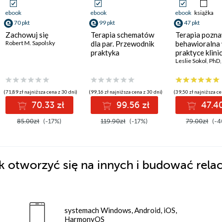
ebook
ebook
ebook
książka
70 pkt
99 pkt
47 pkt
Zachowuj się
Terapia schematów
Terapia pozn
Robert M. Sapolsky
dla par. Przewodnik
behawioralna
praktyka
praktyce klini
 Gratz
Leslie Sokol
,
PhD
(71,89 zł najniższa cena z 30 dni)
(99,16 zł najniższa cena z 30 dni)
(39,50 zł najniższa ce
70.33 zł
99.56 zł
47.40
85.00zł
(-17%)
119.90zł
(-17%)
79.00zł
(-4
 otworzyć się na innych i budować relac
systemach Windows, Android, iOS,
HarmonyOS