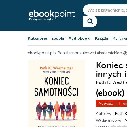
Kategorie
Ebooki
Audiobooki
Książki
Kursy v
ebookpoint.pl
»
Popularnonaukowe i akademickie
»

Koniec 
innych 
Ruth K. Westhe
(ebook)
Nowość
Pro
Autorzy:
Ruth K
Wydawnictwo:
M
Ocena: