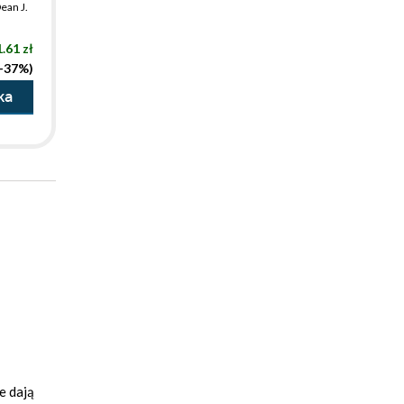
ean J.
.61 zł
(-37%)
ka
e dają