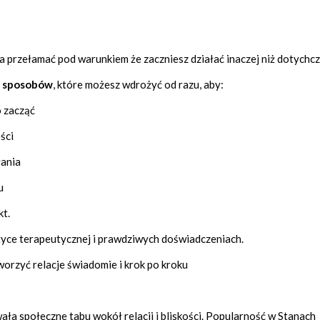
przełamać pod warunkiem że zaczniesz działać inaczej niż dotychcz
h sposobów
, które możesz wdrożyć od razu, aby:
o zacząć
ści
łania
u
kt.
tyce terapeutycznej i prawdziwych doświadczeniach.
worzyć relacje świadomie i krok po kroku
ła społeczne tabu wokół relacji i bliskości. Popularność w Stanach