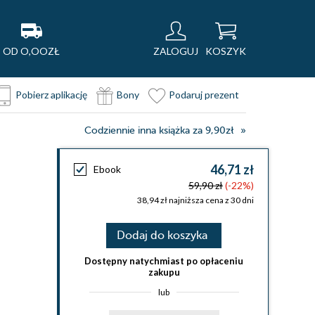
OD O,OOZŁ
ZALOGUJ
KOSZYK
Pobierz aplikację
Bony
Podaruj prezent
Codziennie inna książka za 9,90zł
46,71 zł
Ebook
59,90 zł
(-22%)
38,94 zł najniższa cena z 30 dni
Dodaj do koszyka
Dostępny natychmiast po opłaceniu
zakupu
lub