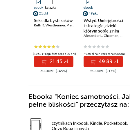
ebook
książka
ebook
21 pkt
49 pkt
Seks dla bystrzaków
Wstyd. Umiejętności
Ruth K. Westheimer
,
Pierre A. Lehu
i strategie, dzięki
którym sobie z nim
poradzisz
Alexander L. Chapman
,
Kim L.
(19,50 zł najniższa cena z 30 dni)
(49,60 zł najniższa cena z 30 dni)
21.45 zł
49.89 zł
39.00zł
(-45%)
59.90zł
(-17%)
Ebooka
"Koniec samotności. Jak
pełne bliskości"
przeczytasz na:
czytnikach Inkbook, Kindle, Pocketbook,
Onyx Boox i innych