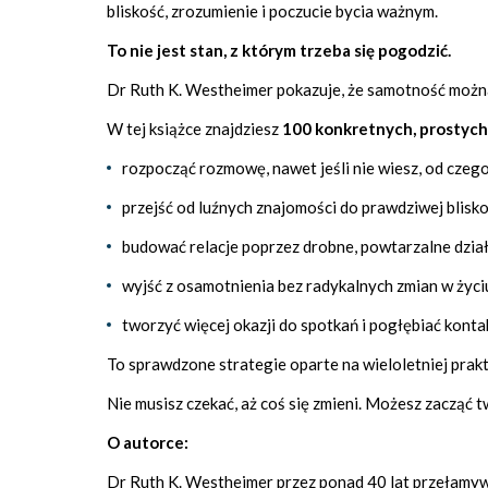
bliskość, zrozumienie i poczucie bycia ważnym.
To nie jest stan, z którym trzeba się pogodzić.
Dr Ruth K. Westheimer pokazuje, że samotność można 
W tej książce znajdziesz
100 konkretnych, prostyc
rozpocząć rozmowę, nawet jeśli nie wiesz, od czeg
przejść od luźnych znajomości do prawdziwej blisko
budować relacje poprzez drobne, powtarzalne dzia
wyjść z osamotnienia bez radykalnych zmian w życi
tworzyć więcej okazji do spotkań i pogłębiać konta
To sprawdzone strategie oparte na wieloletniej prak
Nie musisz czekać, aż coś się zmieni. Możesz zacząć t
O autorce:
Dr Ruth K. Westheimer przez ponad 40 lat przełamywa