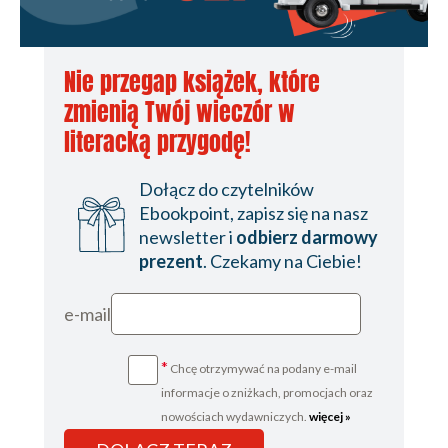
Nie przegap książek, które
zmienią Twój wieczór w
literacką przygodę!
Dołącz do czytelników
Ebookpoint, zapisz się na nasz
newsletter i
odbierz darmowy
prezent
. Czekamy na Ciebie!
e-mail
*
Chcę otrzymywać na podany e-mail
informacje o zniżkach, promocjach oraz
nowościach wydawniczych.
więcej »