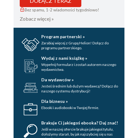
DOŁĄCZ TERAZ
Bez spamu, 1-2 wiadomości tygodniowo!
Zobacz więcej »
Program partnerski »
Zarabiaj więcej z Grupą Helion! Dołącz do
programu partnerskiego.
Wydaj z nami książkę »
Wypełnij formularz i zostań autorem naszego
wydawnictwa.
Da wydawców »
Jesteś średnim lub dużym wydawcą? Dołącz do
naszego systemu dystrybucji!
Dla biznesu »
Ebooki i audiobooki w Twojej firmie.
Brakuje Ci jakiegoś ebooka? Daj znać!
Jeśli w naszej ofercie brakuje jakiegoś tytulu,
dołożymy starań, by jak najszybciej się u nas