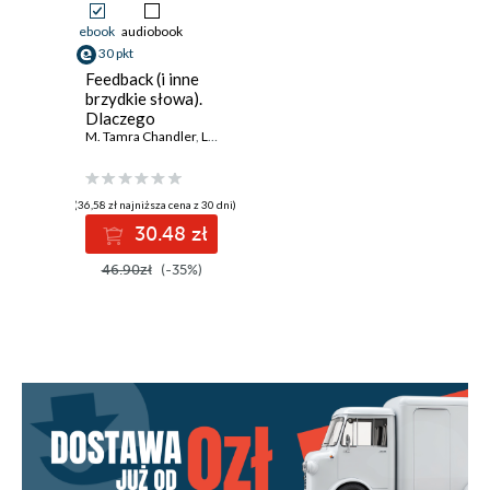
ebook
audiobook
30 pkt
Feedback (i inne
brzydkie słowa).
Dlaczego
informacja
M. Tamra Chandler
,
Laura Dowling Grealish
zwrotna jest tak
ważna i jak to robić
dobrze
(36,58 zł najniższa cena z 30 dni)
30.48 zł
46.90zł
(-35%)