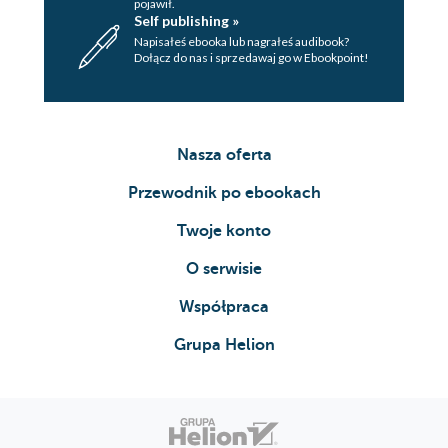
pojawił.
Self publishing »
Napisałeś ebooka lub nagrałeś audibook?
Dołącz do nas i sprzedawaj go w Ebookpoint!
Nasza oferta
Przewodnik po ebookach
Twoje konto
O serwisie
Współpraca
Grupa Helion