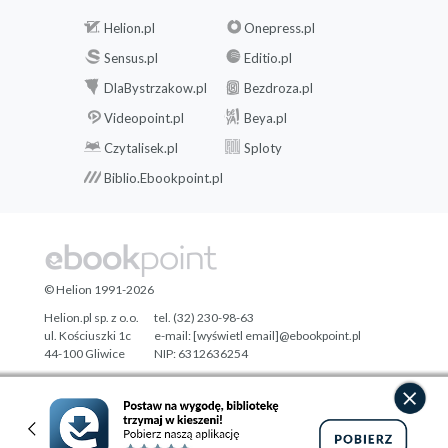
Helion.pl
Onepress.pl
Sensus.pl
Editio.pl
DlaBystrzakow.pl
Bezdroza.pl
Videopoint.pl
Beya.pl
Czytalisek.pl
Sploty
Biblio.Ebookpoint.pl
© Helion 1991-2026
Helion.pl sp. z o.o.
tel. (32) 230-98-63
ul. Kościuszki 1c
e-mail:
[wyświetl email]@ebookpoint.pl
44-100 Gliwice
NIP: 6312636254
Regon: 241989027
Designed with ♥ by
Tonik.pl