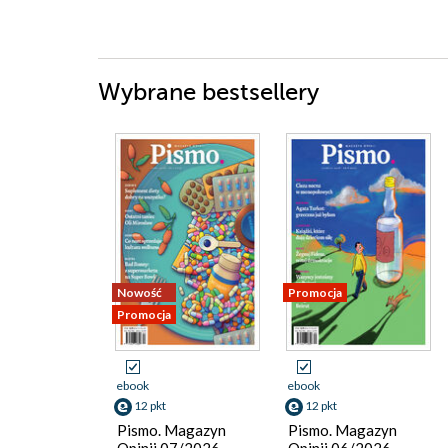
Wybrane bestsellery
Nowość
Promocja
Promocja
ebook
ebook
12 pkt
12 pkt
Pismo. Magazyn
Pismo. Magazyn