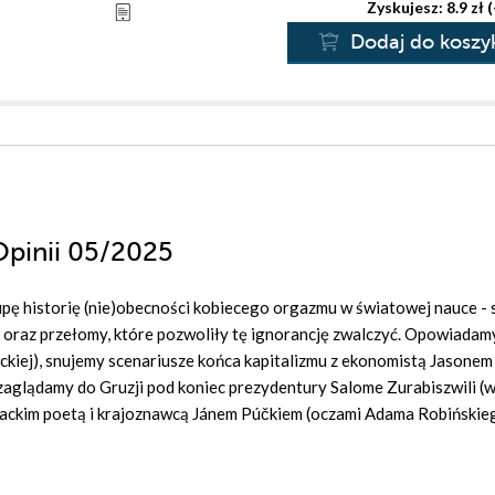
Zyskujesz: 8.9 zł 
Dodaj do koszy
Opinii 05/2025
ę historię (nie)obecności kobiecego orgazmu w światowej nauce - 
, oraz przełomy, które pozwoliły tę ignorancję zwalczyć. Opowiadam
kiej), snujemy scenariusze końca kapitalizmu z ekonomistą Jasonem
aglądamy do Gruzji pod koniec prezydentury Salome Zurabiszwili (w
owackim poetą i krajoznawcą Jánem Púčkiem (oczami Adama Robińskie