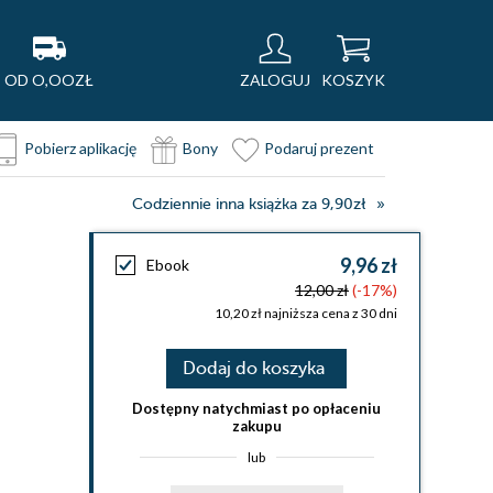
OD O,OOZŁ
ZALOGUJ
KOSZYK
Pobierz aplikację
Bony
Podaruj prezent
Codziennie inna książka za 9,90zł
9,96 zł
Ebook
12,00 zł
(-17%)
10,20 zł najniższa cena z 30 dni
Dodaj do koszyka
Dostępny natychmiast po opłaceniu
zakupu
lub