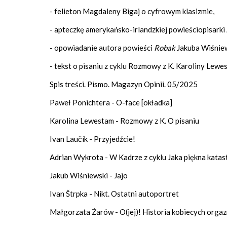
- felieton Magdaleny Bigaj o cyfrowym klasizmie,
- apteczkę amerykańsko-irlandzkiej powieściopisarki 
- opowiadanie autora powieści
Robak
Jakuba Wiśnie
- tekst o pisaniu z cyklu Rozmowy z K. Karoliny Lewe
Spis treści. Pismo. Magazyn Opinii. 05/2025
Paweł Ponichtera - O-face [okładka]
Karolina Lewestam - Rozmowy z K. O pisaniu
Ivan Laučík - Przyjedźcie!
Adrian Wykrota - W Kadrze z cyklu Jaka piękna katas
Jakub Wiśniewski - Jajo
Ivan Štrpka - Nikt. Ostatni autoportret
Małgorzata Żarów - O(jej)! Historia kobiecych org