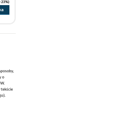
(-23%)
ka
sposoby,
y o
 W.
 tekście
go).