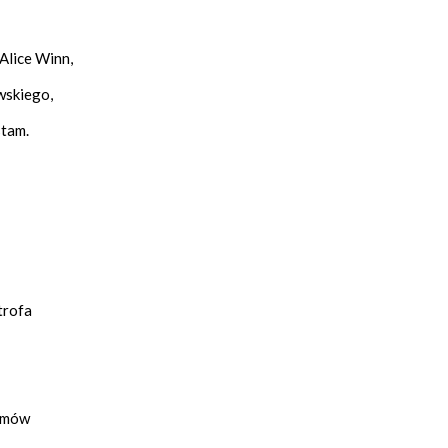
Alice Winn,
wskiego,
stam.
trofa
azmów