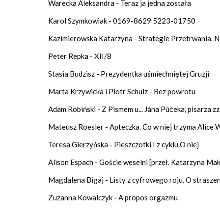
Warecka Aleksandra - Teraz ja jedna została
Karol Szymkowiak - 0169-8629 5223-01750
Kazimierowska Katarzyna - Strategie Przetrwania. 
Peter Repka - XII/8
Stasia Budzisz - Prezydentka uśmiechniętej Gruzji
Marta Krzywicka i Piotr Schulz - Bez powrotu
Adam Robiński - Z Pismem u... Jána Púčeka, pisarza zz
Mateusz Roesler - Apteczka. Co w niej trzyma Alice 
Teresa Gierzyńska - Pieszczotki I z cyklu O niej
Alison Espach - Goście weselni [przeł. Katarzyna Ma
Magdalena Bigaj - Listy z cyfrowego roju. O strasze
Zuzanna Kowalczyk - A propos orgazmu