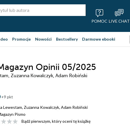
POMOC
LIVE CHAT
ideo
Promocje
Nowości
Bestsellery
Darmowe ebooki
Magazyn Opinii 05/2025
stam, Zuzanna Kowalczyk, Adam Robiński
+9 pkt
na Lewestam
,
Zuzanna Kowalczyk
,
Adam Robiński
agazyn Pismo
Bądź pierwszym, który oceni tę książkę