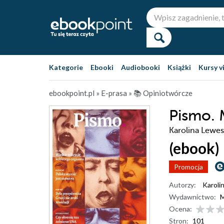
Kategorie
Ebooki
Audiobooki
Książki
Kursy v
ebookpoint.pl
»
E-prasa
»
📚 Opiniotwórcze
Pismo. 
Karolina Lewe
(ebook)
Promocja
Autorzy:
Karoli
Wydawnictwo:
M
Ocena:
Stron:
101