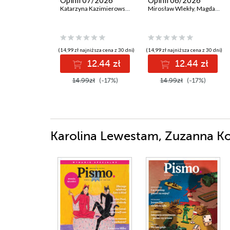
Opinii 07/2026
Opinii 06/2026
Katarzyna Kazimierowska
,
Krzysztof Kamil Baczyński
Mirosław Wlekły
,
Magdalena Bigaj
(14,99 zł najniższa cena z 30 dni)
(14,99 zł najniższa cena z 30 dni)
12.44 zł
12.44 zł
14.99zł
(-17%)
14.99zł
(-17%)
Karolina Lewestam, Zuzanna Ko