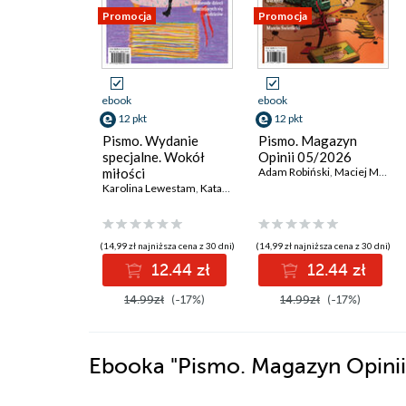
Promocja
Promocja
ebook
ebook
12 pkt
12 pkt
Pismo. Wydanie
Pismo. Magazyn
specjalne. Wokół
Opinii 05/2026
miłości
Adam Robiński
,
Maciej Marcisz
Karolina Lewestam
,
Katarzyna Miller
(14,99 zł najniższa cena z 30 dni)
(14,99 zł najniższa cena z 30 dni)
12.44 zł
12.44 zł
14.99zł
(-17%)
14.99zł
(-17%)
Ebooka
"Pismo. Magazyn Opini