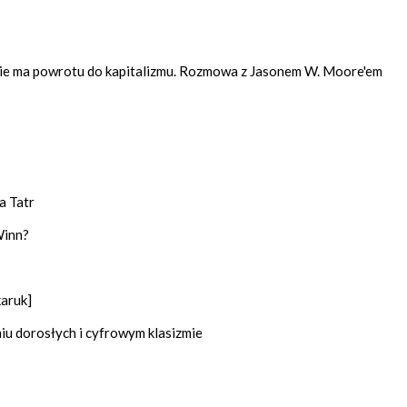
Nie ma powrotu do kapitalizmu. Rozmowa z Jasonem W. Moore'em
a Tatr
Winn?
karuk]
niu dorosłych i cyfrowym klasizmie