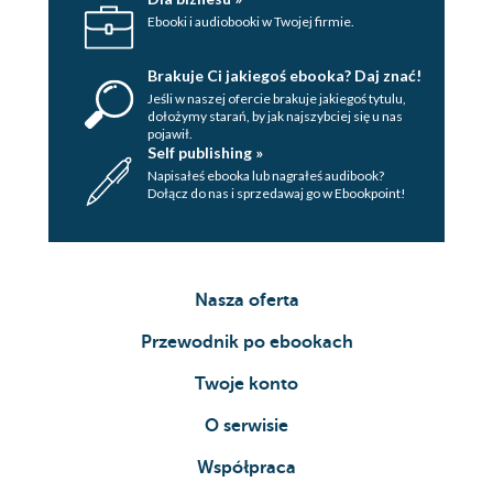
Ebooki i audiobooki w Twojej firmie.
Brakuje Ci jakiegoś ebooka? Daj znać!
Jeśli w naszej ofercie brakuje jakiegoś tytulu,
dołożymy starań, by jak najszybciej się u nas
pojawił.
Self publishing »
Napisałeś ebooka lub nagrałeś audibook?
Dołącz do nas i sprzedawaj go w Ebookpoint!
Nasza oferta
Przewodnik po ebookach
Twoje konto
O serwisie
Współpraca