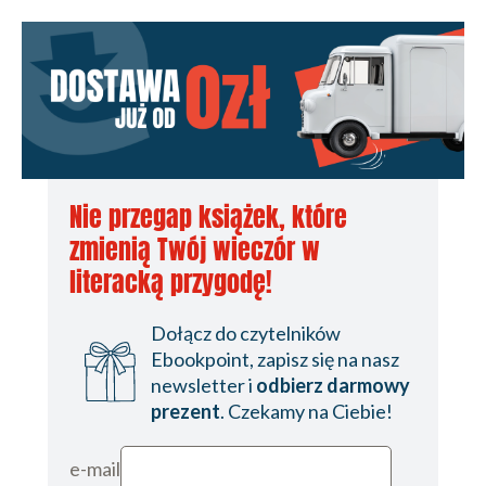
Nie przegap książek, które
zmienią Twój wieczór w
literacką przygodę!
Dołącz do czytelników
Ebookpoint, zapisz się na nasz
newsletter i
odbierz darmowy
prezent
. Czekamy na Ciebie!
e-mail