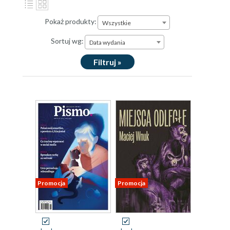
Pokaż produkty:
Wszystkie
Sortuj wg:
Data wydania
Filtruj »
Promocja
Promocja