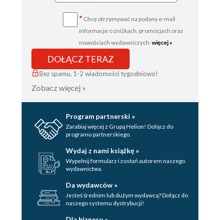
*
Chcę otrzymywać na podany e-mail
informacje o zniżkach, promocjach oraz
nowościach wydawniczych.
więcej »
DOŁĄCZ TERAZ
Bez spamu, 1-2 wiadomości tygodniowo!
Zobacz więcej »
Program partnerski »
Zarabiaj więcej z Grupą Helion! Dołącz do
programu partnerskiego.
Wydaj z nami książkę »
Wypełnij formularz i zostań autorem naszego
wydawnictwa.
Da wydawców »
Jesteś średnim lub dużym wydawcą? Dołącz do
naszego systemu dystrybucji!
Dla biznesu »