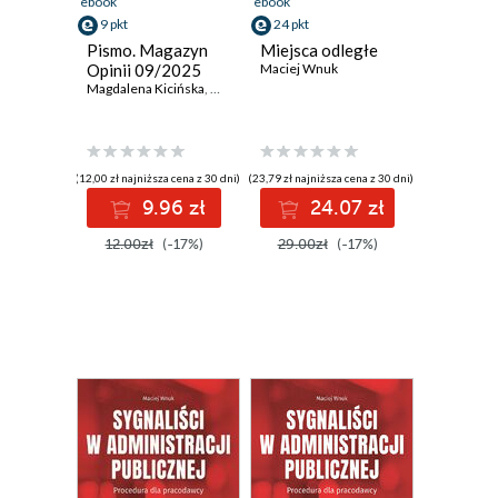
ebook
ebook
9 pkt
24 pkt
Pismo. Magazyn
Miejsca odległe
Opinii 09/2025
Maciej Wnuk
Magdalena Kicińska
,
Maciej Wnuk
,
Paweł Marczewski
(12,00 zł najniższa cena z 30 dni)
(23,79 zł najniższa cena z 30 dni)
9.96 zł
24.07 zł
12.00zł
(-17%)
29.00zł
(-17%)