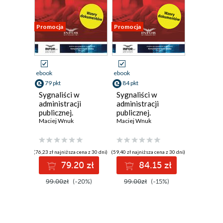
Promocja
Promocja
ebook
ebook
79 pkt
84 pkt
Sygnaliści w
Sygnaliści w
administracji
administracji
publicznej.
publicznej.
Procedura dla
Maciej Wnuk
Procedura dla
Maciej Wnuk
pracodawcy
pracodawcy
(76,23 zł najniższa cena z 30 dni)
(59,40 zł najniższa cena z 30 dni)
79.20 zł
84.15 zł
99.00zł
(-20%)
99.00zł
(-15%)