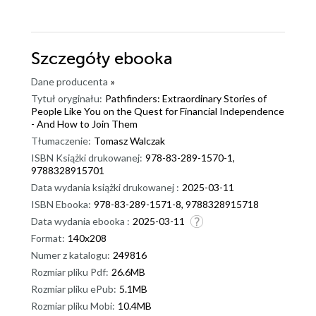
Szczegóły
ebooka
Dane producenta
»
Tytuł oryginału:
Pathfinders: Extraordinary Stories of
People Like You on the Quest for Financial Independence
- And How to Join Them
Tłumaczenie:
Tomasz Walczak
ISBN Książki drukowanej:
978-83-289-1570-1,
9788328915701
Data wydania książki drukowanej :
2025-03-11
ISBN Ebooka:
978-83-289-1571-8, 9788328915718
Data wydania ebooka :
2025-03-11
Format:
140x208
Numer z katalogu:
249816
Rozmiar pliku Pdf:
26.6MB
Rozmiar pliku ePub:
5.1MB
Rozmiar pliku Mobi:
10.4MB