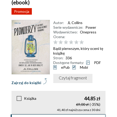
(ebook)
Promocja
Autor:
JL Collins
Serie wydawnicze:
Power
Wydawnictwo:
Onepress
Ocena:
Bądź pierwszym, który oceni tę
książkę
Stron:
336
Dostępne formaty:
PDF
ePub
Mobi
Czytaj fragment
Zajrzyj do książki
44,85 zł
Książka
69,00 zł
(-35%)
41,40 zł najniższa cena z 30 dni