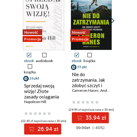
Nowość
Nowość
Nowość
Promocja
Promocja
Promocja
ebook
audiobook
ebook
książka
ebook
ksi
35 pkt
38 pkt
książka
Nie do
MoneyG
26 pkt
zatrzymania. Jak
Sztuczn
zdobyć szczyt i
inteligen
Sprzedaj swoją
utrzymać
Cameron Hanes
,
Andrew D. Huberman
zagrożen
James Ric
wizję! Złote
przewagę
globalne
zasady osiągania
długofalowego
Napoleon Hill
sukcesu i
(29,95 zł najniższa cena z 30 dni)
(32,45 zł najni
gwarantowanej
35.94 zł
3
satysfakcji
(22,45 zł najniższa cena z 30 dni)
59.90zł
(-40%)
64.90z
26.94 zł