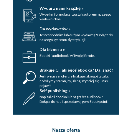
Wydaj z nami książkę »
Wypełnij formularz i zostań autorem naszego
wydawnictwa.
Da wydawców »
Jesteś średnim lub dużym wydawcą? Dołącz do
naszego systemu dystrybucji!
Dla biznesu »
Ebooki i audiobooki w Twojej firmie.
Brakuje Ci jakiegoś ebooka? Daj znać!
Jeśli w naszej ofercie brakuje jakiegoś tytulu,
dołożymy starań, by jak najszybciej się u nas
pojawił.
Self publishing »
Napisałeś ebooka lub nagrałeś audibook?
Dołącz do nas i sprzedawaj go w Ebookpoint!
Nasza oferta