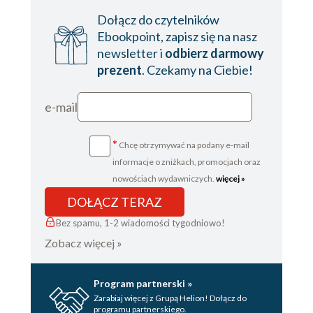
Dołącz do czytelników
Ebookpoint, zapisz się na nasz
newsletter i
odbierz darmowy
prezent
. Czekamy na Ciebie!
e-mail
*
Chcę otrzymywać na podany e-mail
informacje o zniżkach, promocjach oraz
nowościach wydawniczych.
więcej »
DOŁĄCZ TERAZ
Bez spamu, 1-2 wiadomości tygodniowo!
Zobacz więcej »
Program partnerski »
Zarabiaj więcej z Grupą Helion! Dołącz do
programu partnerskiego.