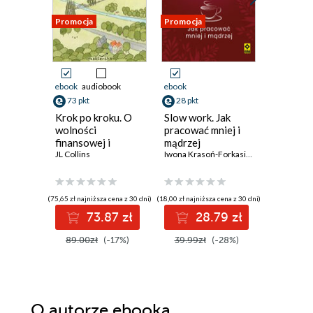
Promocja
Promocja
Promocja
ebook
audiobook
ebook
ebook
aud
73 pkt
28 pkt
książka
Krok po kroku. O
Slow work. Jak
23 pkt
wolności
pracować mniej i
finansowej i
mądrzej
Jak robić
dostatnim,
JL Collins
Iwona Krasoń-Forkasiewicz
których 
spełnionym życiu
robić.
Samodys
Peter Holl
która da
(75,65 zł najniższa cena z 30 dni)
(18,00 zł najniższa cena z 30 dni)
73.87 zł
28.79 zł
(19,95 zł najni
89.00zł
(-17%)
39.99zł
(-28%)
2
39.90z
O autorze
ebooka