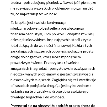
trudna - potrzebujemy pieniędzy. Nawet jeśli pieniądze
nie rozwiązują wszystkich problemów, mogą nam dać
to, co najważniejsze: wolność.
Ta książka jest swoistą kontynuacją
międzynarodowego bestsellera poświęconego
finansom osobistym, Krok po kroku. Znajdziesz w niej
dziesiątki niezwykłych, inspirujących historii z życia
ludzi dążących do wolności finansowej. Każda z tych
zaskakujących i szczerych opowieści pokazuje prostą
drogę do bogactwa, którą możesz podążać w
prawdziwym świecie. Przeczytasz również o
zmaganiach i nagrodach, pomysłowych rozwiązaniach
nieoczekiwanych problemów, o gestach życzliwości i
niesamowitych miejscach. Zagłębisz się też w refleksje
o "zasadach podążania drogą", a jeśli tylko zechcesz -
wstąpisz na tę przedziwną drogę do prawdziwego,
trwałego bogactwa. I do wolności.
Przygotuj się na niezwykłą podróż: prostą drogą do