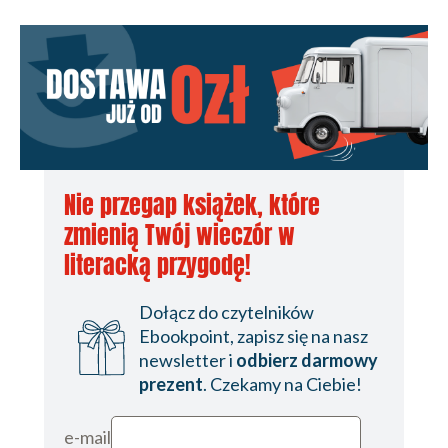
Nie przegap książek, które
zmienią Twój wieczór w
literacką przygodę!
Dołącz do czytelników
Ebookpoint, zapisz się na nasz
newsletter i
odbierz darmowy
prezent
. Czekamy na Ciebie!
e-mail