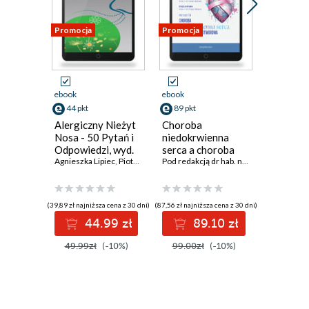
Promocja
Promocja
Promocja
ebook
ebook
ebook
44 pkt
89 pkt
81 pkt
Alergiczny Nieżyt
Choroba
Okulisty
Nosa - 50 Pytań i
niedokrwienna
dziecięc
Odpowiedzi, wyd.
serca a choroba
kompend
3
Agnieszka Lipiec
,
Piotr Rapiejko
nowotworowa
Pod redakcją dr hab. n med. Grzegorza Piotrowskiego
lekarzy
specjali
się w oku
lekarzy 
(39,89 zł najniższa cena z 30 dni)
(87,56 zł najniższa cena z 30 dni)
(90,00 zł najni
specjaln
44.99 zł
89.10 zł
8
49.99zł
(-10%)
99.00zł
(-10%)
90.00z