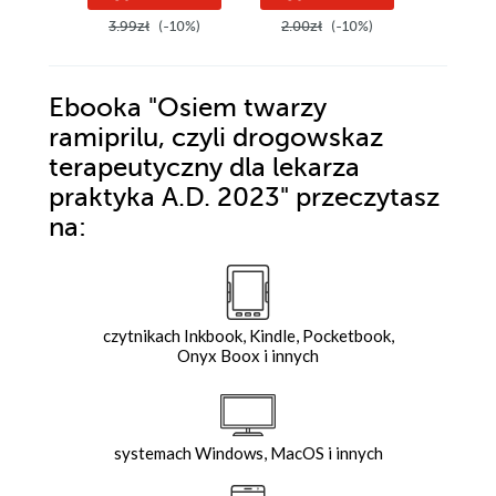
praktyczne
Dlaczego
3.99zł
(-10%)
2.00zł
(-10%)
3.99zł
kogo?
Ebooka
"Osiem twarzy
ramiprilu, czyli drogowskaz
terapeutyczny dla lekarza
praktyka A.D. 2023"
przeczytasz
na:
czytnikach Inkbook, Kindle, Pocketbook,
Onyx Boox i innych
systemach Windows, MacOS i innych