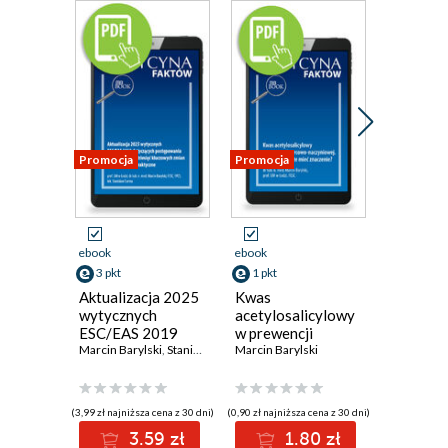
Promocja
Promocja
Promocja
ebook
ebook
ebook
3 pkt
1 pkt
3 pkt
Aktualizacja 2025
Kwas
Nowa er
wytycznych
acetylosalicylowy
tromboka
ESC/EAS 2019
w prewencji
czyli na
dotyczących
Marcin Barylski
,
Stanisław Surma
sercowo-
Marcin Barylski
dawka
Marcin Bar
postępowania w
naczyniowej. Czy
riwarok
dyslipidemii.
dawka może mieć
leczeniu
Dziesięć
znaczenie?
przeciw
(3,99 zł najniższa cena z 30 dni)
(0,90 zł najniższa cena z 30 dni)
(1,90 zł najniż
kluczowych zmian i
chorób
3.59 zł
1.80 zł
3
ich implikacje
miażdży