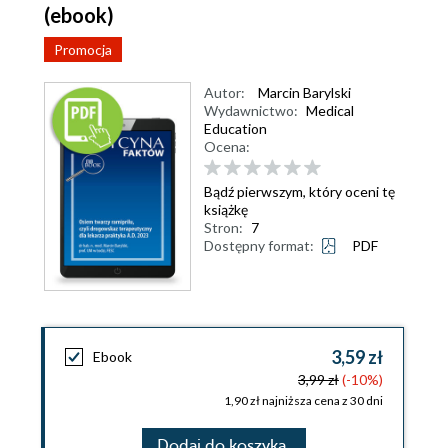
(ebook)
Promocja
Autor:
Marcin Barylski
Wydawnictwo:
Medical
Education
Ocena:
Bądź pierwszym, który oceni tę
książkę
Stron:
7
Dostępny format:
PDF
3,59 zł
Ebook
3,99 zł
(-10%)
1,90 zł najniższa cena z 30 dni
Dodaj do koszyka