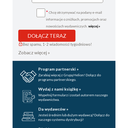
*
Chcę otrzymywać na podany e-mail
informacje o zniżkach, promocjach oraz
nowościach wydawniczych.
więcej »
DOŁĄCZ TERAZ
Bez spamu, 1-2 wiadomości tygodniowo!
Zobacz więcej »
Program partnerski »
Zarabiaj więcej z Grupą Helion! Dołącz do
programu partnerskiego.
Wydaj z nami książkę »
Wypełnij formularz i zostań autorem naszego
wydawnictwa.
Da wydawców »
Jesteś średnim lub dużym wydawcą? Dołącz do
naszego systemu dystrybucji!