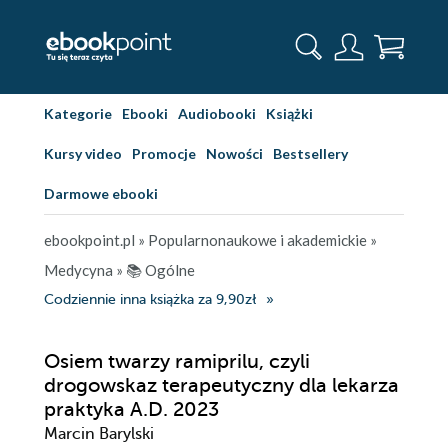
Kategorie
Ebooki
Audiobooki
Książki
Kursy video
Promocje
Nowości
Bestsellery
Darmowe ebooki
ebookpoint.pl
»
Popularnonaukowe i akademickie
»
Medycyna
»
📚 Ogólne
Codziennie inna książka za 9,90zł
Osiem twarzy ramiprilu, czyli
drogowskaz terapeutyczny dla lekarza
praktyka A.D. 2023
Marcin Barylski