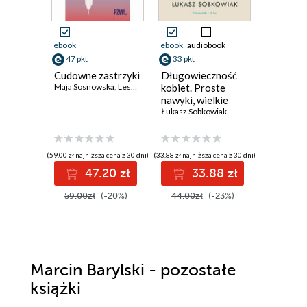
ebook
ebook
audiobook
ebook
aud
47 pkt
33 pkt
40 pkt
Cudowne zastrzyki
Długowieczność
Lżej. Jak
Maja Sosnowska
,
Leszek Czupryniak
kobiet. Proste
skuteczn
nawyki, wielkie
korzysta
efekty
Łukasz Sobkowiak
GLP-1 o
zmienić 
lepsze
(59,00 zł najniższa cena z 30 dni)
(33,88 zł najniższa cena z 30 dni)
(33,74 zł najni
47.20 zł
33.88 zł
4
59.00zł
(-20%)
44.00zł
(-23%)
44.99z
Marcin Barylski - pozostałe
książki