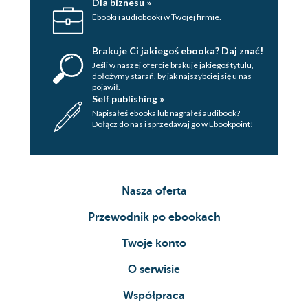
Dla biznesu »
Ebooki i audiobooki w Twojej firmie.
Brakuje Ci jakiegoś ebooka? Daj znać!
Jeśli w naszej ofercie brakuje jakiegoś tytulu,
dołożymy starań, by jak najszybciej się u nas
pojawił.
Self publishing »
Napisałeś ebooka lub nagrałeś audibook?
Dołącz do nas i sprzedawaj go w Ebookpoint!
Nasza oferta
Przewodnik po ebookach
Twoje konto
O serwisie
Współpraca