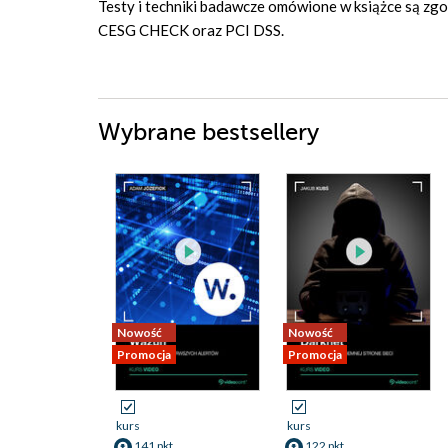
Testy i techniki badawcze omówione w książce są z
CESG CHECK oraz PCI DSS.
Wybrane bestsellery
Nowość
Nowość
Promocja
Promocja
kurs
kurs
141 pkt
122 pkt