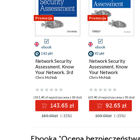
Promocja
Promocja
ebook
ebook
143 pkt
92 pkt
Network Security
Network Security
Assessment. Know
Assessment. Know
Your Network. 3rd
Your Network
Edition
Chris McNab
Chris McNab
(101,40 zł najniższa cena z 30 dni)
(65,40 zł najniższa cena z 30 dni)
143.65 zł
92.65 zł
169.00zł
(-15%)
109.00zł
(-15%)
Ebooka
"Ocena bezpieczeństwa 