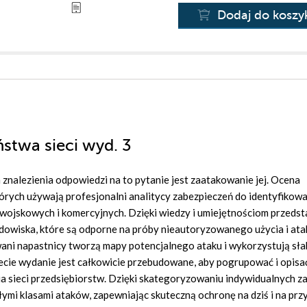
Dodaj do koszy
stwa sieci wyd. 3
 znalezienia odpowiedzi na to pytanie jest zaatakowanie jej. Ocena
których używają profesjonalni analitycy zabezpieczeń do identyfikowa
, wojskowych i komercyjnych. Dzięki wiedzy i umiejętnościom przed
owiska, które są odporne na próby nieautoryzowanego użycia i atak
wani napastnicy tworzą mapy potencjalnego ataku i wykorzystują sła
 Trzecie wydanie jest całkowicie przebudowane, aby pogrupować i opisa
a sieci przedsiębiorstw. Dzięki skategoryzowaniu indywidualnych z
ymi klasami ataków, zapewniając skuteczną ochronę na dziś i na prz