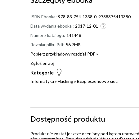
Szczegóły
ebooka
ISBN Ebooka:
978-83-754-1338-0, 9788375413380
Data wydania ebooka :
2017-12-01
Numer z katalogu:
141448
Rozmiar pliku Pdf:
56.7MB
Pobierz przykładowy rozdział PDF »
Zgłoś erratę
Kategorie
Informatyka
»
Hacking
»
Bezpieczeństwo sieci
Dostępność produktu
Produkt nie został jeszcze oceniony pod kątem ułatwień
niewystarczające. Prawdopodobnie Wydawca/Dostawca jes