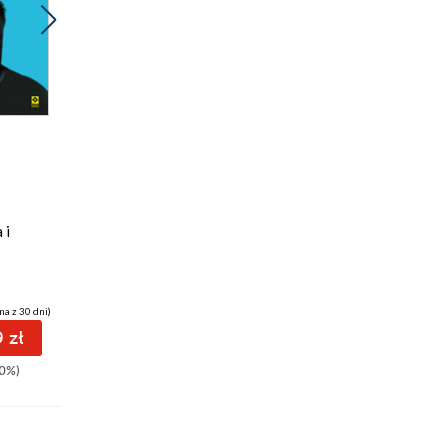
Promocja
Odsłuchaj
audiobook
ebook
28 pkt
111 pkt
Wytrzymałość
Elita Hitlera. SS
psychiczna
w latach 1933-1945
Chris McNab
 i
Chris McNab
(28,41 zł najniższa cena z 30 dni)
na z 30 dni)
(63,00 zł najniższa cena z 30 dni)
28.58 zł
 zł
111.99 zł
36.90zł
(-23%)
0%)
139.99zł
(-20%)