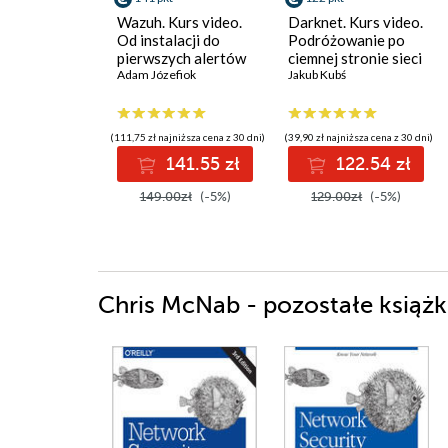
Wazuh. Kurs video.
Darknet. Kurs video.
Od instalacji do
Podróżowanie po
pierwszych alertów
ciemnej stronie sieci
Adam Józefiok
Jakub Kubś
(111,75 zł najniższa cena z 30 dni)
(39,90 zł najniższa cena z 30 dni)
141.55 zł
122.54 zł
149.00zł
(-5%)
129.00zł
(-5%)
Chris McNab - pozostałe książk