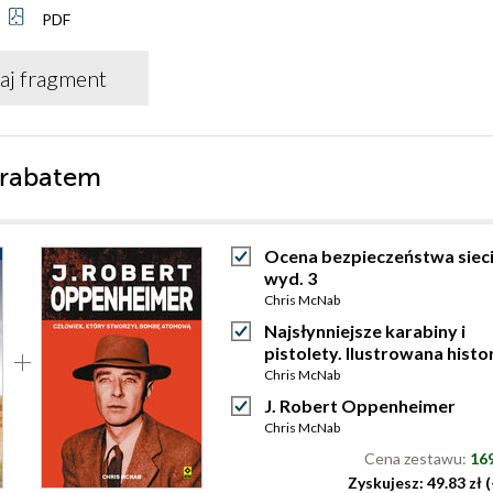
PDF
aj fragment
 rabatem
Ocena bezpieczeństwa siec
wyd. 3
Chris McNab
Najsłynniejsze karabiny i
pistolety. Ilustrowana histo
Chris McNab
J. Robert Oppenheimer
Chris McNab
Cena zestawu:
169
Zyskujesz: 49.83 zł 