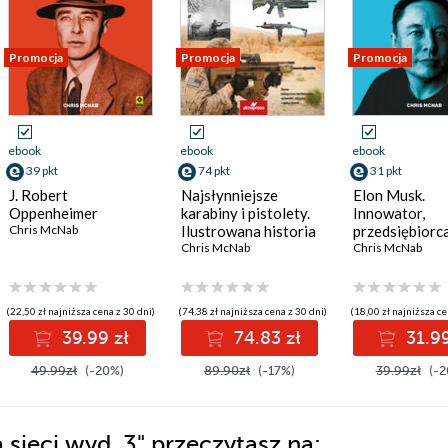
Promocja
Promocja
Promocja
ebook
ebook
ebook
39 pkt
74 pkt
31 pkt
J. Robert
Najsłynniejsze
Elon Musk.
Oppenheimer
karabiny i pistolety.
Innowator,
Chris McNab
Ilustrowana historia
przedsiębiorca
Chris McNab
wizjoner
Chris McNab
(22,50 zł najniższa cena z 30 dni)
(74,38 zł najniższa cena z 30 dni)
(18,00 zł najniższa ce
39.99 zł
74.83 zł
31.99
49.99zł
(-20%)
89.90zł
(-17%)
39.99zł
(-2
sieci wyd. 3"
przeczytasz na: