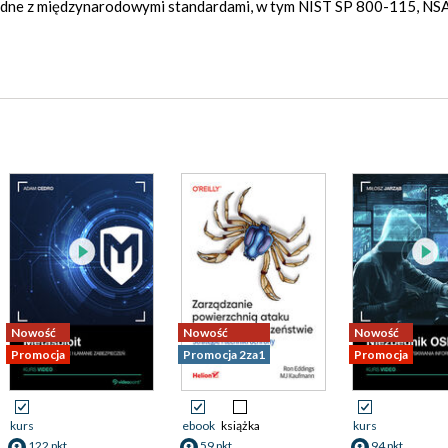
godne z międzynarodowymi standardami, w tym NIST SP 800-115, NS
Nowość
Nowość
Nowość
Promocja
Promocja 2za1
Promocja
kurs
ebook
książka
kurs
122 pkt
59 pkt
94 pkt