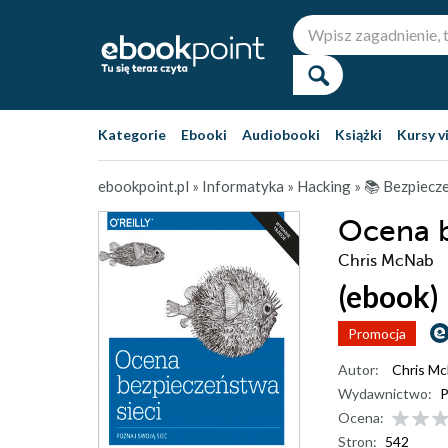
Kategorie
Ebooki
Audiobooki
Książki
Kursy v
ebookpoint.pl
»
Informatyka
»
Hacking
»
📚 Bezpiecze
Ocena b
Chris McNab
(ebook)
Promocja
Autor:
Chris M
Wydawnictwo:
P
Ocena:
Stron:
542