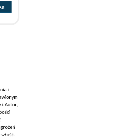
ka
nia i
stawionym
i. Autor,
bości
ć
agrożeń
yszłość.