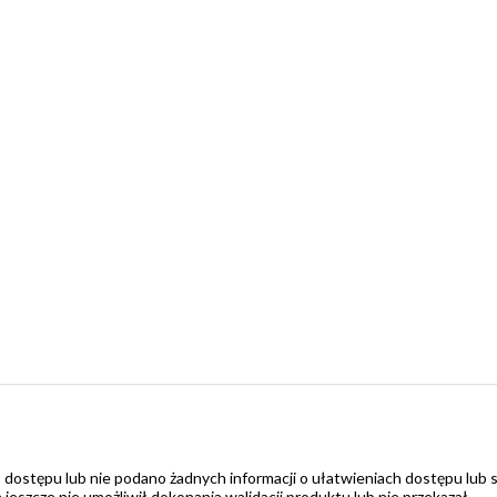
 dostępu lub nie podano żadnych informacji o ułatwieniach dostępu lub 
zcze nie umożliwił dokonania walidacji produktu lub nie przekazał