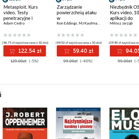
Metasploit. Kurs
Zarządzanie
Niezbędnik O
video. Testy
powierzchnią ataku
Kurs video. 1
penetracyjne i
w
aplikacji do
łamanie
Adam Cedro
cyberbezpieczeństwie.
Ron Eddings
,
MJ Kaufmann
pozyskiwania
Miłosz Jarząb
zabezpieczeń
Strategie i techniki
informacji
ochrony zasobów
cyfrowych
(96,75 zł najniższa cena z 30 dni)
(49,50 zł najniższa cena z 30 dni)
(39,90 zł najniższa ce
122.54 zł
59.40 zł
94.05
129.00zł
(-5%)
99.00zł
(-40%)
99.00zł
(-
i