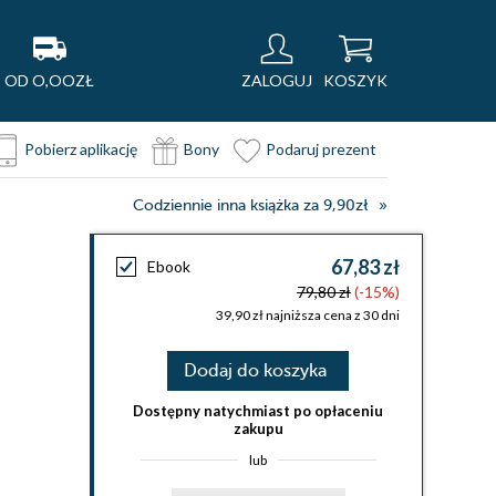
OD O,OOZŁ
ZALOGUJ
KOSZYK
Pobierz aplikację
Bony
Podaruj prezent
Codziennie inna książka za 9,90zł
67,83 zł
Ebook
79,80 zł
(-15%)
39,90 zł najniższa cena z 30 dni
Dodaj do koszyka
Dostępny natychmiast po opłaceniu
zakupu
lub