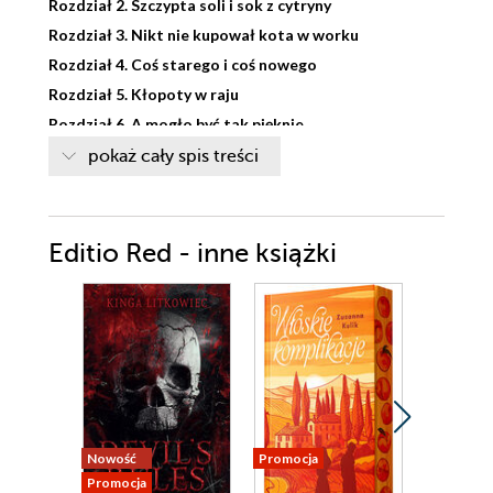
Rozdział 2. Szczypta soli i sok z cytryny
Rozdział 3. Nikt nie kupował kota w worku
Rozdział 4. Coś starego i coś nowego
Rozdział 5. Kłopoty w raju
Rozdział 6. A mogło być tak pięknie.
Rozdział 7. Jak ryba w wodzie
pokaż cały spis treści
Rozdział 8. Za dużo myślisz
Rozdział 9. Pomarańcze i polne kwiaty
Rozdział 10. Złota rybka
Editio Red - inne książki
Rozdział 11. Zestaw ratunkowy
Rozdział 12. Różowy zawrót głowy
Rozdział 13. Słodka, mała tajemnica
Rozdział 14. Domek na plaży
Rozdział 15. Magiczne słowa
Rozdział 16. Dziewczyna Bonda
Rozdział 17. Piekielnie gorąca kolacja
Nowość
Promocja
Promocja
Rozdział 18. Strach ma wielkie oczy
Promocja