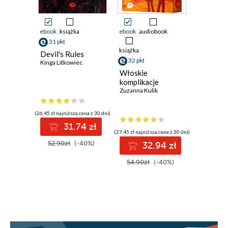
Rozdział 19. Sylwester w sierpniu
Rozdział 20. Złodziej
ebook
książka
ebook
audiobook
ebook
aud
Rozdział 21. Słaby punkt
31 pkt
Rozdział 22. Babski wieczór
książka
książka
Devil's Rules
32 pkt
29 pkt
Rozdział 23. Męskie sprawy
Kinga Litkowiec
Włoskie
Muza ro
Rozdział 24. Secret Love Song
komplikacje
Penelope 
Rozdział 25. Słodka zemsta
Zuzanna Kulik
(26,45 zł najniższa cena z 30 dni)
31.74 zł
(27,45 zł najniższa cena z 30 dni)
(24,95 zł najni
52.90zł
(-40%)
32.94 zł
2
54.90zł
(-40%)
49.90z