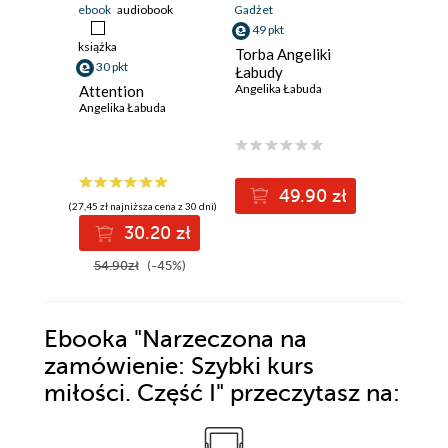
ebook
audiobook
Gadżet
ebook
aud
49 pkt
książka
książka
Torba Angeliki
30 pkt
27 pkt
Łabudy
Angelika Łabuda
Attention
Narzecz
Angelika Łabuda
zamówien
kurs mił
2
Angelika 
49.90 zł
(27,45 zł najniższa cena z 30 dni)
(24,95 zł najni
30.20 zł
2
54.90zł
(-45%)
49.90z
Ebooka
"Narzeczona na
zamówienie: Szybki kurs
miłości. Część I"
przeczytasz na: