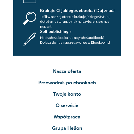
Brakuje Ci jakiegoś ebooka? Daj znać!
Jeśli w naszej ofercie brakuje jakiegoś tytulu,
dołożymy starań, by jak najszybciej się u nas
pojawił.
Self publishing »
Napisałeś ebooka lub nagrałeś audibook?
Dołącz do nas i sprzedawaj go w Ebookpoint!
Nasza oferta
Przewodnik po ebookach
Twoje konto
O serwisie
Współpraca
Grupa Helion