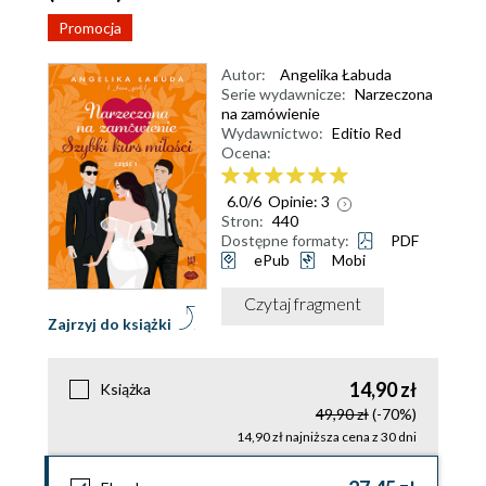
Promocja
Autor:
Angelika Łabuda
Serie wydawnicze:
Narzeczona
na zamówienie
Wydawnictwo:
Editio Red
Ocena:
6.0
/
6
Opinie:
3
Stron:
440
Dostępne formaty:
PDF
ePub
Mobi
Czytaj fragment
Zajrzyj do książki
14,90 zł
Książka
49,90 zł
(-70%)
14,90 zł najniższa cena z 30 dni