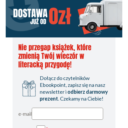
Nie przegap książek, które
zmienią Twój wieczór w
literacką przygodę!
Dołącz do czytelników
Ebookpoint, zapisz się na nasz
newsletter i
odbierz darmowy
prezent
. Czekamy na Ciebie!
e-mail