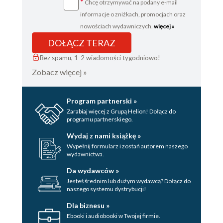
*
Chcę otrzymywać na podany e-mail
informacje o zniżkach, promocjach oraz
nowościach wydawniczych.
więcej »
DOŁĄCZ TERAZ
Bez spamu, 1-2 wiadomości tygodniowo!
Zobacz więcej »
Program partnerski »
Zarabiaj więcej z Grupą Helion! Dołącz do
programu partnerskiego.
Wydaj z nami książkę »
Wypełnij formularz i zostań autorem naszego
wydawnictwa.
Da wydawców »
Jesteś średnim lub dużym wydawcą? Dołącz do
naszego systemu dystrybucji!
Dla biznesu »
Ebooki i audiobooki w Twojej firmie.