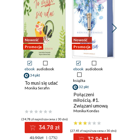
Nowość
Nowość
Nowość
Promocja
Promocja
Promocja
ebook
audiobook
ebook
audiobook
ebook
34 pkt
38 pkt
książka
To musi się udać
Dwie ksi
32 pkt
Monika Serafin
jedna mi
Ali Brady
Połączeni
miłością. #1.
Związani umową
Monika Kondas
(34,78 zł najniższa cena z 30 dni)
(38,49 zł najni
34.78 zł
3
(27,45 zł najniższa cena z 30 dni)
41.90zł
(-17%)
49.99z
32.94 zł