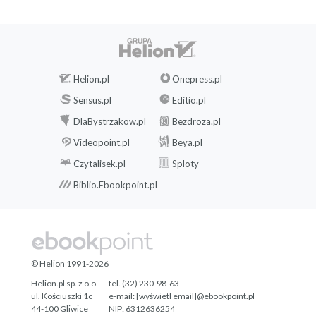
Helion.pl
Onepress.pl
Sensus.pl
Editio.pl
DlaBystrzakow.pl
Bezdroza.pl
Videopoint.pl
Beya.pl
Czytalisek.pl
Sploty
Biblio.Ebookpoint.pl
© Helion 1991-2026
Helion.pl sp. z o.o.
tel. (32) 230-98-63
ul. Kościuszki 1c
e-mail:
[wyświetl email]@ebookpoint.pl
44-100 Gliwice
NIP: 6312636254