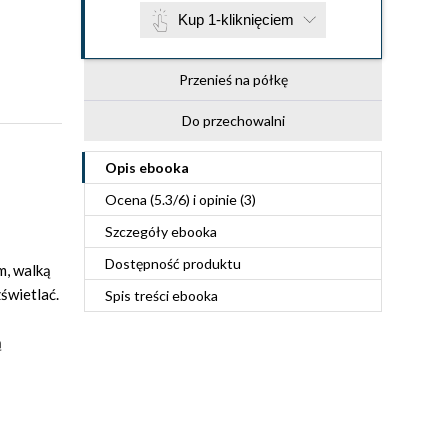
Kup 1-kliknięciem
Przenieś na półkę
Do przechowalni
Opis
ebooka
Ocena (
5.3
/
6
) i opinie (3)
Szczegóły
ebooka
Dostępność produktu
m, walką
świetlać.
Spis treści
ebooka
ą