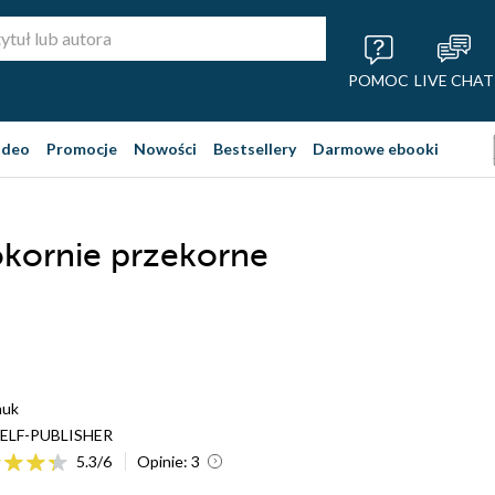
POMOC
LIVE CHAT
ideo
Promocje
Nowości
Bestsellery
Darmowe ebooki
okornie przekorne
nuk
ELF-PUBLISHER
5.3
/
6
Opinie:
3