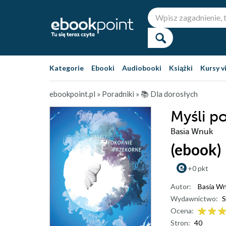
Kategorie
Ebooki
Audiobooki
Książki
Kursy v
ebookpoint.pl
»
Poradniki
»
📚 Dla dorosłych
Myśli p
Basia Wnuk
(ebook)
+0 pkt
Autor:
Basia W
Wydawnictwo:
S
Ocena:
Stron:
40