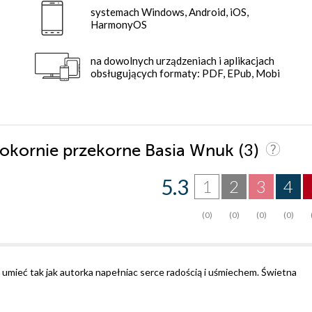
systemach Windows, Android, iOS,
HarmonyOS
na dowolnych urządzeniach i aplikacjach
obsługujących formaty: PDF, EPub, Mobi
(3)
 pokornie przekorne Basia Wnuk
5.3
1
2
3
4
(0)
(0)
(0)
(0)
umieć tak jak autorka napełniac serce radością i uśmiechem. Świetna