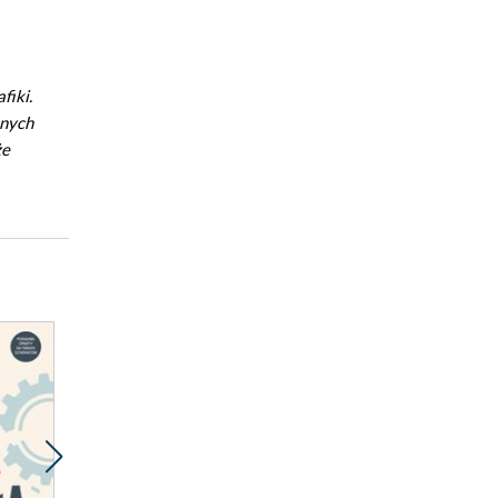
fiki.
snych
że