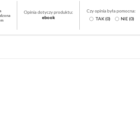
Czy opinia była pomocna:
a
Opinia dotyczy produktu:
rdzona
ebook
TAK
(
0
)
NIE
(
0
)
em