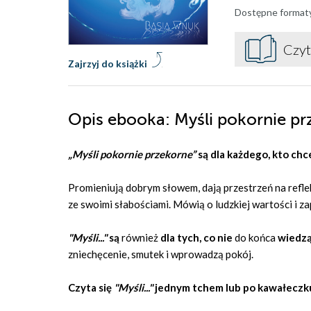
Dostępne format
Czyt
Zajrzyj do książki
Opis
ebooka
: Myśli pokornie p
„Myśli pokornie przekorne”
są dla każdego, kto chce
Promieniują dobrym słowem, dają przestrzeń na refle
ze swoimi słabościami. Mówią o ludzkiej wartości i za
"Myśli..."
są
również
dla tych, co nie
do końca
wiedzą
zniechęcenie, smutek i wprowadzą pokój.
Czyta się
"Myśli..."
jednym tchem lub po kawałeczku,