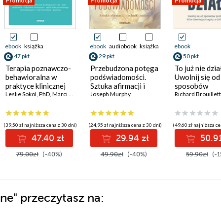
Promocja
Promocja
Promocja
ebook
książka
ebook
audiobook
książka
ebook
47 pkt
29 pkt
50 pkt
Terapia poznawczo-
Przebudzona potęga
To już nie dzia
behawioralna w
podświadomości.
Uwolnij się od
praktyce klinicznej
Sztuka afirmacji i
sposobów
Leslie Sokol
,
PhD
,
Marci G. Fox
,
PhD
techniki zmiany
Joseph Murphy
postępowania,
Richard Brouillet
dawniej pomag
dziś ci szkodz
(39,50 zł najniższa cena z 30 dni)
(24,95 zł najniższa cena z 30 dni)
(49,60 zł najniższa ce
47.40 zł
29.94 zł
50.91
79.00zł
(-40%)
49.90zł
(-40%)
59.90zł
(-1
rne"
przeczytasz na: