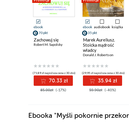
Promocja
Promocja
ebook
ebook
audiobook
książka
70 pkt
35 pkt
Zachowuj się
Marek Aureliusz.
Robert M. Sapolsky
Stoicka mądrość
władcy
Donald J. Robertson
(71,89 zł najniższa cena z 30 dni)
(29,95 zł najniższa cena z 30 dni)
70.33 zł
35.94 zł
85.00zł
(-17%)
59.90zł
(-40%)
Ebooka
"Myśli pokornie przeko