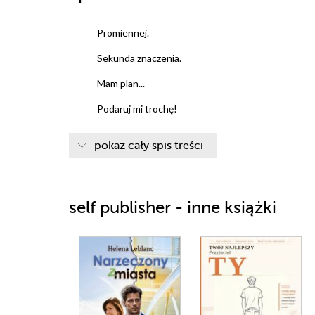
Promiennej.
Sekunda znaczenia.
Mam plan...
Podaruj mi trochę!
... Zdecyduj się!
pokaż cały spis treści
Kroki
Zazdrość
self publisher - inne książki
Po prostu ona jest w nas
Wypowiadam sobą ciszę
Sardynka
Przystanek
Sensowniej oddycham