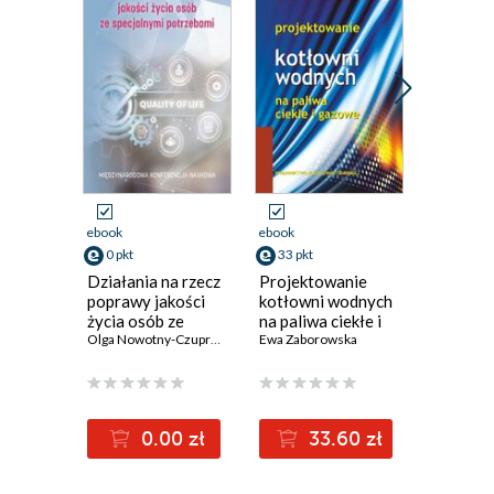
Promocja
ebook
ebook
ebook
ksi
0 pkt
33 pkt
36 pkt
Działania na rzecz
Projektowanie
Jak dzia
poprawy jakości
kotłowni wodnych
gospoda
życia osób ze
na paliwa ciekłe i
pieniędz
specjalnymi
Olga Nowotny-Czupryna
,
Rafał Kwapuliński
gazowe
Ewa Zaborowska
,
Sylwia Bartela
,
bez taje
Kyla Scanl
Adam Goł
potrzebami
(33,50 zł najni
0.00 zł
33.60 zł
3
67.00z