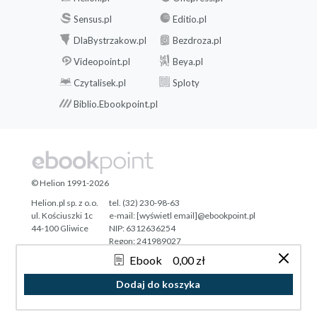
wnioskowania rozmytego
Wykrywalność
Sensus.pl
Editio.pl
4.5.3. Lokalny system
DlaBystrzakow.pl
Bezdroza.pl
wnioskowania rozmytego
Videopoint.pl
Beya.pl
Procedury
Czytalisek.pl
Sploty
4.5.4. Baza wiedzy i postać
zmiennej wyjściowej
Biblio.Ebookpoint.pl
Skuteczność kontroli
4.5.5. Ocena skuteczności
bramki WTMD i body
skanera w kontroli
© Helion 1991-2026
bezpieczeństwa w
Helion.pl sp. z o.o.
tel. (32) 230-98-63
warunkach nominalnych
ul. Kościuszki 1c
e-mail:
[wyświetl email]@ebookpoint.pl
przepływ standardowy
44-100 Gliwice
NIP: 6312636254
4.6. Eksperymenty symulacyjne
Regon: 241989027
4.6.1. Scenariusz 1 okres
Ebook
0,00 zł
Designed with ♥ by
Tonik.pl
zimowy
Dodaj do koszyka
4.6.2. Scenariusz 2
Pełna wersja strony »
podwyższone zagrożenie