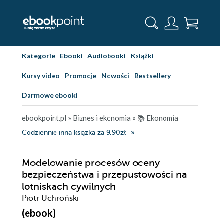
Kategorie
Ebooki
Audiobooki
Książki
Kursy video
Promocje
Nowości
Bestsellery
Darmowe ebooki
ebookpoint.pl
»
Biznes i ekonomia
»
📚 Ekonomia
Codziennie inna książka za 9,90zł
Modelowanie procesów oceny
bezpieczeństwa i przepustowości na
lotniskach cywilnych
Piotr Uchroński
(ebook)