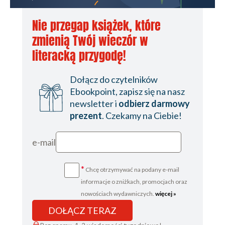
bezpieczeństwa
Nie przegap książek, które
3.1. Wprowadzenie
zmienią Twój wieczór w
3.2. Zbiory rozmyte
3.3. Definicja zbioru rozmytego
literacką przygodę!
3.4. Operacje na zbiorach rozmytych
3.5. Zmienna lingwistyczna
Dołącz do czytelników
3.6. Systemy wnioskowania rozmytego
Ebookpoint, zapisz się na nasz
3.7. Ogólna koncepcja wykorzystania
newsletter i
odbierz darmowy
systemów wnioskowania rozmytego do
prezent
. Czekamy na Ciebie!
analizy skuteczności kontroli
bezpieczeństwa
e-mail
4. Symulacyjna analiza przepustowości i
skuteczności punktu kontroli bezpieczeństwa w
*
Chcę otrzymywać na podany e-mail
informacje o zniżkach, promocjach oraz
porcie lotniczym wykorzystującego WTMD i body
nowościach wydawniczych.
więcej »
skaner
DOŁĄCZ TERAZ
Znaczenie przepustowości i