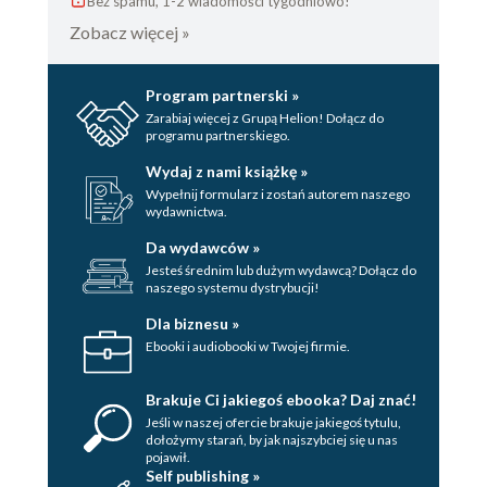
Bez spamu, 1-2 wiadomości tygodniowo!
skuteczności kontroli bezpieczeństwa w
Zobacz więcej »
porcie lotniczym
Zagrożenia bezpieczeństwa w
transporcie lotniczym w procesie
Program partnerski »
obsługi pasażerów
Zarabiaj więcej z Grupą Helion! Dołącz do
programu partnerskiego.
4.1. Model przepływu pasażerów przez
punkt kontroli bezpieczeństwa
Wydaj z nami książkę »
4.1.1. Przepływ pasażerów
Wypełnij formularz i zostań autorem naszego
wydawnictwa.
bramka do wykrywania
metali
Da wydawców »
4.1.2. Przepływ pasażerów
Jesteś średnim lub dużym wydawcą? Dołącz do
naszego systemu dystrybucji!
niejonizujące urządzenie do
prześwietlania osób
Dla biznesu »
Ebooki i audiobooki w Twojej firmie.
4.2. Analiza danych wejściowych
4.2.1. Implementacja modelu
Brakuje Ci jakiegoś ebooka? Daj znać!
w postaci kolorowanej sieci
Jeśli w naszej ofercie brakuje jakiegoś tytulu,
Petriego
dołożymy starań, by jak najszybciej się u nas
Model stanowiska
pojawił.
Self publishing »
wyposażonego w WTMD