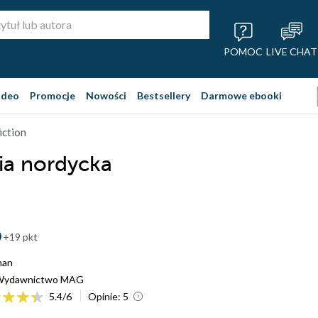
POMOC
LIVE CHAT
ideo
Promocje
Nowości
Bestsellery
Darmowe ebooki
iction
ia nordycka
+19 pkt
man
Wydawnictwo MAG
5.4
/
6
Opinie:
5