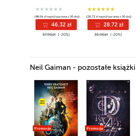
(48,06 zł najniższa cena z 30 dni)
(28,72 zł najniższa cena z 30 dni)
46.32 zł
28.72 zł
57.90zł
(-20%)
35.90zł
(-20%)
Neil Gaiman - pozostałe książki
Promocja
Promocja