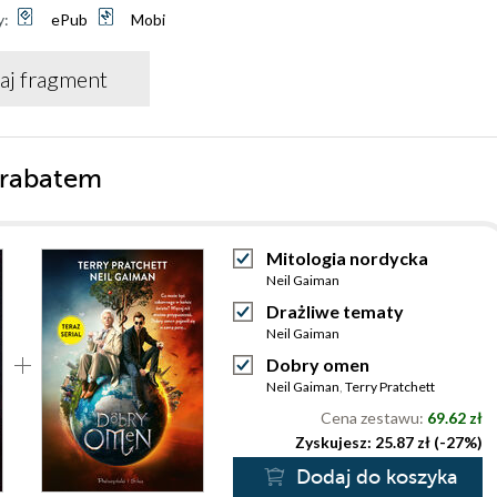
y:
ePub
Mobi
aj fragment
 rabatem
Mitologia nordycka
Neil Gaiman
Drażliwe tematy
Neil Gaiman
Dobry omen
Neil Gaiman
,
Terry Pratchett
Cena zestawu:
69.62 zł
Zyskujesz: 25.87 zł (-27%)
Dodaj do koszyka