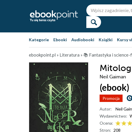
Kategorie
Ebooki
Audiobooki
Książki
Kursy v
ebookpoint.pl
»
Literatura
»
📚 Fantastyka i science-f
Mitolog
Neil Gaiman
(ebook)
Promocja
Autor:
Neil Gai
Wydawnictwo:
Ocena:
Stron:
208