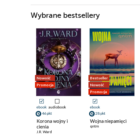
Wybrane bestsellery
Nowość
Bestseller
Promocja
Nowość
Promocja
ebook
audiobook
ebook
46 pkt
28 pkt
Korona wojny i
Wojna niepamięci
cienia
qntm
J.R. Ward