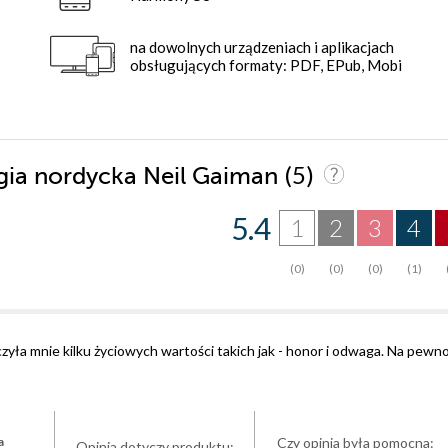
na dowolnych urządzeniach i aplikacjach
obsługujących formaty: PDF, EPub, Mobi
(5)
ogia nordycka Neil Gaiman
5.4
1
2
3
4
(0)
(0)
(0)
(1)
zyła mnie kilku życiowych wartości takich jak - honor i odwaga. Na pewn
Czy opinia była pomocna:
a
Opinia dotyczy produktu: