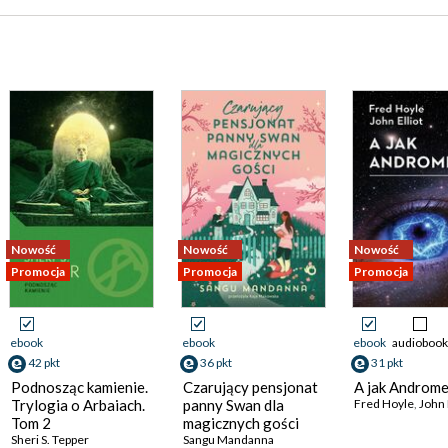
Nowość
Nowość
Nowość
Promocja
Promocja
Promocja
ebook
ebook
ebook
audiobook
42 pkt
36 pkt
31 pkt
Podnosząc kamienie.
Czarujący pensjonat
A jak Androm
Trylogia o Arbaiach.
panny Swan dla
Fred Hoyle
,
John 
Tom 2
magicznych gości
Sheri S. Tepper
Sangu Mandanna