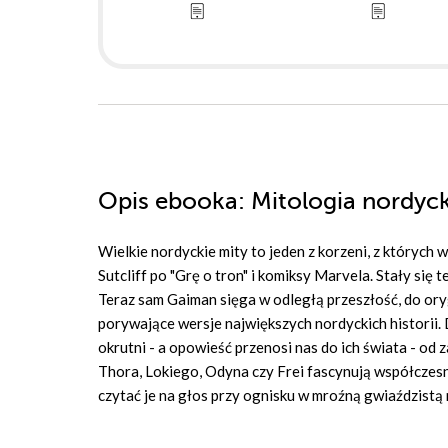
Opis
ebooka
: Mitologia nordyc
Wielkie nordyckie mity to jeden z korzeni, z których 
Sutcliff po "Grę o tron" i komiksy Marvela. Stały się
Teraz sam Gaiman sięga w odległą przeszłość, do ory
porywające wersje największych nordyckich historii. 
okrutni - a opowieść przenosi nas do ich świata - o
Thora, Lokiego, Odyna czy Frei fascynują współczesneg
czytać je na głos przy ognisku w mroźną gwiaździstą 