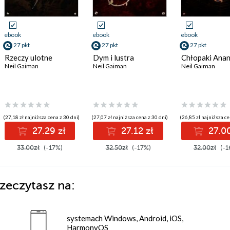
ebook
ebook
ebook
27 pkt
27 pkt
27 pkt
Rzeczy ulotne
Dym i lustra
Chłopaki Ana
Neil Gaiman
Neil Gaiman
Neil Gaiman
(27,18 zł najniższa cena z 30 dni)
(27,07 zł najniższa cena z 30 dni)
(26,85 zł najniższa ce
27.29 zł
27.12 zł
27.00
33.00zł
(-17%)
32.50zł
(-17%)
32.00zł
(-1
zeczytasz na:
systemach Windows, Android, iOS,
HarmonyOS