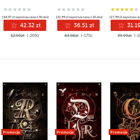
(44,97 zł najniższa cena z 30 dni)
(32,99 zł najniższa cena z 30 dni)
(27,99 zł najniższa ce
42.32 zł
36.51 zł
31.19
52.90zł
(-20%)
43.98zł
(-17%)
39.99zł
(-2
Promocja
Promocja
Promocja