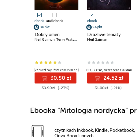
ebook
audiobook
ebook
30 pkt
24 pkt
Dobry omen
Drażliwe tematy
Neil Gaiman
,
Terry Pratchett
Neil Gaiman
(26,90 zł najniższa cena z 30 dni)
(24,07 zł najniższa cena z 30 dni)
30.80 zł
24.52 zł
39.99zł
(-23%)
31.00zł
(-21%)
Ebooka
"Mitologia nordycka"
pr
czytnikach Inkbook, Kindle, Pocketbook,
Onyx Boox i innych