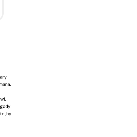
mary
imana.
wi,
zygody
to, by