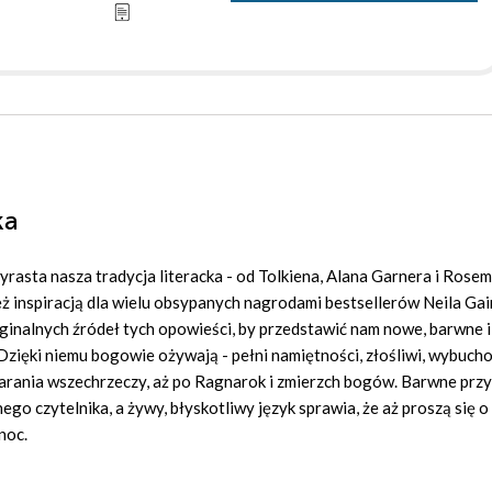
ka
wyrasta nasza tradycja literacka - od Tolkiena, Alana Garnera i Rose
 też inspiracją dla wielu obsypanych nagrodami bestsellerów Neila Ga
ginalnych źródeł tych opowieści, by przedstawić nam nowe, barwne i
Dzięki niemu bogowie ożywają - pełni namiętności, złośliwi, wybucho
d zarania wszechrzeczy, aż po Ragnarok i zmierzch bogów. Barwne pr
o czytelnika, a żywy, błyskotliwy język sprawia, że aż proszą się o 
noc.