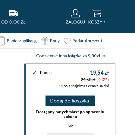
OD O,OOZŁ
ZALOGUJ
KOSZYK
Pobierz aplikację
Bony
Podaruj prezent
Codziennie inna książka za 9,90zł
19,54 zł
Ebook
24,50 zł
(-20%)
19,59 zł najniższa cena z 30 dni
Dodaj do koszyka
Dostępny natychmiast po opłaceniu
zakupu
lub