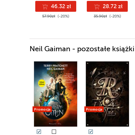
46.32 zł
28.72 zł
57.90zł
(-20%)
35.90zł
(-20%)
Neil Gaiman - pozostałe książki
Promocja
Promocja