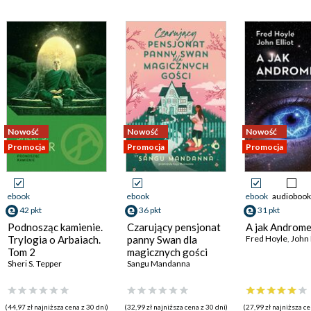
Nowość
Nowość
Nowość
Promocja
Promocja
Promocja
ebook
ebook
ebook
audiobook
42 pkt
36 pkt
31 pkt
Podnosząc kamienie.
Czarujący pensjonat
A jak Androm
Trylogia o Arbaiach.
panny Swan dla
Fred Hoyle
,
John 
Tom 2
magicznych gości
Sheri S. Tepper
Sangu Mandanna
(44,97 zł najniższa cena z 30 dni)
(32,99 zł najniższa cena z 30 dni)
(27,99 zł najniższa ce