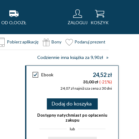
OD O,OOZŁ
ZALOGUJ
KOSZYK
Pobierz aplikację
Bony
Podaruj prezent
Codziennie inna książka za 9,90zł
24,52 zł
Ebook
31,00 zł
(-21%)
24,07 zł najniższa cena z 30 dni
Dodaj do koszyka
Dostępny natychmiast po opłaceniu
zakupu
lub