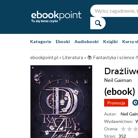
Kategorie
Ebooki
Audiobooki
Książki
Kursy v
ebookpoint.pl
»
Literatura
»
📚 Fantastyka i science-f
Drażliw
Neil Gaiman
(ebook)
Promocja
Autor:
Neil Gai
Wydawnictwo:
Ocena:
Stron:
352