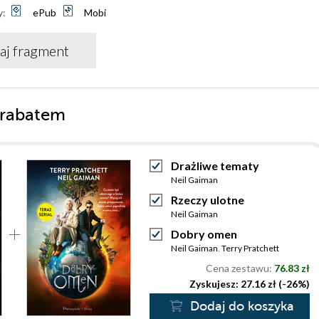
y:
ePub
Mobi
aj fragment
 rabatem
Drażliwe tematy
Neil Gaiman
Rzeczy ulotne
Neil Gaiman
Dobry omen
Neil Gaiman
,
Terry Pratchett
Cena zestawu:
76.83 zł
Zyskujesz: 27.16 zł (-26%)
Dodaj do koszyka