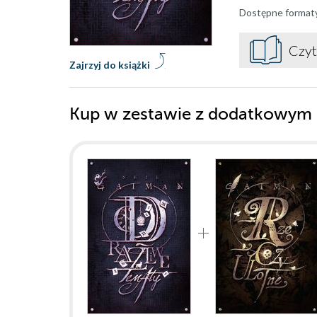
Dostępne format
Czyt
Zajrzyj do książki
Kup w zestawie z dodatkowym