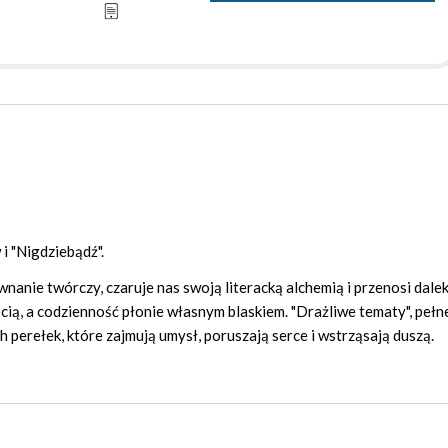
 "Nigdziebądź".
nanie twórczy, czaruje nas swoją literacką alchemią i przenosi dale
ścią, a codzienność płonie własnym blaskiem. "Drażliwe tematy", pełn
h perełek, które zajmują umysł, poruszają serce i wstrząsają duszą.