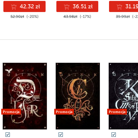
42.32 zł
36.51 zł
31.19
52.90zł
(-20%)
43.98zł
(-17%)
39.99zł
(-2
Promocja
Promocja
Promocja