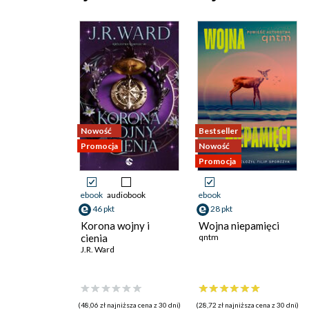
Nowość
Bestseller
Promocja
Nowość
Promocja
ebook
audiobook
ebook
46 pkt
28 pkt
Korona wojny i
Wojna niepamięci
cienia
qntm
J.R. Ward
(48,06 zł najniższa cena z 30 dni)
(28,72 zł najniższa cena z 30 dni)