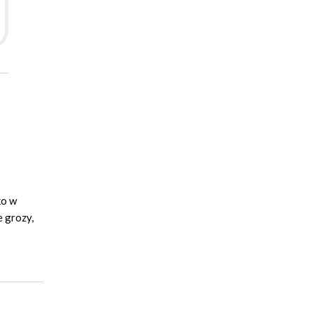
ko w
e grozy,