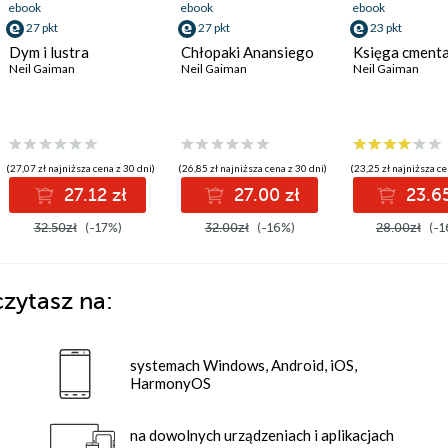
ebook
ebook
ebook
27 pkt
27 pkt
23 pkt
Dym i lustra
Chłopaki Anansiego
Księga cment
Neil Gaiman
Neil Gaiman
Neil Gaiman
(27,07 zł najniższa cena z 30 dni)
(26,85 zł najniższa cena z 30 dni)
(23,25 zł najniższa ce
27.12 zł
27.00 zł
23.65
32.50zł
(-17%)
32.00zł
(-16%)
28.00zł
(-1
zytasz na:
systemach Windows, Android, iOS,
HarmonyOS
na dowolnych urządzeniach i aplikacjach