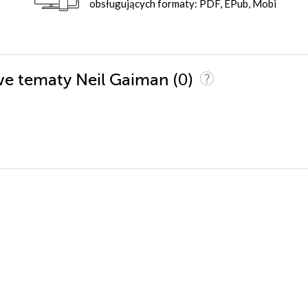
obsługujących formaty: PDF, EPub, Mobi
(0)
iwe tematy Neil Gaiman