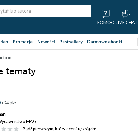
POMOC
LIVE CHAT
ideo
Promocje
Nowości
Bestsellery
Darmowe ebooki
iction
e tematy
+24 pkt
man
Wydawnictwo MAG
Bądź pierwszym, który oceni tę książkę