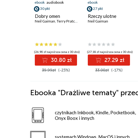
ebook
audiobook
ebook
30 pkt
27 pkt
Dobry omen
Rzeczy ulotne
Neil Gaiman
,
Terry Pratchett
Neil Gaiman
(26,90 zł najniższa cena z 30 dni)
(27,18 zł najniższa cena z 30 dni)
30.80 zł
27.29 zł
39.99zł
(-23%)
33.00zł
(-17%)
Ebooka
"Drażliwe tematy"
przec
czytnikach Inkbook, Kindle, Pocketbook,
Onyx Boox i innych
systemach Windows, MacOS i innych