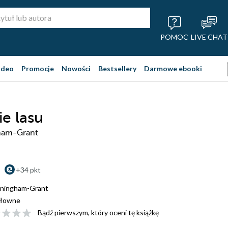
POMOC
LIVE CHAT
ideo
Promocje
Nowości
Bestsellery
Darmowe ebooki
ie lasu
ham-Grant
+34 pkt
nningham-Grant
łowne
Bądź pierwszym, który oceni tę książkę