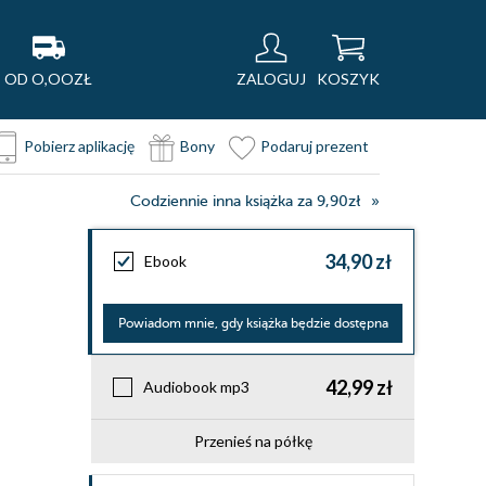
OD O,OOZŁ
ZALOGUJ
KOSZYK
Pobierz aplikację
Bony
Podaruj prezent
Codziennie inna książka za 9,90zł
34,90 zł
Ebook
Powiadom mnie, gdy książka będzie dostępna
42,99 zł
Audiobook mp3
Przenieś na półkę