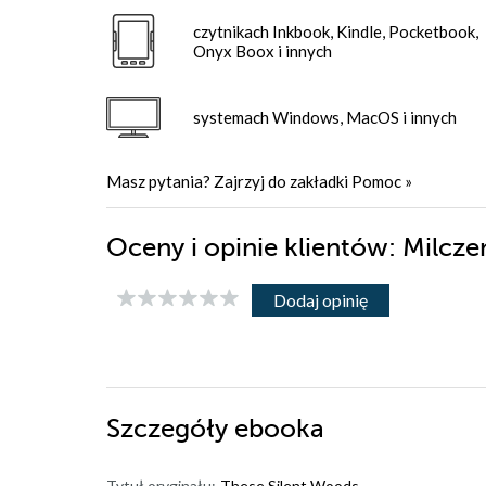
czytnikach Inkbook, Kindle, Pocketbook,
Onyx Boox i innych
systemach Windows, MacOS i innych
Masz pytania? Zajrzyj do zakładki
Pomoc
»
Oceny i opinie klientów: Milcz
Dodaj opinię
Szczegóły
ebooka
Tytuł oryginału:
These Silent Woods