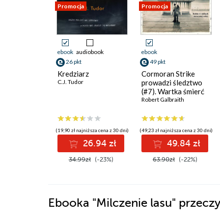
Promocja
Promocja
ebook
audiobook
ebook
26 pkt
49 pkt
Kredziarz
Cormoran Strike
C.J. Tudor
prowadzi śledztwo
(#7). Wartka śmierć
Robert Galbraith
(19,90 zł najniższa cena z 30 dni)
(49,23 zł najniższa cena z 30 dni)
26.94 zł
49.84 zł
34.99zł
(-23%)
63.90zł
(-22%)
Ebooka
"Milczenie lasu"
przeczy