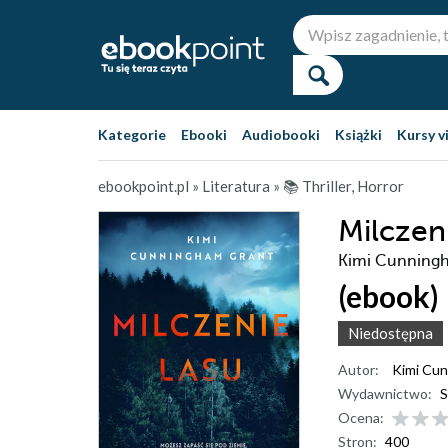
Kategorie
Ebooki
Audiobooki
Książki
Kursy v
ebookpoint.pl
»
Literatura
»
📚 Thriller, Horror
Milczen
Kimi Cunning
(ebook)
Niedostępna
Autor:
Kimi Cu
Wydawnictwo:
S
Ocena:
Stron:
400