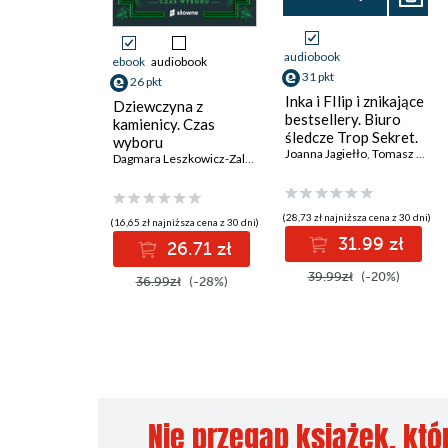
audiobook
ebook
audiobook
31 pkt
26 pkt
Inka i FIlip i znikające
Dziewczyna z
bestsellery. Biuro
kamienicy. Czas
śledcze Trop Sekret.
wyboru
Tom 2
Joanna Jagiełło
,
Tomasz Kozłowski
Dagmara Leszkowicz-Zaluska
(28,73 zł najniższa cena z 30 dni)
(16,65 zł najniższa cena z 30 dni)
31.99 zł
26.71 zł
39.99zł
(-20%)
36.99zł
(-28%)
Nie przegap książek, któ