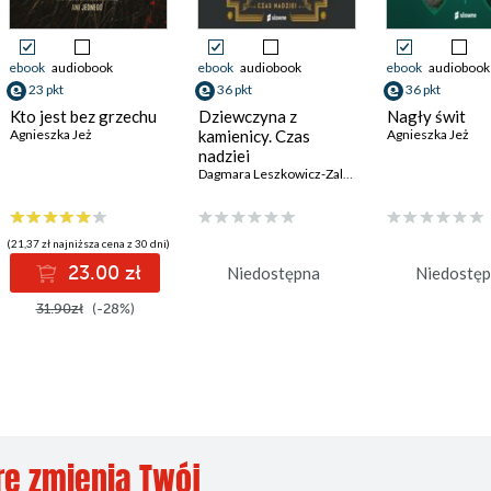
ebook
audiobook
ebook
audiobook
ebook
audiobook
23 pkt
36 pkt
36 pkt
Kto jest bez grzechu
Dziewczyna z
Nagły świt
Agnieszka Jeż
kamienicy. Czas
Agnieszka Jeż
nadziei
Dagmara Leszkowicz-Zaluska
(21,37 zł najniższa cena z 30 dni)
23.00 zł
Niedostępna
Niedostę
31.90zł
(-28%)
re zmienią Twój