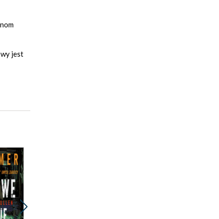
monom
owy jest