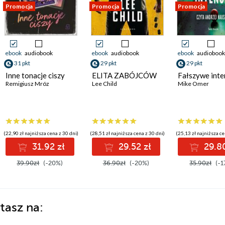
Promocja
Promocja
Promocja
ebook
audiobook
ebook
audiobook
ebook
audiobook
31 pkt
29 pkt
29 pkt
Inne tonacje ciszy
ELITA ZABÓJCÓW
Fałszywe inte
Remigiusz Mróz
Lee Child
Mike Omer
(22,90 zł najniższa cena z 30 dni)
(28,51 zł najniższa cena z 30 dni)
(25,13 zł najniższa ce
31.92 zł
29.52 zł
29.80
39.90zł
(-20%)
36.90zł
(-20%)
35.90zł
(-1
tasz na: