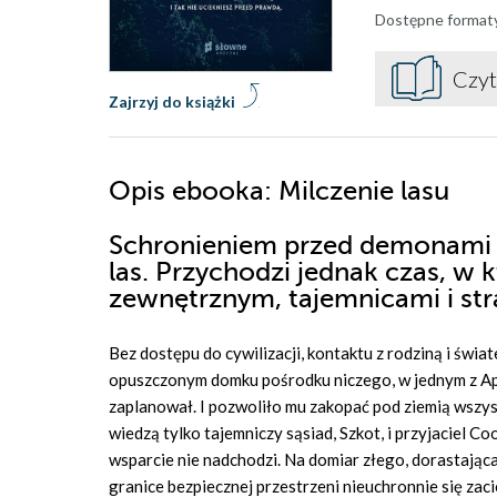
Dostępne format
Czyt
Zajrzyj do książki
Opis
ebooka
: Milczenie lasu
Schronieniem przed demonami z p
las. Przychodzi jednak czas, w
zewnętrznym, tajemnicami i s
Bez dostępu do cywilizacji, kontaktu z rodziną i świ
opuszczonym domku pośrodku niczego, w jednym z App
zaplanował. I pozwoliło mu zakopać pod ziemią wszyst
wiedzą tylko tajemniczy sąsiad, Szkot, i przyjaciel C
wsparcie nie nadchodzi. Na domiar złego, dorastająca F
granice bezpiecznej przestrzeni nieuchronnie się zacie