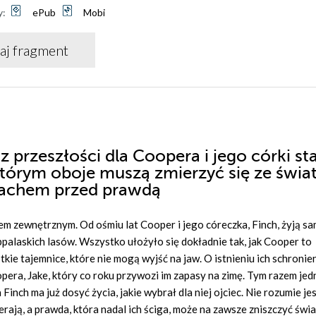
y:
ePub
Mobi
aj fragment
rzeszłości dla Coopera i jego córki sta
 którym oboje muszą zmierzyć się ze świ
trachem przed prawdą
atem zewnętrznym. Od ośmiu lat Cooper i jego córeczka, Finch, żyją s
alaskich lasów. Wszystko ułożyło się dokładnie tak, jak Cooper to
kie tajemnice, które nie mogą wyjść na jaw. O istnieniu ich schronie
oopera, Jake, który co roku przywozi im zapasy na zimę. Tym razem jed
inch ma już dosyć życia, jakie wybrał dla niej ojciec. Nie rozumie jes
rają, a prawda, która nadal ich ściga, może na zawsze zniszczyć świat