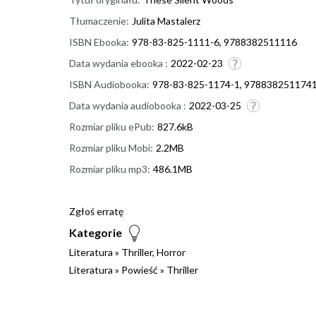
Tłumaczenie:
Julita Mastalerz
ISBN Ebooka:
978-83-825-1111-6, 9788382511116
Data wydania ebooka :
2022-02-23
ISBN Audiobooka:
978-83-825-1174-1, 978838251174
Data wydania audiobooka :
2022-03-25
Rozmiar pliku ePub:
827.6kB
Rozmiar pliku Mobi:
2.2MB
Rozmiar pliku mp3:
486.1MB
Zgłoś erratę
Kategorie
Literatura
»
Thriller, Horror
Literatura
»
Powieść
»
Thriller