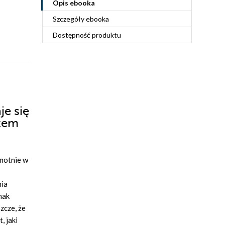
Opis
ebooka
Szczegóły
ebooka
Dostępność produktu
je się
atem
amotnie w
nia
nak
zcze, że
, jaki