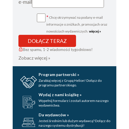
e-mail
*
Chcę otrzymywać na podany e-mail
informacje o zniżkach, promocjach oraz
nowościach wydawniczych.
więcej »
DOŁĄCZ TERAZ
Bez spamu, 1-2 wiadomości tygodniowo!
Zobacz więcej »
Program partnerski »
Zarabiaj więcej z Grupą Helion! Dołącz do
programu partnerskiego.
Wydaj z nami książkę »
Wypełnij formularz i zostań autorem naszego
wydawnictwa.
Da wydawców »
Jesteś średnim lub dużym wydawcą? Dołącz do
naszego systemu dystrybucji!