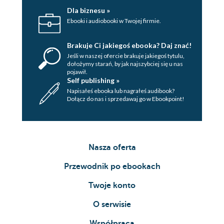
Dla biznesu »
Ebooki i audiobooki w Twojej firmie.
Brakuje Ci jakiegoś ebooka? Daj znać!
Jeśli w naszej ofercie brakuje jakiegoś tytulu,
dołożymy starań, by jak najszybciej się u nas
pojawił.
Self publishing »
Napisałeś ebooka lub nagrałeś audibook?
Dołącz do nas i sprzedawaj go w Ebookpoint!
Nasza oferta
Przewodnik po ebookach
Twoje konto
O serwisie
Współpraca