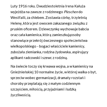
Luty 1916 roku. Dwudziestoletnia Irena Kałuża
wyjeżdża na zawsze z rodzinnego
Pleschen
do
Westfalii, za chlebem. Zostawia córkę, trzyletnią
Helenę, która jest owocem zakazanego związku z
pruskim oficerem. Dziewczynkę wychowuje babcia
oraz cała kamienica, którą zamieszkująosoby
stanowiące przekrój ówczesnego społeczeństwa
wielkopolskiego - bogaci właściciele kamienicy,
zubożała ziemianka, rodzina żydowska, aspirujący
aplikant radcowski i szewc z rodziną.
Na świecie toczy się krwawa wojna, a w kamienicy na
Gnieźnieńskiej 10 normalne życie, w której walka o byt,
sprzeciw wobec germanizacji, dramaty rozstań i
choroby przeplatają się z małym codziennym
szczęściem, miłością, przyjaźniami i ludzką
życzliwością.