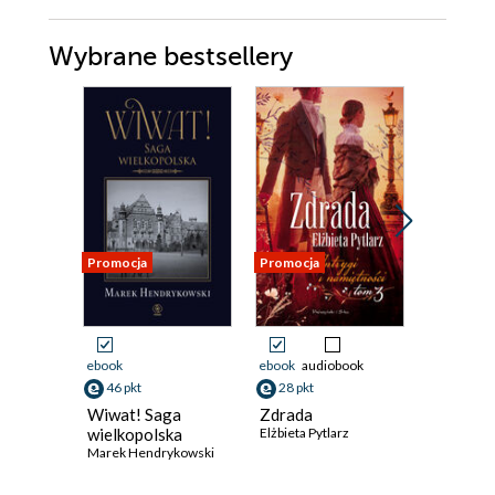
Wybrane bestsellery
Promocja
Promocja
Promocja
ebook
ebook
audiobook
ebook
46 pkt
28 pkt
29 pkt
Wiwat! Saga
Zdrada
Weź nie 
wielkopolska
Elżbieta Pytlarz
Avery Fly
Marek Hendrykowski