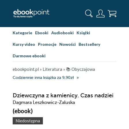
Kategorie
Ebooki
Audiobooki
Książki
Kursy video
Promocje
Nowości
Bestsellery
Darmowe ebooki
ebookpoint.pl
»
Literatura
»
📚 Obyczajowa
Codziennie inna książka za 9,90zł
Dziewczyna z kamienicy. Czas nadziei
Dagmara Leszkowicz-Zaluska
(ebook)
Niedostępna