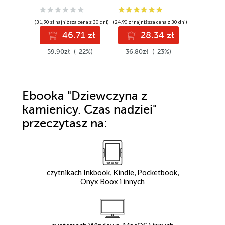
(31,90 zł najniższa cena z 30 dni)
(24,90 zł najniższa cena z 30 dni)
(18,41 zł najni
46.71 zł
28.34 zł
2
59.90zł
(-22%)
36.80zł
(-23%)
40.90z
Ebooka
"Dziewczyna z
kamienicy. Czas nadziei"
przeczytasz na:
czytnikach Inkbook, Kindle, Pocketbook,
Onyx Boox i innych