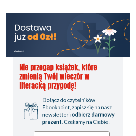
Nie przegap książek, które
zmienią Twój wieczór w
literacką przygodę!
Dołącz do czytelników
Ebookpoint, zapisz się na nasz
newsletter i
odbierz darmowy
prezent
. Czekamy na Ciebie!