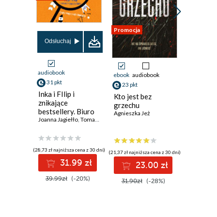
Promocja
Odsłuchaj
audiobook
ebook
audiobook
ebook
aud
31 pkt
23 pkt
36 pkt
Inka i FIlip i
Kto jest bez
Nagły ś
znikające
grzechu
Agnieszka
bestsellery. Biuro
Agnieszka Jeż
śledcze Trop
Joanna Jagiełło
,
Tomasz Kozłowski
Sekret. Tom 2
(28,73 zł najniższa cena z 30 dni)
(21,37 zł najniższa cena z 30 dni)
31.99 zł
23.00 zł
Niedo
39.99zł
(-20%)
31.90zł
(-28%)