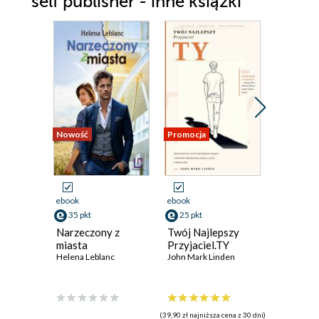
self publisher - inne książki
Nowość
Promocja
ebook
ebook
ebook
35 pkt
25 pkt
30 pkt
Narzeczony z
Twój Najlepszy
Lekcja
miasta
Przyjaciel.TY
Magda Ku
Helena Leblanc
John Mark Linden
(39,90 zł najniższa cena z 30 dni)