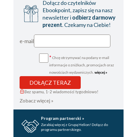
Dołącz do czytelników
Ebookpoint, zapisz się na nasz
newsletter i
odbierz darmowy
prezent
. Czekamy na Ciebie!
e-mail
*
Chcę otrzymywać na podany e-mail
informacje o zniżkach, promocjach oraz
nowościach wydawniczych.
więcej »
DOŁĄCZ TERAZ
Bez spamu, 1-2 wiadomości tygodniowo!
Zobacz więcej »
Program partnerski »
Zarabiaj więcej z Grupą Helion! Dołącz do
programu partnerskiego.