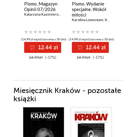
Pismo. Magazyn
Pismo. Wydanie
Pismo. 
Opinii 07/2026
specjalne. Wokół
Opinii 
Katarzyna Kazimierowska
,
Krzysztof Kamil Baczyński
miłości
Mirosław 
Karolina Lewestam
,
Katarzyna Miller
(14,99 zł najniższa cena z 30 dni)
(14,99 zł najniższa cena z 30 dni)
(14,99 zł najni
12.44 zł
12.44 zł
1
14.99zł
(-17%)
14.99zł
(-17%)
14.99z
Miesięcznik Kraków - pozostałe
książki