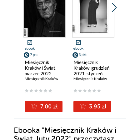
ebook
ebook
ebook
7 pkt
3 pkt
3 pkt
Miesięcznik
Miesięcznik
Miesięcz
Kraków i Świat,
Kraków, grudzień
Kraków, 
marzec 2022
2021-styczeń
2021
Miesięcznik Kraków
2022
Miesięcznik Kraków
Miesięczn
7.00 zł
3.95 zł
3
Ebooka
"Miesięcznik Kraków i
Świat, luty 2022"
przeczytasz