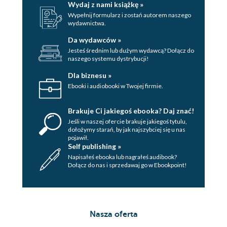
Wydaj z nami książkę »
Wypełnij formularz i zostań autorem naszego
wydawnictwa.
Da wydawców »
Jesteś średnim lub dużym wydawcą? Dołącz do
naszego systemu dystrybucji!
Dla biznesu »
Ebooki i audiobooki w Twojej firmie.
Brakuje Ci jakiegoś ebooka? Daj znać!
Jeśli w naszej ofercie brakuje jakiegoś tytulu,
dołożymy starań, by jak najszybciej się u nas
pojawił.
Self publishing »
Napisałeś ebooka lub nagrałeś audibook?
Dołącz do nas i sprzedawaj go w Ebookpoint!
Nasza oferta