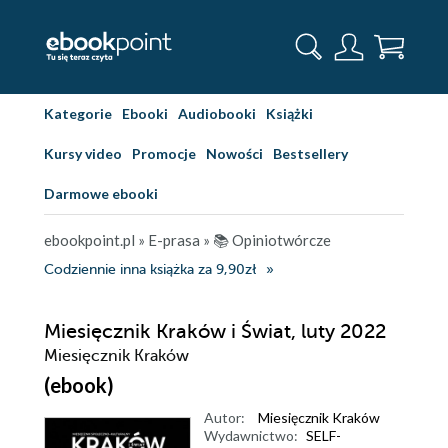
Kategorie
Ebooki
Audiobooki
Książki
Kursy video
Promocje
Nowości
Bestsellery
Darmowe ebooki
ebookpoint.pl
»
E-prasa
»
📚 Opiniotwórcze
Codziennie inna książka za 9,90zł
Miesięcznik Kraków i Świat, luty 2022
Miesięcznik Kraków
(ebook)
Autor:
Miesięcznik Kraków
Wydawnictwo:
SELF-