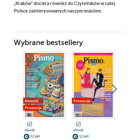
„Kraków” dociera również do Czytelników w całej
Polsce zainteresowanych naszym miastem.
Wybrane bestsellery
Nowość
Promocja
Promocja
Promocja
ebook
ebook
ebook
12 pkt
12 pkt
12 pkt