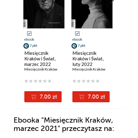
ebook
ebook
ebook
7 pkt
7 pkt
3 pkt
Miesięcznik
Miesięcznik
Miesięcz
Kraków i Świat,
Kraków i Świat,
Kraków,
marzec 2022
luty 2022
2021-st
Miesięcznik Kraków
Miesięcznik Kraków
2022
Miesięczn
7.00 zł
7.00 zł
3
Ebooka
"Miesięcznik Kraków,
marzec 2021"
przeczytasz na: