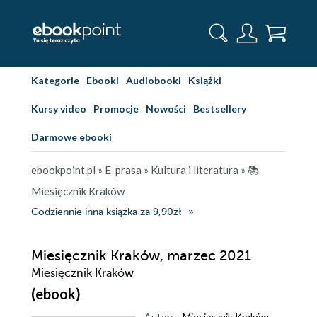
Kategorie
Ebooki
Audiobooki
Książki
Kursy video
Promocje
Nowości
Bestsellery
Darmowe ebooki
ebookpoint.pl
»
E-prasa
»
Kultura i literatura
»
📚
Miesięcznik Kraków
Codziennie inna książka za 9,90zł
Miesięcznik Kraków, marzec 2021
Miesięcznik Kraków
(ebook)
Autor:
Miesięcznik Kraków