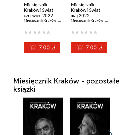
Miesięcznik
Miesięcznik
Miesięcz
Kraków i Świat,
Kraków i Świat,
Kraków i
czerwiec 2022
maj 2022
kwiecie
Miesięcznik Kraków i Świat
Miesięcznik Kraków i Świat
7.00 zł
7.00 zł
7
Miesięcznik Kraków - pozostałe
książki