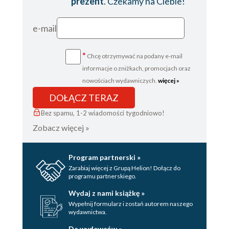
prezent
. Czekamy na Ciebie!
e-mail
*
Chcę otrzymywać na podany e-mail
informacje o zniżkach, promocjach oraz
nowościach wydawniczych.
więcej »
DOŁĄCZ TERAZ
Bez spamu, 1-2 wiadomości tygodniowo!
Zobacz więcej »
Program partnerski »
Zarabiaj więcej z Grupą Helion! Dołącz do
programu partnerskiego.
Wydaj z nami książkę »
Wypełnij formularz i zostań autorem naszego
wydawnictwa.
Da wydawców »