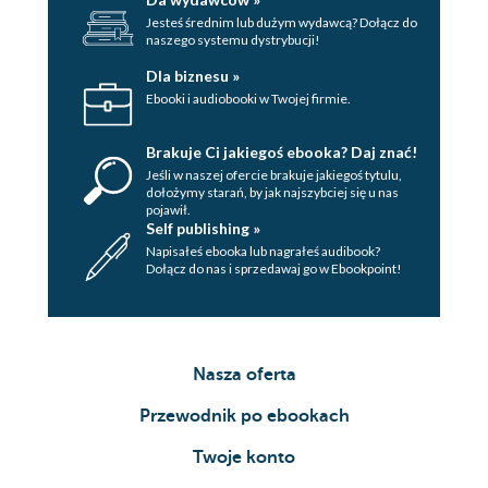
Jesteś średnim lub dużym wydawcą? Dołącz do
naszego systemu dystrybucji!
Dla biznesu »
Ebooki i audiobooki w Twojej firmie.
Brakuje Ci jakiegoś ebooka? Daj znać!
Jeśli w naszej ofercie brakuje jakiegoś tytulu,
dołożymy starań, by jak najszybciej się u nas
pojawił.
Self publishing »
Napisałeś ebooka lub nagrałeś audibook?
Dołącz do nas i sprzedawaj go w Ebookpoint!
Nasza oferta
Przewodnik po ebookach
Twoje konto