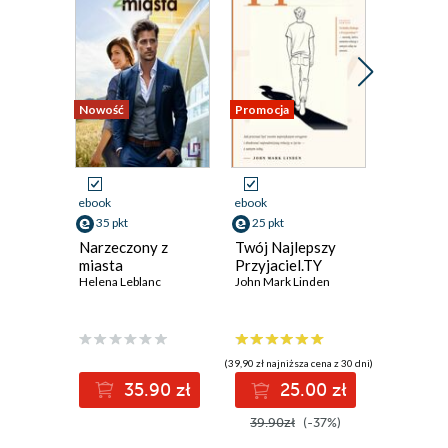
Nowość
Promocja
ebook
ebook
ebook
35 pkt
25 pkt
30 pkt
Narzeczony z
Twój Najlepszy
Lekcja
miasta
Przyjaciel.TY
Magda Ku
Helena Leblanc
John Mark Linden
(39,90 zł najniższa cena z 30 dni)
35.90 zł
25.00 zł
3
39.90zł
(-37%)