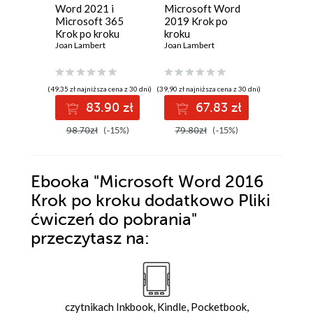
Word 2021 i
Microsoft Word
Microso
Microsoft 365
2019 Krok po
2013 Kr
Krok po kroku
kroku
kroku
Joan Lambert
Joan Lambert
Joyce Cox
(49,35 zł najniższa cena z 30 dni)
(39,90 zł najniższa cena z 30 dni)
(29,40 zł najni
83.90 zł
67.83 zł
4
98.70zł
(-15%)
79.80zł
(-15%)
58.80z
Ebooka
"Microsoft Word 2016
Krok po kroku dodatkowo Pliki
ćwiczeń do pobrania"
przeczytasz na:
czytnikach Inkbook, Kindle, Pocketbook,