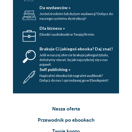
Da wydawców »
Jesteś średnim lub dużym wydawcą? Dołącz do
naszego systemu dystrybucji!
Dla biznesu »
Ebooki i audiobooki w Twojej firmie.
Brakuje Ci jakiegoś ebooka? Daj znać!
Jeśli w naszej ofercie brakuje jakiegoś tytulu,
dołożymy starań, by jak najszybciej się u nas
pojawił.
Self publishing »
Napisałeś ebooka lub nagrałeś audibook?
Dołącz do nas i sprzedawaj go w Ebookpoint!
Nasza oferta
Przewodnik po ebookach
Twoje konto