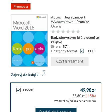
Promocja
Autor:
Joan Lambert
Wydawnictwo:
Promise
Ocena:
Bądź pierwszym, który oceni tę
książkę
Stron:
574
Dostępny format:
PDF
Czytaj fragment
Zajrzyj do książki
49,98 zł
Ebook
58,80 zł
(-15%)
29,40 zł najniższa cena z 30 dni