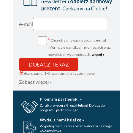
newsletter i
odbierz darmowy
prezent
. Czekamy na Ciebie!
e-mail
*
Chcę otrzymywać na podany e-mail
informacje o zniżkach, promocjach oraz
nowościach wydawniczych.
więcej »
DOŁĄCZ TERAZ
Bez spamu, 1-2 wiadomości tygodniowo!
Zobacz więcej »
Program partnerski »
Zarabiaj więcej z Grupą Helion! Dołącz do
programu partnerskiego.
Wydaj z nami książkę »
Wypełnij formularz i zostań autorem naszego
wydawnictwa.