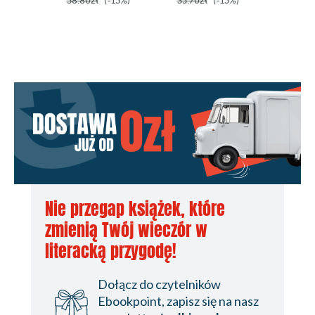
58.80zł
(-15%)
35.70zł
(-15%)
37.89z
Nie przegap książek, które
zmienią Twój wieczór w
literacką przygodę!
Dołącz do czytelników
Ebookpoint, zapisz się na nasz