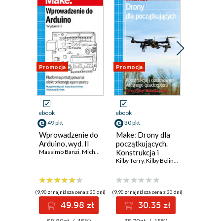
Promocja
Promocja
Promocja
ebook
ebook
ebook
49 pkt
30 pkt
32 pkt
Wprowadzenie do
Make: Drony dla
Ostra ja
Arduino, wyd. II
początkujących.
kulisami
Massimo Banzi
,
Michael Shiloh
Konstrukcja i
Ubera do
dostosowanie
Kilby Terry
,
Kilby Belinda
na świec
Adam Lash
własnego
quadcoptera
(9,90 zł najniższa cena z 30 dni)
(9,90 zł najniższa cena z 30 dni)
(9,90 zł najniż
49.98 zł
30.35 zł
3