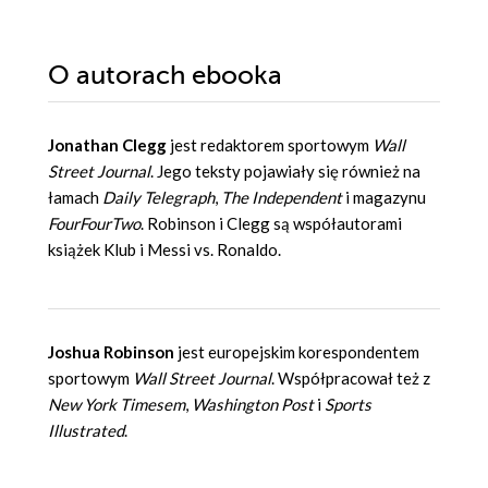
O autorach
ebooka
Jonathan Clegg
jest redaktorem sportowym
Wall
Street Journal
. Jego teksty pojawiały się również na
łamach
Daily Telegraph
,
The Independent
i magazynu
FourFourTwo
. Robinson i Clegg są współautorami
książek Klub i Messi vs. Ronaldo.
Joshua Robinson
jest europejskim korespondentem
sportowym
Wall Street Journal
. Współpracował też z
New York Timesem
,
Washington Post
i
Sports
Illustrated
.