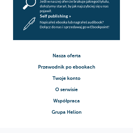
Jeśli w naszej ofercie brakuje jakiegoś tytulu,
dołożymy starań, by jak najszybciej się u nas
pojawił.
Self publishing »
Napisałeś ebooka lub nagrałeś audibook?
Dołącz do nas i sprzedawaj go w Ebookpoint!
Nasza oferta
Przewodnik po ebookach
Twoje konto
O serwisie
Współpraca
Grupa Helion