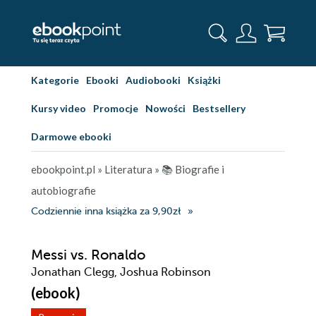
Kategorie
Ebooki
Audiobooki
Książki
Kursy video
Promocje
Nowości
Bestsellery
Darmowe ebooki
ebookpoint.pl
»
Literatura
»
📚 Biografie i
autobiografie
Codziennie inna książka za 9,90zł
Messi vs. Ronaldo
Jonathan Clegg, Joshua Robinson
(ebook)