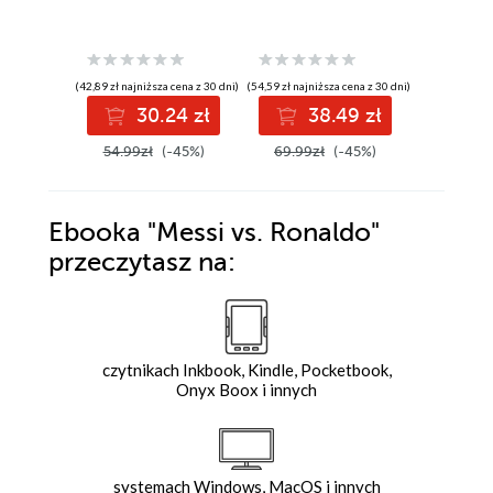
(42,89 zł najniższa cena z 30 dni)
(54,59 zł najniższa cena z 30 dni)
(38,49 zł najni
30.24 zł
38.49 zł
5
54.99zł
(-45%)
69.99zł
(-45%)
69.99z
Ebooka
"Messi vs. Ronaldo"
przeczytasz na:
czytnikach Inkbook, Kindle, Pocketbook,
Onyx Boox i innych
systemach Windows, MacOS i innych