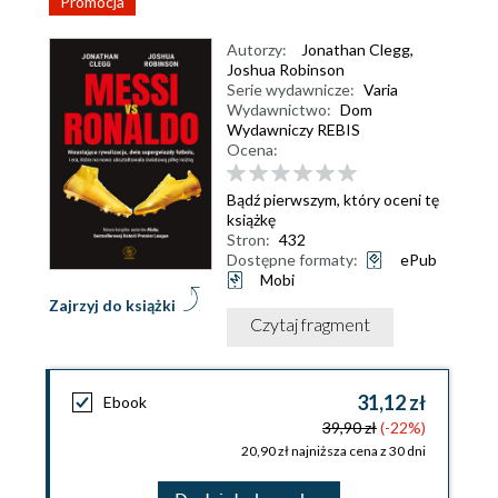
Promocja
Autorzy:
Jonathan Clegg
,
Joshua Robinson
Serie wydawnicze:
Varia
Wydawnictwo:
Dom
Wydawniczy REBIS
Ocena:
Bądź pierwszym, który oceni tę
książkę
Stron:
432
Dostępne formaty:
ePub
Mobi
Zajrzyj do książki
Czytaj fragment
31,12 zł
Ebook
39,90 zł
(-22%)
20,90 zł najniższa cena z 30 dni