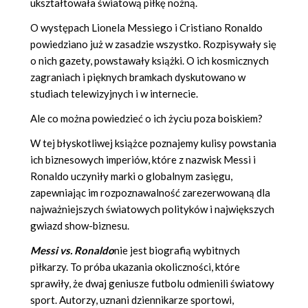
ukształtowała światową piłkę nożną.
O występach Lionela Messiego i Cristiano Ronaldo
powiedziano już w zasadzie wszystko. Rozpisywały się
o nich gazety, powstawały książki. O ich kosmicznych
zagraniach i pięknych bramkach dyskutowano w
studiach telewizyjnych i w internecie.
Ale co można powiedzieć o ich życiu poza boiskiem?
W tej błyskotliwej książce poznajemy kulisy powstania
ich biznesowych imperiów, które z nazwisk Messi i
Ronaldo uczyniły marki o globalnym zasięgu,
zapewniając im rozpoznawalność zarezerwowaną dla
najważniejszych światowych polityków i największych
gwiazd show-biznesu.
Messi vs. Ronaldo
nie jest biografią wybitnych
piłkarzy. To próba ukazania okoliczności, które
sprawiły, że dwaj geniusze futbolu odmienili światowy
sport. Autorzy, uznani dziennikarze sportowi,