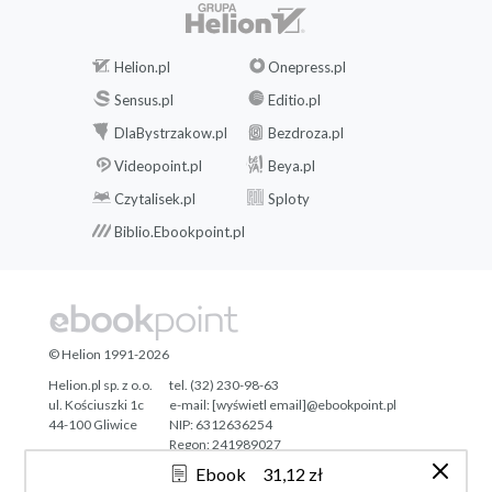
Helion.pl
Onepress.pl
Sensus.pl
Editio.pl
DlaBystrzakow.pl
Bezdroza.pl
Videopoint.pl
Beya.pl
Czytalisek.pl
Sploty
Biblio.Ebookpoint.pl
© Helion 1991-2026
Helion.pl sp. z o.o.
tel. (32) 230-98-63
ul. Kościuszki 1c
e-mail:
[wyświetl email]@ebookpoint.pl
44-100 Gliwice
NIP: 6312636254
Regon: 241989027
Ebook
31,12 zł
Designed with ♥ by
Tonik.pl