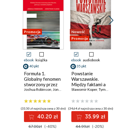
Promocja
Nowość
Nowość
Promocja
Promocja
ebook
książka
ebook
audiobook
ebook
40 pkt
35 pkt
31 pkt
Formuła 1.
Powstanie
Bądź jak 
Globalny fenomen
Warszawskie.
staniesz
stworzony przez
Między faktami a
człowie
łobuzów, geniuszy
Joshua Robinson
,
Jonathan Clegg
legendą
Sławomir Koper
,
Tymoteusz Pawłowski
Dorota Su
i maniaków
prędkości
(33,50 zł najniższa cena z 30 dni)
(34,64 zł najniższa cena z 30 dni)
(30,72 zł najni
40.20 zł
35.99 zł
3
67.00zł
(-40%)
44.99zł
(-20%)
39.90z