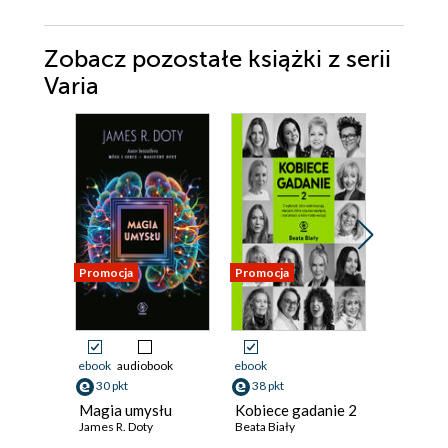
Zobacz pozostałe książki z serii
Varia
Promocja
Promocja
Promocja
ebook
audiobook
ebook
ebook
30 pkt
38 pkt
54 pkt
Magia umysłu
Kobiece gadanie 2
Męskie 
James R. Doty
Beata Biały
Beata Biał