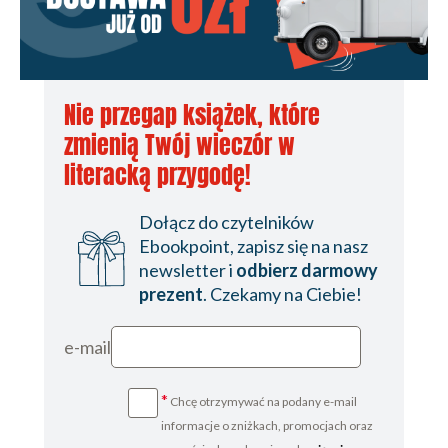
Strona redakcyjna
Nie przegap książek, które
zmienią Twój wieczór w
literacką przygodę!
Dołącz do czytelników
Ebookpoint, zapisz się na nasz
newsletter i
odbierz darmowy
prezent
. Czekamy na Ciebie!
e-mail
*
Chcę otrzymywać na podany e-mail
informacje o zniżkach, promocjach oraz