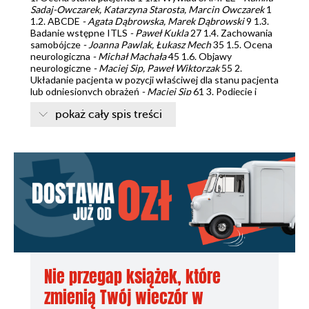
Sadaj-Owczarek, Katarzyna Starosta, Marcin Owczarek
1
1.2. ABCDE
- Agata Dąbrowska, Marek Dąbrowski
9 1.3.
Badanie wstępne ITLS
- Paweł Kukla
27 1.4. Zachowania
samobójcze
- Joanna Pawlak, Łukasz Mech
35 1.5. Ocena
neurologiczna
- Michał Machała
45 1.6. Objawy
neurologiczne
- Maciej Sip, Paweł Wiktorzak
55 2.
Układanie pacjenta w pozycji właściwej dla stanu pacjenta
lub odniesionych obrażeń
- Maciej Sip
61 3. Podjęcie i
prowadzenie podstawowej i zaawansowanej resuscytacji
pokaż cały spis treści
krążeniowo-oddechowej
- Roland Podlewski
75 4.
Bezprzyrządowe udrożnienie dróg oddechowych u
dorosłego
- Sandra Śmigasiewicz
87 5. Przyrządowe
przywracanie i zabezpieczanie drożności dróg
oddechowych 95 5.1. Rurka ustno-gardłowa
- Paweł
Piasecki
95 5.2. Rurka nosowo-gardłowa
- Aleksander
Bień
101 5.3. Przyrządy nadgłośniowe
- Michał Janecki
107 5.4. Konikopunkcja
- Roland Podlewski, Zbigniew
Żaba, Witold Jurczyk
121 6. Odsysanie górnych dróg
oddechowych, dróg oddechowych, gardła i dolnych dróg
oddechowych
- Waldemar Machała
129 7. Tlenoterapia
-
Jacek Wawrzynek, Tomasz Zaborowski, Paweł Kowalski,
Jan Pischka
135 8. Wykonanie intubacji dotchawiczej i
prowadzenie wentylacji w nagłym zatrzymaniu krążenia
-
Nie przegap książek, które
Zbigniew Żaba
149 9. Wykonanie intubacji dotchawiczej z
zmienią Twój wieczór w
użyciem środków zwiotczających
- Marcin Rybakowski,
Zbigniew Żaba, Paweł Panieński, Witold Jurczyk
159 10.