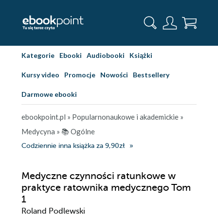
Kategorie
Ebooki
Audiobooki
Książki
Kursy video
Promocje
Nowości
Bestsellery
Darmowe ebooki
ebookpoint.pl
»
Popularnonaukowe i akademickie
»
Medycyna
»
📚 Ogólne
Codziennie inna książka za 9,90zł
Medyczne czynności ratunkowe w
praktyce ratownika medycznego Tom
1
Roland Podlewski