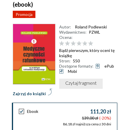
(ebook)
Promocja
Autor:
Roland Podlewski
Wydawnictwo:
PZWL
Ocena:
Bądź pierwszym, który oceni tę
książkę
Stron:
550
Dostępne formaty:
ePub
Mobi
Czytaj fragment
Zajrzyj do książki
111,20 zł
Ebook
139,00 zł
(-20%)
86,18 zł najniższa cena z 30 dni