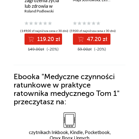
zagrożenia życia
kobiet. 
lub zdrowia w
nawyki, 
praktyce
Roland Podlewski
efekty
Łukasz So
ratownika
medycznego. Tom
2
(149,00 zł najniższa cena z 30 dni)
(59,00 zł najniższa cena z 30 dni)
(33,88 zł najni
119.20 zł
47.20 zł
3
149.00zł
(-20%)
59.00zł
(-20%)
44.00z
Ebooka
"Medyczne czynności
ratunkowe w praktyce
ratownika medycznego Tom 1"
przeczytasz na:
czytnikach Inkbook, Kindle, Pocketbook,
Onyx Boox i innych