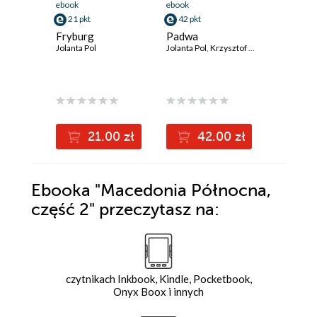
ebook
ebook
ebook
21 pkt
42 pkt
21 pkt
Fryburg
Padwa
Schwyz
Jolanta Pol
Jolanta Pol
,
Krzysztof Pol
Jolanta Pol
21.00 zł
42.00 zł
2
Ebooka
"Macedonia Północna,
część 2"
przeczytasz na:
czytnikach Inkbook, Kindle, Pocketbook,
Onyx Boox i innych