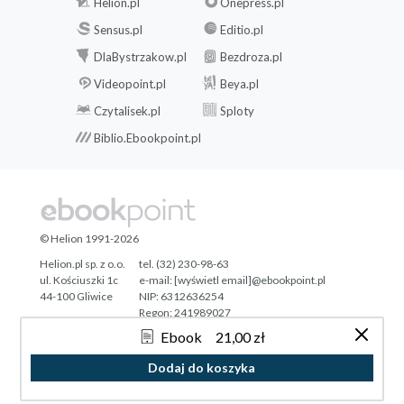
Helion.pl
Onepress.pl
Sensus.pl
Editio.pl
DlaBystrzakow.pl
Bezdroza.pl
Videopoint.pl
Beya.pl
Czytalisek.pl
Sploty
Biblio.Ebookpoint.pl
© Helion 1991-2026
Helion.pl sp. z o.o.
tel. (32) 230-98-63
ul. Kościuszki 1c
e-mail:
[wyświetl email]@ebookpoint.pl
44-100 Gliwice
NIP: 6312636254
Regon: 241989027
Ebook
21,00 zł
Designed with ♥ by
Tonik.pl
Dodaj do koszyka
Pełna wersja strony »