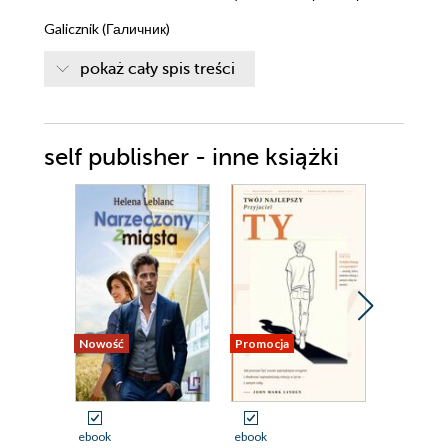
Galicznik (Галичник)
Bigorski klasztor św. Jana Chrzciciela (Бигорски манастир
pokaż cały spis treści
Св. Јован Крстител)
Korab (Кораб)
self publisher - inne książki
Kiczewo (Кичево)
Gostiwar (Гостивар)
Tetowo (Тетово)
Leszok (Лешок)
Nowość
Promocja
ebook
ebook
ebook