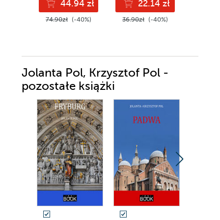
44.94 zł
22.14 zł
2
74.90zł
(-40%)
36.90zł
(-40%)
42.90z
Jolanta Pol, Krzysztof Pol -
pozostałe książki