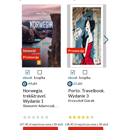
Nowość
Promocja
Promocja
Promocja
ebook
książka
ebook
książka
ebook
ksi
44 pkt
22 pkt
25 pkt
Norwegia.
Porto. Travelbook.
Azory. T
trek&travel.
Wydanie 3
Wydanie
Wydanie 1
Krzysztof Gierak
Maciej H
Sławomir Adamczak
,
Olgierd Adamczak
(37,45 zł najniższa cena z 30 dni)
(18,45 zł najniższa cena z 30 dni)
(21,45 zł najni