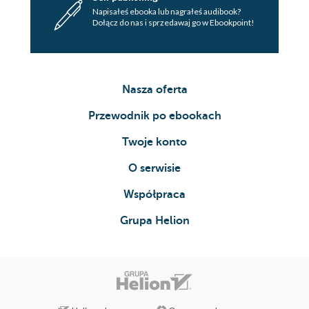
Napisałeś ebooka lub nagrałeś audibook?
Dołącz do nas i sprzedawaj go w Ebookpoint!
Nasza oferta
Przewodnik po ebookach
Twoje konto
O serwisie
Współpraca
Grupa Helion