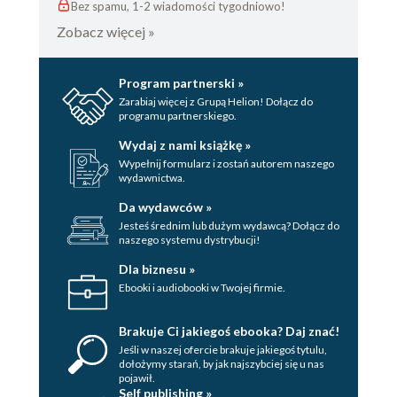
Bez spamu, 1-2 wiadomości tygodniowo!
Zobacz więcej »
Program partnerski »
Zarabiaj więcej z Grupą Helion! Dołącz do
programu partnerskiego.
Wydaj z nami książkę »
Wypełnij formularz i zostań autorem naszego
wydawnictwa.
Da wydawców »
Jesteś średnim lub dużym wydawcą? Dołącz do
naszego systemu dystrybucji!
Dla biznesu »
Ebooki i audiobooki w Twojej firmie.
Brakuje Ci jakiegoś ebooka? Daj znać!
Jeśli w naszej ofercie brakuje jakiegoś tytulu,
dołożymy starań, by jak najszybciej się u nas
pojawił.
Self publishing »