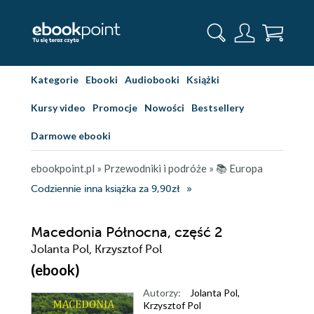
Kategorie
Ebooki
Audiobooki
Książki
Kursy video
Promocje
Nowości
Bestsellery
Darmowe ebooki
ebookpoint.pl
»
Przewodniki i podróże
»
📚 Europa
Codziennie inna książka za 9,90zł
Macedonia Północna, część 2
Jolanta Pol, Krzysztof Pol
(ebook)
Autorzy:
Jolanta Pol
,
Krzysztof Pol