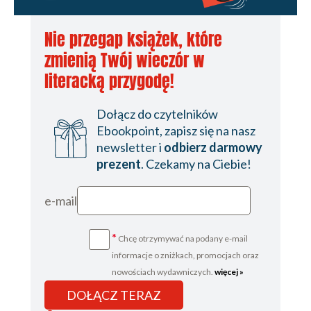
Nie przegap książek, które
zmienią Twój wieczór w
literacką przygodę!
Dołącz do czytelników
Ebookpoint, zapisz się na nasz
newsletter i
odbierz darmowy
prezent
. Czekamy na Ciebie!
e-mail
*
Chcę otrzymywać na podany e-mail
informacje o zniżkach, promocjach oraz
nowościach wydawniczych.
więcej »
DOŁĄCZ TERAZ