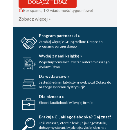
DOŁĄCZ TERAZ
Bez spamu, 1-2 wiadomości tygodniowo!
Zobacz więcej »
Program partnerski »
Zarabiaj więcej z Grupą Helion! Dołącz do
programu partnerskiego.
Wydaj z nami książkę »
Wypełnij formularz i zostań autorem naszego
wydawnictwa.
Da wydawców »
Jesteś średnim lub dużym wydawcą? Dołącz do
naszego systemu dystrybucji!
Dla biznesu »
Ebooki i audiobooki w Twojej firmie.
Brakuje Ci jakiegoś ebooka? Daj znać!
Jeśli w naszej ofercie brakuje jakiegoś tytulu,
dołożymy starań, by jak najszybciej się u nas