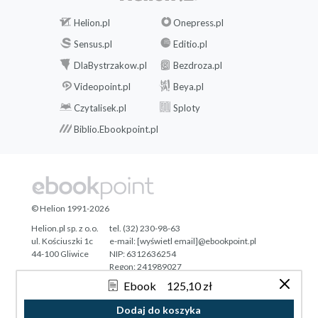
Helion.pl
Onepress.pl
Sensus.pl
Editio.pl
DlaBystrzakow.pl
Bezdroza.pl
Videopoint.pl
Beya.pl
Czytalisek.pl
Sploty
Biblio.Ebookpoint.pl
© Helion 1991-2026
Helion.pl sp. z o.o.
tel. (32) 230-98-63
ul. Kościuszki 1c
e-mail:
[wyświetl email]@ebookpoint.pl
44-100 Gliwice
NIP: 6312636254
Regon: 241989027
Ebook
125,10 zł
Designed with ♥ by
Tonik.pl
Dodaj do koszyka