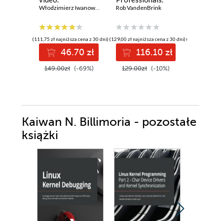
Bezpieczeństwo i
Włodzimierz Iwanowski
Strengthen your
Rob VandenBrink
Fundame
Steve Mile
prywatność
networking and
Build pra
danych, sieci i
security efforts
skills an
urządzeń
with Linux -
confiden
(111,75 zł najniższa cena z 30 dni)
(129,00 zł najniższa cena z 30 dni)
(100,08 zł najni
Second Edition
prepare 
46.70 zł
116.10 zł
12
Microso
certific
149.00zł
(-69%)
129.00zł
(-10%)
139.00z
Kaiwan N. Billimoria - pozostałe
książki