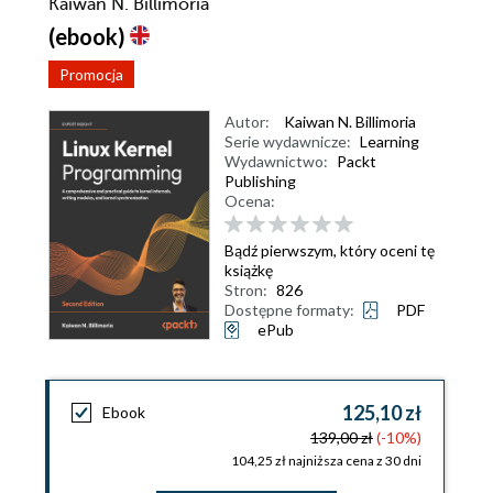
Kaiwan N. Billimoria
(ebook)
Promocja
Autor:
Kaiwan N. Billimoria
Serie wydawnicze:
Learning
Wydawnictwo:
Packt
Publishing
Ocena:
Bądź pierwszym, który oceni tę
książkę
Stron:
826
Dostępne formaty:
PDF
ePub
125,10 zł
Ebook
139,00 zł
(-10%)
104,25 zł najniższa cena z 30 dni