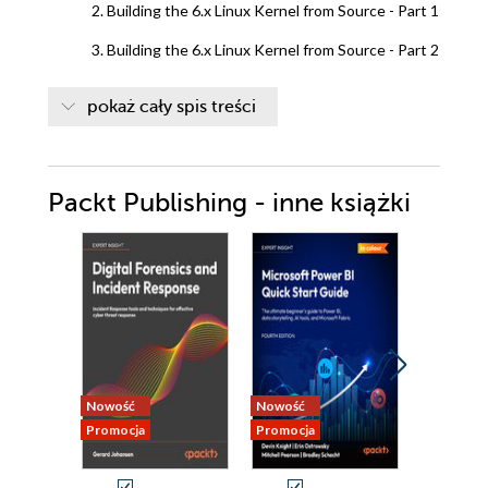
2. Building the 6.x Linux Kernel from Source - Part 1
3. Building the 6.x Linux Kernel from Source - Part 2
4. Writing Your First Kernel Module - Part 1
pokaż cały spis treści
5. Writing Your First Kernel Module - Part 2
6. Kernel Internals Essentials - Processes and
Packt Publishing - inne książki
Threads
7. Memory Management Internals - Essentials
8. Kernel Memory Allocation for Module Authors -
Part 1
9. Kernel Memory Allocation for Module Authors -
Part 2
Nowość
Nowość
Nowość
Promocja
Promocja
Promocja
10. The CPU Scheduler - Part 1
11. The CPU Scheduler - Part 2