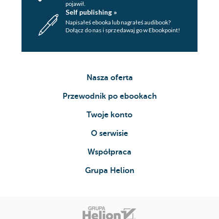
pojawił.
Self publishing »
Napisałeś ebooka lub nagrałeś audibook?
Dołącz do nas i sprzedawaj go w Ebookpoint!
Nasza oferta
Przewodnik po ebookach
Twoje konto
O serwisie
Współpraca
Grupa Helion