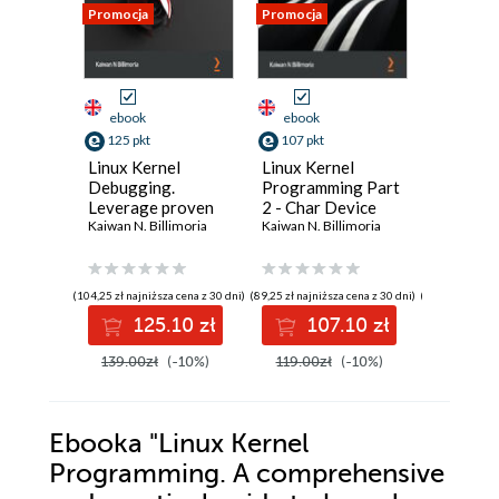
Promocja
Promocja
Promocja
ebook
ebook
ebook
125 pkt
107 pkt
143 pkt
Linux Kernel
Linux Kernel
Linux Ke
Debugging.
Programming Part
Program
Leverage proven
2 - Char Device
compreh
tools and
Kaiwan N. Billimoria
Drivers and Kernel
Kaiwan N. Billimoria
guide to
Kaiwan N. 
advanced
Synchronization.
internals
techniques to
Create user-kernel
kernel m
effectively debug
interfaces, work
and kern
(104,25 zł najniższa cena z 30 dni)
(89,25 zł najniższa cena z 30 dni)
(119,25 zł najni
Linux kernels and
with peripheral
synchro
125.10 zł
107.10 zł
14
kernel modules
I/O, and handle
hardware
139.00zł
(-10%)
119.00zł
(-10%)
159.00z
interrupts
Ebooka
"Linux Kernel
Programming. A comprehensive