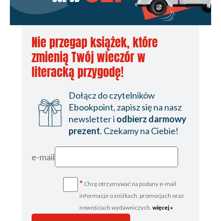
Nie przegap książek, które
zmienią Twój wieczór w
literacką przygodę!
Dołącz do czytelników
Ebookpoint, zapisz się na nasz
newsletter i
odbierz darmowy
prezent
. Czekamy na Ciebie!
e-mail
*
Chcę otrzymywać na podany e-mail
informacje o zniżkach, promocjach oraz
nowościach wydawniczych.
więcej »