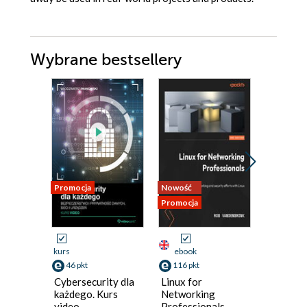
Wybrane bestsellery
Promocja
Nowość
Nowość
Promocja
Promocja
kurs
ebook
ebook
46 pkt
116 pkt
125 pkt
Cybersecurity dla
Linux for
Microso
każdego. Kurs
Networking
Copilot 
video.
Professionals.
Administ