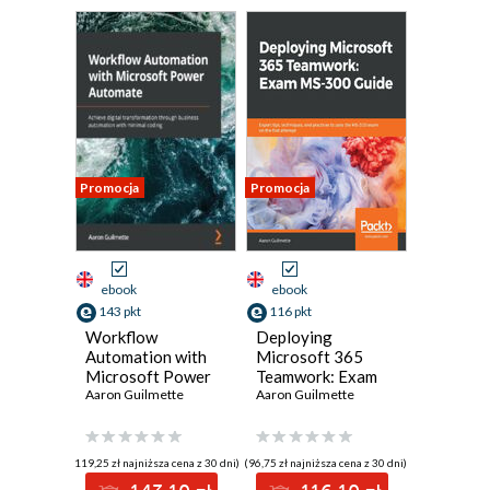
Promocja
Promocja
ebook
ebook
143 pkt
116 pkt
Workflow
Deploying
Automation with
Microsoft 365
Microsoft Power
Teamwork: Exam
Automate. Achieve
Aaron Guilmette
MS-300 Guide.
Aaron Guilmette
digital
Expert tips,
transformation
techniques, and
through business
practices to pass
(119,25 zł najniższa cena z 30 dni)
(96,75 zł najniższa cena z 30 dni)
automation with
the MS-300 exam