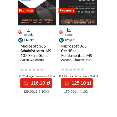
Promocja
Promocja
ebook
ebook
116 pkt
125 pkt
Microsoft 365
Microsoft 365
Administrator MS-
Certified
102 Exam Guide.
Fundamentals MS-
Master the
Aaron Guilmette
900 Exam Guide.
Aaron Guilmette
,
Yura Lee
,
Marcos Zan
Microsoft 365
Gain the
Identity and
knowledge and
Security Platform
problem-solving
(96,75 zł najniższa cena z 30 dni)
(104,25 zł najniższa cena z 30 dni)
and confidently
skills needed to
116.10 zł
125.10 zł
pass the MS-102
pass the MS-900
exam
exam on your first
129.00zł
(-10%)
139.00zł
(-10%)
attempt - Third
Edition