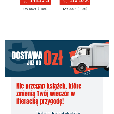
143.10 zł
116.10 zł
minimal coding
on the first
attempt
159.00zł
(-10%)
129.00zł
(-10%)
Nie przegap książek, które
zmienią Twój wieczór w
literacką przygodę!
Dołącz do czytelników