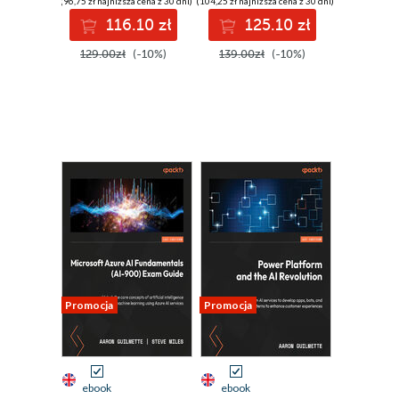
(96,75 zł najniższa cena z 30 dni)
(104,25 zł najniższa cena z 30 dni)
using low-code
using exam-
116.10 zł
125.10 zł
automation - Third
focused resources
Edition
- Second Edition
129.00zł
(-10%)
139.00zł
(-10%)
Promocja
Promocja
ebook
ebook