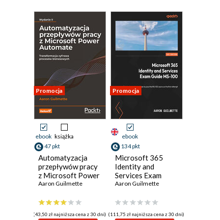
Promocja
Promocja
ebook
książka
ebook
47 pkt
134 pkt
Automatyzacja
Microsoft 365
przepływów pracy
Identity and
z Microsoft Power
Services Exam
Automate.
Aaron Guilmette
Guide MS-100.
Aaron Guilmette
Transformacja
Expert tips and
cyfrowa procesów
techniques to pass
biznesowych.
the MS-100 exam
(43,50 zł najniższa cena z 30 dni)
(111,75 zł najniższa cena z 30 dni)
Wydanie II
on the first