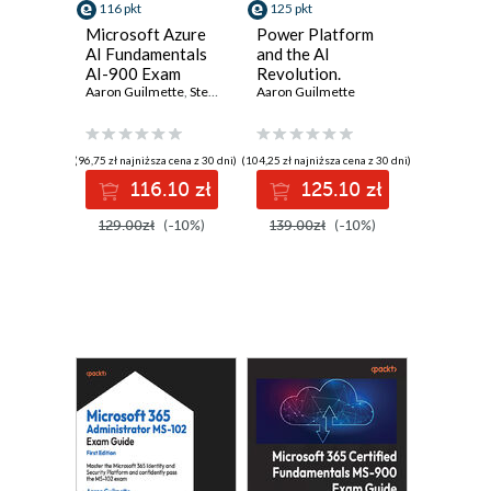
116 pkt
125 pkt
Microsoft Azure
Power Platform
AI Fundamentals
and the AI
AI-900 Exam
Revolution.
Guide. Gain
Aaron Guilmette
,
Steve Miles
Explore modern AI
Aaron Guilmette
,
Peter De Tender
proficiency in
services to
Azure AI and
develop apps, bots,
machine learning
and automation
(96,75 zł najniższa cena z 30 dni)
(104,25 zł najniższa cena z 30 dni)
concepts and
patterns to
116.10 zł
125.10 zł
services to excel in
enhance customer
the AI-900 exam
experiences
129.00zł
(-10%)
139.00zł
(-10%)