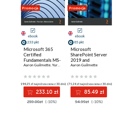
Promocja
Promocja
ebook
ebook
233 pkt
85 pkt
Microsoft 365
Microsoft
Certified
SharePoint Server
Fundamentals MS-
2019 and
900 Exam Guide.
Aaron Guilmette
,
Yura Lee
,
Marcos Zanre
SharePoint Hybrid
Aaron Guilmette
Understand the
Administration.
Microsoft 365
Deploy, configure,
platform from
and manage
(194,25 zł najniższa cena z 30 dni)
(71,24 zł najniższa cena z 30 dni)
concept to
SharePoint on-
233.10 zł
85.49 zł
execution and pass
premises and
the MS-900 exam
hybrid scenarios
259.00zł
(-10%)
94.99zł
(-10%)
with confidence -
Second Edition