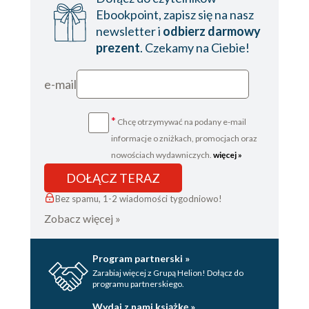
Ebookpoint, zapisz się na nasz
newsletter i
odbierz darmowy
prezent
. Czekamy na Ciebie!
e-mail
*
Chcę otrzymywać na podany e-mail
informacje o zniżkach, promocjach oraz
nowościach wydawniczych.
więcej »
DOŁĄCZ TERAZ
Bez spamu, 1-2 wiadomości tygodniowo!
Zobacz więcej »
Program partnerski »
Zarabiaj więcej z Grupą Helion! Dołącz do
programu partnerskiego.
Wydaj z nami książkę »