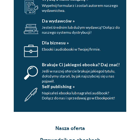
Wypełnij formularz i zostań autorem naszego
wydawnictwa.
Da wydawców »
Jesteś średnim lub dużym wydawcą? Dołącz do
naszego systemu dystrybucji!
Dla biznesu »
Ebooki i audiobooki w Twojej firmie.
Brakuje Ci jakiegoś ebooka? Daj znać!
Jeśli w naszej ofercie brakuje jakiegoś tytulu,
dołożymy starań, by jak najszybciej się u nas
pojawił.
Self publishing »
Napisałeś ebooka lub nagrałeś audibook?
Dołącz do nas i sprzedawaj go w Ebookpoint!
Nasza oferta