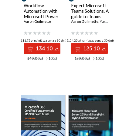
Workflow
Expert Microsoft
Automation with
Teams Solutions. A
Microsoft Power
guide to Teams
Automate. Use
Aaron Guilmette
architecture and
Aaron Guilmette
,
Yura Lee
,
Grant Oliasa
business process
integration for
automation to
advanced end
achieve digital
users and
(111,75 zł najniższa cena z 30 dni)
(104,25 zł najniższa cena z 30 dni)
transformation
administrators
134.10 zł
125.10 zł
with minimal code -
Second Edition
149.00zł
(-10%)
139.00zł
(-10%)