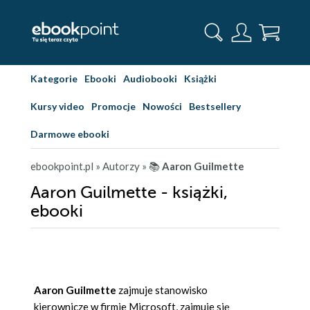
Kategorie
Ebooki
Audiobooki
Książki
Kursy video
Promocje
Nowości
Bestsellery
Darmowe ebooki
ebookpoint.pl
» Autorzy
» 📚
Aaron Guilmette
Aaron Guilmette - książki,
ebooki
Aaron Guilmette
zajmuje stanowisko
kierownicze w firmie Microsoft, zajmuje się