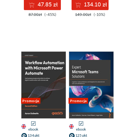
47.85 zł
134.10 zł
attempt
87.00zł
(-45%)
149.00zł
(-10%)
Promocja
Promocja
ebook
ebook
134 pkt
125 pkt