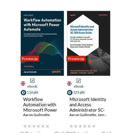
Promocja
Promocja
ebook
ebook
116 pkt
125 pkt
Workflow
Microsoft Identity
Automation with
and Access
Microsoft Power
Administrator SC-
Automate. Design
Aaron Guilmette
300 Exam Guide.
Aaron Guilmette
,
James Hardiman
,
Dou
and scale AI-
Pass the SC-300
powered cloud and
exam with
desktop workflows
confidence by