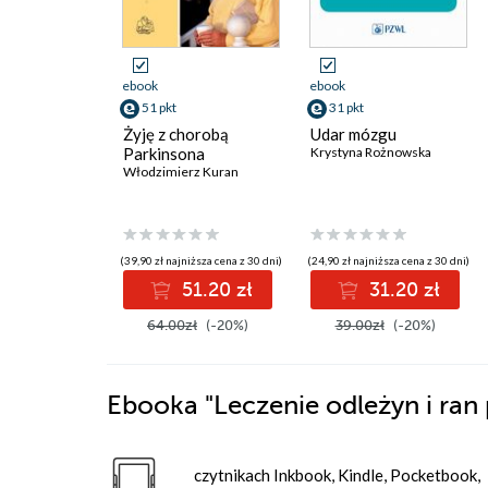
ebook
ebook
51 pkt
31 pkt
Żyję z chorobą
Udar mózgu
Parkinsona
Krystyna Rożnowska
Włodzimierz Kuran
(39,90 zł najniższa cena z 30 dni)
(24,90 zł najniższa cena z 30 dni)
51.20 zł
31.20 zł
64.00zł
(-20%)
39.00zł
(-20%)
Ebooka
"Leczenie odleżyn i ran
czytnikach Inkbook, Kindle, Pocketbook,