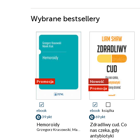
Wybrane bestsellery
Promocja
Nowość
Promocja
ebook
ebook
książka
39 pkt
69 pkt
Hemoroidy
Zdradliwy cud. Co
Grzegorz Krasowski
,
Marek Kruk
nas czeka, gdy
antybiotyki