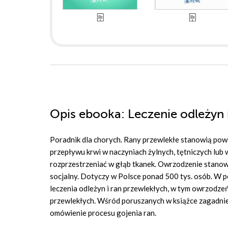
Opis
ebooka
: Leczenie odleżyn
Poradnik dla chorych. Rany przewlekłe stanowią pow
przepływu krwi w naczyniach żylnych, tętniczych lub 
rozprzestrzeniać w głąb tkanek. Owrzodzenie stanowi 
socjalny. Dotyczy w Polsce ponad 500 tys. osób. W po
leczenia odleżyn i ran przewlekłych, w tym owrzodze
przewlekłych. Wśród poruszanych w książce zagadnień
omówienie procesu gojenia ran.