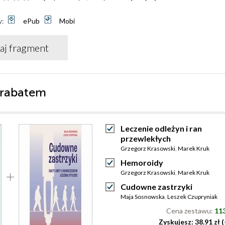
y:
ePub
Mobi
aj fragment
 rabatem
Leczenie odleżyn i ran
przewlekłych
Grzegorz Krasowski
,
Marek Kruk
Hemoroidy
Grzegorz Krasowski
,
Marek Kruk
Cudowne zastrzyki
Maja Sosnowska
,
Leszek Czupryniak
Cena zestawu:
113
Zyskujesz: 38.91 zł 