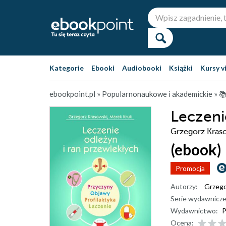
Kategorie
Ebooki
Audiobooki
Książki
Kursy v
ebookpoint.pl
»
Popularnonaukowe i akademickie
»

Leczeni
Grzegorz Kras
(ebook)
Promocja
Autorzy:
Grzego
Serie wydawnicze
Wydawnictwo:
Ocena: