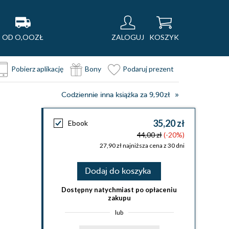
OD O,OOZŁ
ZALOGUJ
KOSZYK
Pobierz aplikację
Bony
Podaruj prezent
Codziennie inna książka za 9,90zł
35,20 zł
Ebook
44,00 zł
(-20%)
27,90 zł najniższa cena z 30 dni
Dodaj do koszyka
Dostępny natychmiast po opłaceniu
zakupu
lub