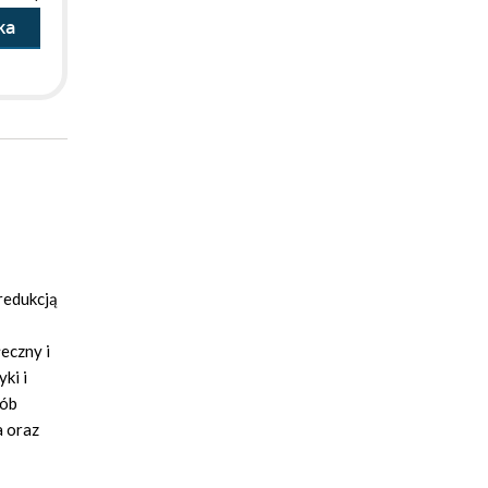
ka
redukcją
eczny i
ki i
rób
a oraz