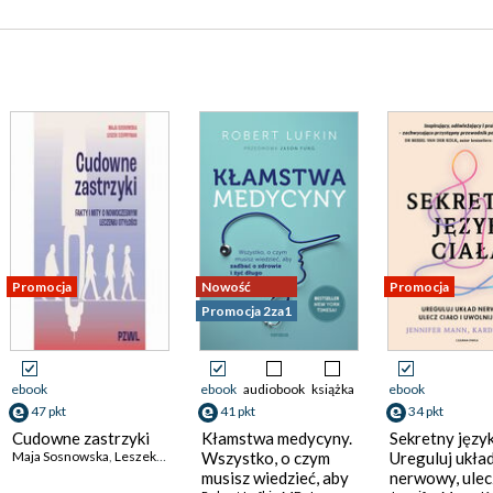
Promocja
Nowość
Promocja
Promocja 2za1
ebook
ebook
audiobook
książka
ebook
47 pkt
41 pkt
34 pkt
Cudowne zastrzyki
Kłamstwa medycyny.
Sekretny język
Maja Sosnowska
,
Leszek Czupryniak
Wszystko, o czym
Ureguluj ukła
musisz wiedzieć, aby
nerwowy, ulec