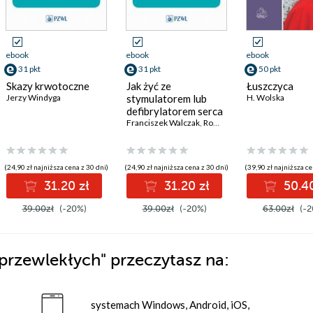
ebook
ebook
ebook
31 pkt
31 pkt
50 pkt
Skazy krwotoczne
Jak żyć ze
Łuszczyca
Jerzy Windyga
stymulatorem lub
H. Wolska
defibrylatorem serca
Franciszek Walczak
,
Roman Kępski
(24,90 zł najniższa cena z 30 dni)
(24,90 zł najniższa cena z 30 dni)
(39,90 zł najniższa ce
31.20 zł
31.20 zł
50.40
39.00zł
(-20%)
39.00zł
(-20%)
63.00zł
(-2
 przewlekłych"
przeczytasz na:
systemach Windows, Android, iOS,