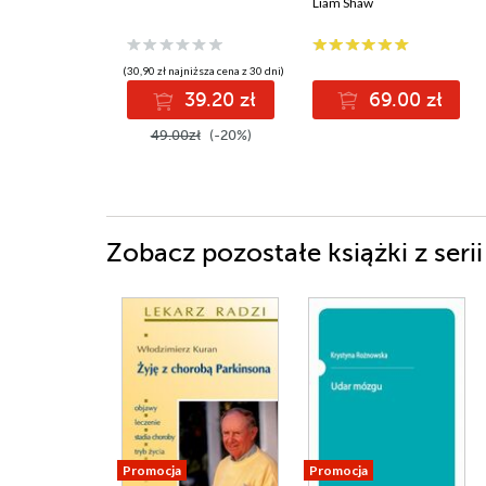
przestaną działać
Liam Shaw
(30,90 zł najniższa cena z 30 dni)
39.20 zł
69.00 zł
49.00zł
(-20%)
Zobacz pozostałe książki z serii
Promocja
Promocja