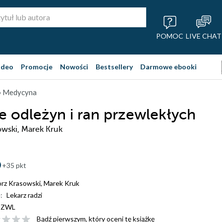
POMOC
LIVE CHAT
ideo
Promocje
Nowości
Bestsellery
Darmowe ebooki
 Medycyna
e odleżyn i ran przewlekłych
owski, Marek Kruk
+35 pkt
rz Krasowski
,
Marek Kruk
:
Lekarz radzi
PZWL
Bądź pierwszym, który oceni tę książkę