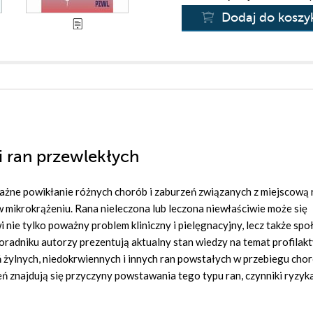
Dodaj do koszy
 i ran przewlekłych
ażne powikłanie różnych chorób i zaburzeń związanych z miejscową 
w mikrokrążeniu. Rana nieleczona lub leczona niewłaściwie może się
nie tylko poważny problem kliniczny i pielęgnacyjny, lecz także społ
radniku autorzy prezentują aktualny stan wiedzy na temat profilakty
ń żylnych, niedokrwiennych i innych ran powstałych w przebiegu cho
 znajdują się przyczyny powstawania tego typu ran, czynniki ryzyk