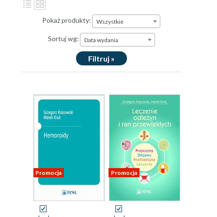
Pokaż produkty:
Wszystkie
Sortuj wg:
Data wydania
Filtruj »
Promocja
Promocja