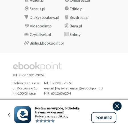
Helion.pl
Onepress.pl
Sensus.pl
Editio.pl
DlaBystrzakow.pl
Bezdroza.pl
Videopoint.pl
Beya.pl
Czytalisek.pl
Sploty
Biblio.Ebookpoint.pl
© Helion 1991-2026
Helion.pl sp. z o.o.
tel. (32) 230-98-63
ul. Kościuszki 1c
e-mail:
[wyświetl email]@ebookpoint.pl
44-100 Gliwice
NIP: 6312636254
Regon: 241989027
Designed with ♥ by
Tonik.pl
Pełna wersja strony »