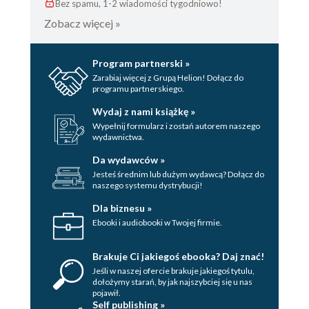
Bez spamu, 1-2 wiadomości tygodniowo!
Zobacz więcej »
Program partnerski »
Zarabiaj więcej z Grupą Helion! Dołącz do
programu partnerskiego.
Wydaj z nami książkę »
Wypełnij formularz i zostań autorem naszego
wydawnictwa.
Da wydawców »
Jesteś średnim lub dużym wydawcą? Dołącz do
naszego systemu dystrybucji!
Dla biznesu »
Ebooki i audiobooki w Twojej firmie.
Brakuje Ci jakiegoś ebooka? Daj znać!
Jeśli w naszej ofercie brakuje jakiegoś tytulu,
dołożymy starań, by jak najszybciej się u nas
pojawił.
Self publishing »