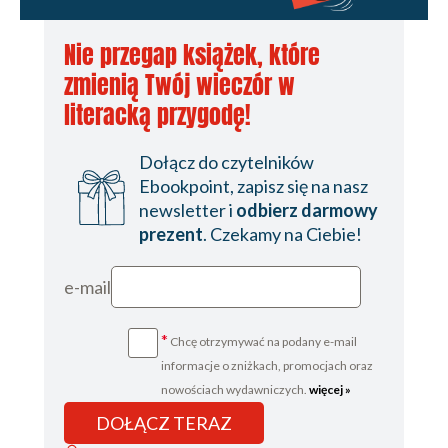
Nie przegap książek, które
zmienią Twój wieczór w
literacką przygodę!
Dołącz do czytelników
Ebookpoint, zapisz się na nasz
newsletter i
odbierz darmowy
prezent
. Czekamy na Ciebie!
e-mail
*
Chcę otrzymywać na podany e-mail
informacje o zniżkach, promocjach oraz
nowościach wydawniczych.
więcej »
DOŁĄCZ TERAZ