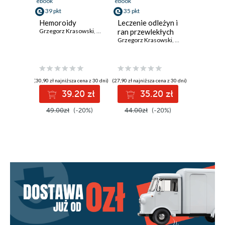
ebook
ebook
39 pkt
35 pkt
Hemoroidy
Leczenie odleżyn i
Grzegorz Krasowski
,
Marek Kruk
ran przewlekłych
Grzegorz Krasowski
,
Marek Kruk
(30,90 zł najniższa cena z 30 dni)
(27,90 zł najniższa cena z 30 dni)
39.20 zł
35.20 zł
49.00zł
(-20%)
44.00zł
(-20%)