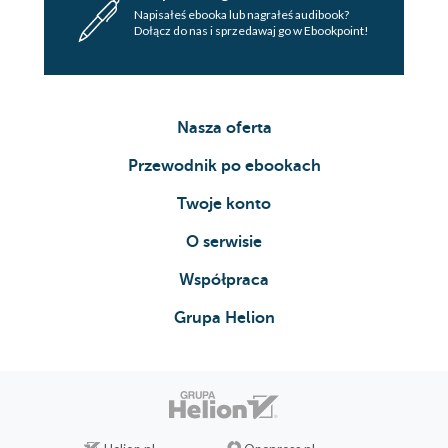
Napisałeś ebooka lub nagrałeś audibook?
Dołącz do nas i sprzedawaj go w Ebookpoint!
Nasza oferta
Przewodnik po ebookach
Twoje konto
O serwisie
Współpraca
Grupa Helion