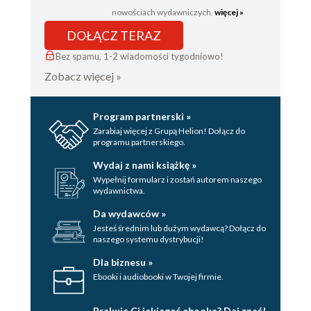
nowościach wydawniczych.
więcej »
Gorgony
Ketosy
DOŁĄCZ TERAZ
Smok kadmejski
Bez spamu, 1-2 wiadomości tygodniowo!
Kadmos i Harmonia
Zobacz więcej »
Hydra lernejska
Wąż lidyjski
Charybda
Program partnerski »
Zarabiaj więcej z Grupą Helion! Dołącz do
Chimera
programu partnerskiego.
Smok kolchidzki
Wydaj z nami książkę »
Smok beocki
Wypełnij formularz i zostań autorem naszego
Sozipolis
wydawnictwa.
Amfisbena
Da wydawców »
Bazyliszek
Jesteś średnim lub dużym wydawcą? Dołącz do
Eskulap
naszego systemu dystrybucji!
Wąż z Bagradas
Dla biznesu »
Odontyrannus
Ebooki i audiobooki w Twojej firmie.
Smok z Sextum Calendarum
CZĘŚĆ V. <i>Smoki i wężowe potwory tradycji
Brakuje Ci jakiegoś ebooka? Daj znać!