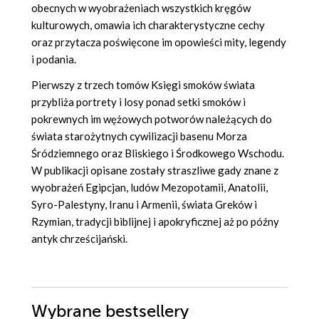
obecnych w wyobrażeniach wszystkich kręgów
kulturowych, omawia ich charakterystyczne cechy
oraz przytacza poświęcone im opowieści mity, legendy
i podania.
Pierwszy z trzech tomów Księgi smoków świata
przybliża portrety i losy ponad setki smoków i
pokrewnych im wężowych potworów należących do
świata starożytnych cywilizacji basenu Morza
Śródziemnego oraz Bliskiego i Środkowego Wschodu.
W publikacji opisane zostały straszliwe gady znane z
wyobrażeń Egipcjan, ludów Mezopotamii, Anatolii,
Syro-Palestyny, Iranu i Armenii, świata Greków i
Rzymian, tradycji biblijnej i apokryficznej aż po późny
antyk chrześcijański.
Wybrane bestsellery