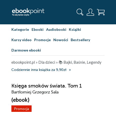
Kategorie
Ebooki
Audiobooki
Książki
Kursy video
Promocje
Nowości
Bestsellery
Darmowe ebooki
ebookpoint.pl
»
Dla dzieci
»
📚 Bajki, Baśnie, Legendy
Codziennie inna książka za 9,90zł
Księga smoków świata. Tom 1
Bartłomiej Grzegorz Sala
(ebook)
Promocja