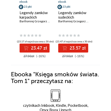
audiobook
ebook
ebook
26 pkt
23 pkt
23 pkt
W upior
Legendy zamków
Legendy zamków
laborato
karpackich
sudeckich
Homunku
Bartłomiej Grzegorz Sala
Bartłomiej Grzegorz Sala
golem, 
Frankens
Hyde i in
(23,90 zł najni
(23,17 zł najniższa cena z 30 dni)
(23,47 zł najniższa cena z 30 dni)
2
23.47 zł
23.57 zł
32.95z
27.90zł
(-16%)
27.90zł
(-16%)
Ebooka
"Księga smoków świata.
Tom 1"
przeczytasz na:
czytnikach Inkbook, Kindle, Pocketbook,
Onyx Boox i innych