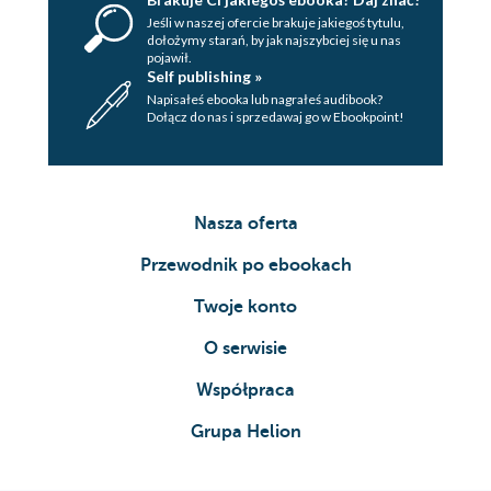
Jeśli w naszej ofercie brakuje jakiegoś tytulu,
żydowskiej, wczesnochrześcijańskiej
dołożymy starań, by jak najszybciej się u nas
pojawił.
i późnoantycznej</i>
Self publishing »
Serafy
Napisałeś ebooka lub nagrałeś audibook?
Dołącz do nas i sprzedawaj go w Ebookpoint!
Lewiatan
Rahab
Wąż z Edenu
Węże Aarona
Nasza oferta
Smok babiloński
Smoki judzkie
Przewodnik po ebookach
Smok betlejemski
Twoje konto
Wielki wąż z Grecji
Wąż egipski
O serwisie
Czarny wąż
Smoki Arfeksara i Zaroesa
Współpraca
Ognisty smok
Grupa Helion
Smok scytyjski
Czarny smok