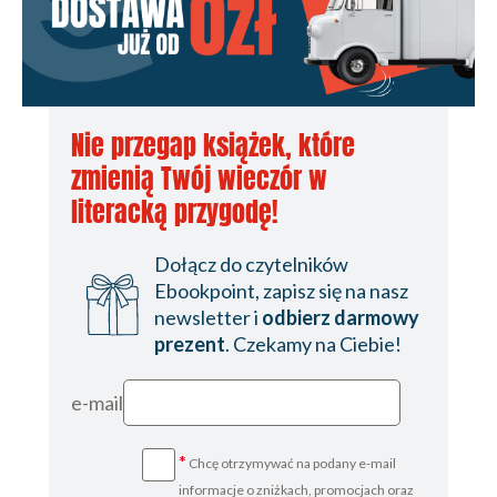
Smok sakilski
Smok Esfandjara
Niewidzialny smok
Smok kermański
Smok Bahrama
Nie przegap książek, które
CZĘŚĆ IV. <i>Smoki i wężowe potwory tradycji
zmienią Twój wieczór w
grecko-rzymskiej</i>
literacką przygodę!
Ofion
Giganci
Dołącz do czytelników
Tyfon
Ebookpoint, zapisz się na nasz
Echidna
newsletter i
odbierz darmowy
Pyton
prezent
. Czekamy na Ciebie!
Smoki Tryptolemosa
Kekrops
e-mail
Erichtonios i Erechteusz
Argus
*
Chcę otrzymywać na podany e-mail
Lamie
informacje o zniżkach, promocjach oraz
Ladon