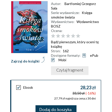
Autor:
Bartłomiej Grzegorz
Sala
Serie wydawnicze:
Księga
smoków świata
Wydawnictwo:
Wydawnictwo
BOSZ
Ocena:
Bądź pierwszym, który oceni tę
książkę
Stron:
162
Dostępne formaty:
ePub
Mobi
Zajrzyj do książki
Czytaj fragment
28,23 zł
Ebook
33,50 zł
(-16%)
27,79 zł najniższa cena z 30 dni
Dodaj do koszyka