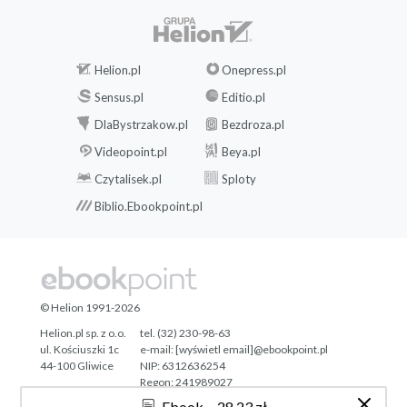
Żmija, smoki i węże z Opheorymos
Piekielne smoki
Smok apokaliptyczny
Taraskus
Helion.pl
Onepress.pl
Graoully
Sensus.pl
Editio.pl
Smok antiocheński
DlaBystrzakow.pl
Bezdroza.pl
Smok z Atessy
Videopoint.pl
Beya.pl
Smok z Tifernum Tiberinum
Uroboros
Czytalisek.pl
Sploty
Smok rzymski
Biblio.Ebookpoint.pl
Smok z Sileny
Chair-salée
Smok z Montecristo
Bibliografia (wybór)
© Helion 1991-2026
Helion.pl sp. z o.o.
tel. (32) 230-98-63
ul. Kościuszki 1c
e-mail:
[wyświetl email]@ebookpoint.pl
44-100 Gliwice
NIP: 6312636254
Regon: 241989027
Ebook
28,23 zł