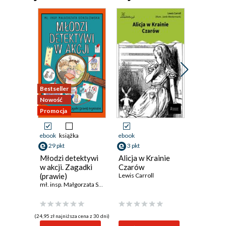
Bestseller
Promocja
Nowość
Promocja
ebook
książka
ebook
ebook
29 pkt
3 pkt
5 pkt
Młodzi detektywi
Alicja w Krainie
Hrabia 
w akcji. Zagadki
Czarów
Christo 
(prawie)
Lewis Carroll
Aleksand
kryminalne
mł. insp. Małgorzata Sokołowska
(24,95 zł najniższa cena z 30 dni)
(3,57 zł najniż