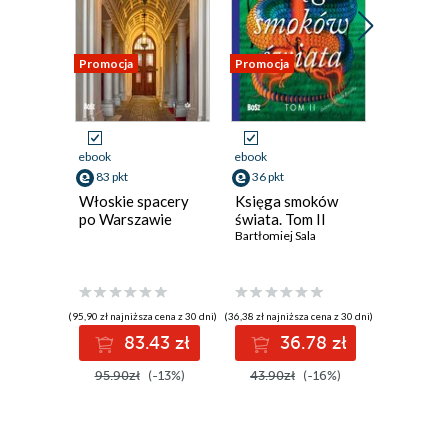
Biesy leśne
Część III. Junacy
Samon, kupiec rudowłosy
Promocja
Promocja
Promocja
Niklot, syn Północy
Słowniczek trudniejszych wyrazów i nazw własnych
Bibliografia
ebook
ebook
ebook
83 pkt
36 pkt
23 pkt
Włoskie spacery
Księga smoków
Pocałun
po Warszawie
świata. Tom II
wodnej
Bartłomiej Sala
Jerzy Buc
(95,90 zł najniższa cena z 30 dni)
(36,38 zł najniższa cena z 30 dni)
(23,17 zł najni
83.43 zł
36.78 zł
2
95.90zł
(-13%)
43.90zł
(-16%)
27.90z