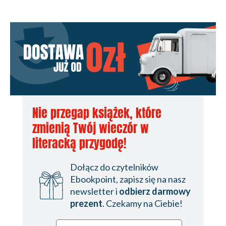
Nie przegap książek, które
zmienią Twój wieczór w
literacką przygodę!
Dołącz do czytelników
Ebookpoint, zapisz się na nasz
newsletter i
odbierz darmowy
prezent
. Czekamy na Ciebie!