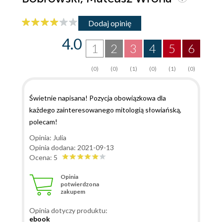
Dodaj opinię
4.0
1
2
3
4
5
6
(0)
(0)
(1)
(0)
(1)
(0)
Świetnie napisana! Pozycja obowiązkowa dla
każdego zainteresowanego mitologią słowiańską,
polecam!
Opinia: Julia
Opinia dodana: 2021-09-13
Ocena: 5
Opinia
potwierdzona
zakupem
Opinia dotyczy produktu:
ebook