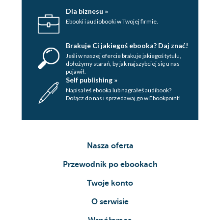
Dla biznesu »
Ebooki i audiobooki w Twojej firmie.
Brakuje Ci jakiegoś ebooka? Daj znać!
Jeśli w naszej ofercie brakuje jakiegoś tytulu,
dołożymy starań, by jak najszybciej się u nas
pojawił.
Self publishing »
Napisałeś ebooka lub nagrałeś audibook?
Dołącz do nas i sprzedawaj go w Ebookpoint!
Nasza oferta
Przewodnik po ebookach
Twoje konto
O serwisie