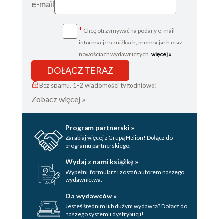
e-mail
*
Chcę otrzymywać na podany e-mail
informacje o zniżkach, promocjach oraz
nowościach wydawniczych.
więcej »
DOŁĄCZ TERAZ
Bez spamu, 1-2 wiadomości tygodniowo!
Zobacz więcej »
Program partnerski »
Zarabiaj więcej z Grupą Helion! Dołącz do
programu partnerskiego.
Wydaj z nami książkę »
Wypełnij formularz i zostań autorem naszego
wydawnictwa.
Da wydawców »
Jesteś średnim lub dużym wydawcą? Dołącz do
naszego systemu dystrybucji!