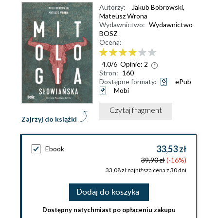
Autorzy:
Jakub Bobrowski
,
Mateusz Wrona
Wydawnictwo:
Wydawnictwo
BOSZ
Ocena:
4.0
/
6
Opinie:
2
Stron:
160
Dostępne formaty:
ePub
Mobi
Czytaj fragment
Zajrzyj do książki
33,53 zł
Ebook
39,90 zł
(-16%)
33,08 zł najniższa cena z 30 dni
Dodaj do koszyka
Dostępny natychmiast po opłaceniu zakupu