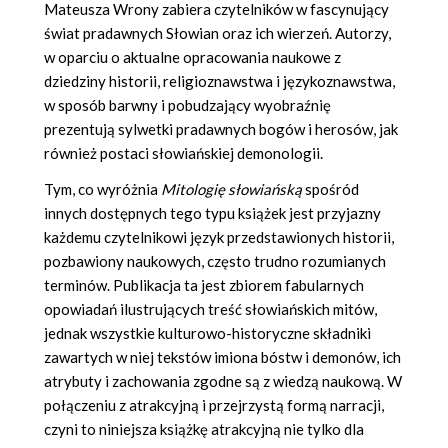
Mateusza Wrony zabiera czytelników w fascynujący
świat pradawnych Słowian oraz ich wierzeń. Autorzy,
w oparciu o aktualne opracowania naukowe z
dziedziny historii, religioznawstwa i językoznawstwa,
w sposób barwny i pobudzający wyobraźnię
prezentują sylwetki pradawnych bogów i herosów, jak
również postaci słowiańskiej demonologii.
Tym, co wyróżnia
Mitologię słowiańską
spośród
innych dostępnych tego typu książek jest przyjazny
każdemu czytelnikowi język przedstawionych historii,
pozbawiony naukowych, często trudno rozumianych
terminów. Publikacja ta jest zbiorem fabularnych
opowiadań ilustrujących treść słowiańskich mitów,
jednak wszystkie kulturowo-historyczne składniki
zawartych w niej tekstów imiona bóstw i demonów, ich
atrybuty i zachowania zgodne są z wiedzą naukową. W
połączeniu z atrakcyjną i przejrzystą formą narracji,
czyni to niniejsza książkę atrakcyjną nie tylko dla