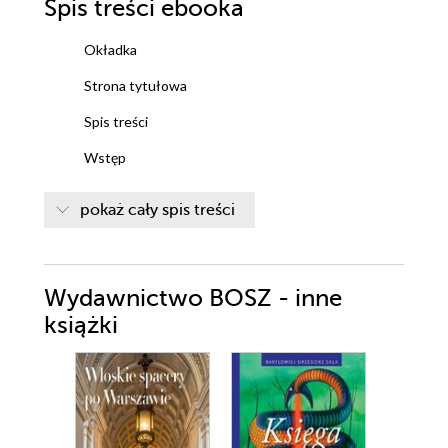
Spis treści
ebooka
Okładka
Strona tytułowa
Spis treści
Wstęp
Część I. Bogowie
pokaż cały spis treści
Stworzenie świata
Stworzenie niebios
Bogowie ziemi
Wydawnictwo BOSZ - inne
Człowiek
Kraina umarłych
książki
Część II. Biesy
Biesy ziemskie
Biesy wodne
Biesy powietrzne