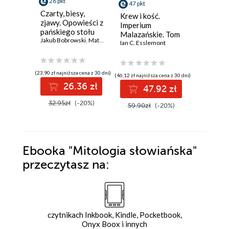
26 pkt
47 pkt
26 pkt
Czarty, biesy,
Krew i kość.
Alchemi
zjawy. Opowieści z
Imperium
pańskiego stołu
Malazańskie. Tom
Jakub Bobrowski
,
Mateusz Wrona
5
Ian C. Esslemont
(23,90 zł najniższa cena z 30 dni)
(46,12 zł najniższa cena z 30 dni)
(23,09 zł najni
26.36 zł
47.92 zł
2
32.95zł
(-20%)
59.90zł
(-20%)
32.99z
Ebooka
"Mitologia słowiańska"
przeczytasz na:
czytnikach Inkbook, Kindle, Pocketbook,
Onyx Boox i innych