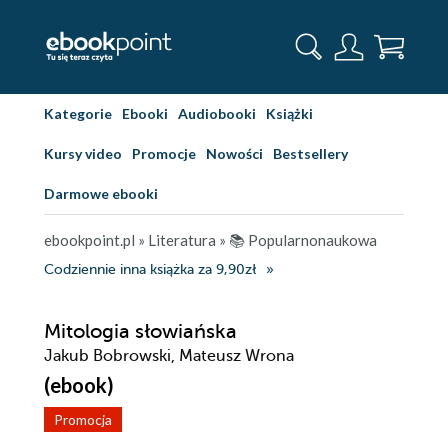
Kategorie
Ebooki
Audiobooki
Książki
Kursy video
Promocje
Nowości
Bestsellery
Darmowe ebooki
ebookpoint.pl
»
Literatura
»
📚 Popularnonaukowa
Codziennie inna książka za 9,90zł
Mitologia słowiańska
Jakub Bobrowski, Mateusz Wrona
(ebook)
Promocja