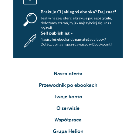
Brakuje Ci jakiegoś ebooka? Daj znać!
Jeśli w naszej ofercie brakuje jakiegoś tytulu,
dołożymy starań, by jak najszybciej się u nas
pojawił.
Self publishing »
Napisałeś ebooka lub nagrałeś audibook?
Dołącz do nas i sprzedawaj go w Ebookpoint!
Nasza oferta
Przewodnik po ebookach
Twoje konto
O serwisie
Współpraca
Grupa Helion