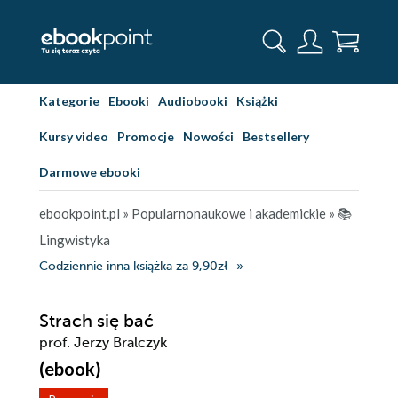
Kategorie
Ebooki
Audiobooki
Książki
Kursy video
Promocje
Nowości
Bestsellery
Darmowe ebooki
ebookpoint.pl
»
Popularnonaukowe i akademickie
»
📚
Lingwistyka
Codziennie inna książka za 9,90zł
Strach się bać
prof. Jerzy Bralczyk
(ebook)