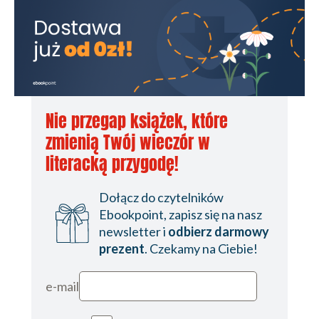
Nie przegap książek, które
zmienią Twój wieczór w
literacką przygodę!
Dołącz do czytelników
Ebookpoint, zapisz się na nasz
newsletter i
odbierz darmowy
prezent
. Czekamy na Ciebie!
e-mail