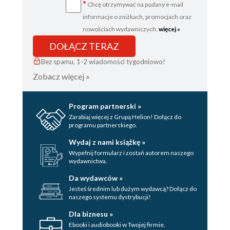
*
Chcę otrzymywać na podany e-mail
informacje o zniżkach, promocjach oraz
nowościach wydawniczych.
więcej »
DOŁĄCZ TERAZ
Bez spamu, 1-2 wiadomości tygodniowo!
Zobacz więcej »
Program partnerski »
Zarabiaj więcej z Grupą Helion! Dołącz do
programu partnerskiego.
Wydaj z nami książkę »
Wypełnij formularz i zostań autorem naszego
wydawnictwa.
Da wydawców »
Jesteś średnim lub dużym wydawcą? Dołącz do
naszego systemu dystrybucji!
Dla biznesu »
Ebooki i audiobooki w Twojej firmie.