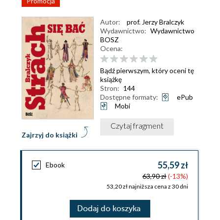
Promocja
Autor:
prof. Jerzy Bralczyk
Wydawnictwo:
Wydawnictwo
BOSZ
Ocena:
Bądź pierwszym, który oceni tę
książkę
Stron:
144
Dostępne formaty:
ePub
Mobi
Czytaj fragment
Zajrzyj do książki
55,59 zł
Ebook
63,90 zł
(-13%)
53,20 zł najniższa cena z 30 dni
Dodaj do koszyka