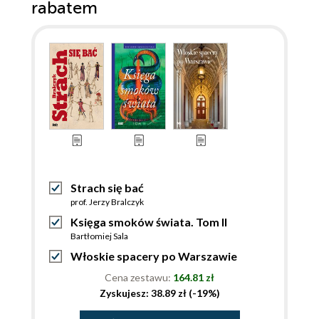
rabatem
Strach się bać
prof. Jerzy Bralczyk
Księga smoków świata. Tom II
Bartłomiej Sala
Włoskie spacery po Warszawie
Cena zestawu:
164.81 zł
Zyskujesz: 38.89 zł (-19%)