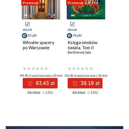
Promocja
Promocja
Promocja
ebook
ebook
ebook
83 pkt
38 pkt
24 pkt
Włoskie spacery
Księga smoków
Pocałun
po Warszawie
świata. Tom II
wodnej
Bartłomiej Sala
Jerzy Buc
(95,90 zł najniższa cena z 30 dni)
(36,38 zł najniższa cena z 30 dni)
(23,17 zł najni
83.43 zł
38.19 zł
2
95.90zł
(-13%)
43.90zł
(-13%)
27.90z