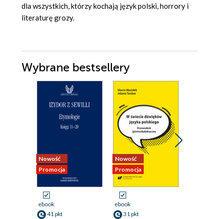
dla wszystkich, którzy kochają język polski, horrory i
literaturę grozy.
Wybrane bestsellery
Nowość
Nowość
Promocja
Promocja
Promocja
ebook
ebook
ebook
41 pkt
31 pkt
18 pkt