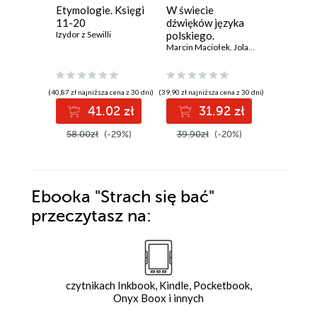
Etymologie. Księgi
W świecie
eleWato
11-20
dźwięków języka
(2/2026
Izydor z Sewilli
polskiego.
Praca zbi
Przewodnik
Marcin Maciołek
,
Jolanta Tambor
(glotto)dydaktyczny
(40,87 zł najniższa cena z 30 dni)
(39,90 zł najniższa cena z 30 dni)
(22,50 zł najni
41.02 zł
31.92 zł
1
58.00zł
(-29%)
39.90zł
(-20%)
22.50z
Ebooka
"Strach się bać"
przeczytasz na:
czytnikach Inkbook, Kindle, Pocketbook,
Onyx Boox i innych