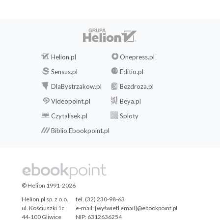
Helion.pl
Onepress.pl
Sensus.pl
Editio.pl
DlaBystrzakow.pl
Bezdroza.pl
Videopoint.pl
Beya.pl
Czytalisek.pl
Sploty
Biblio.Ebookpoint.pl
© Helion 1991-2026
Helion.pl sp. z o.o.
tel. (32) 230-98-63
ul. Kościuszki 1c
e-mail:
[wyświetl email]@ebookpoint.pl
44-100 Gliwice
NIP: 6312636254