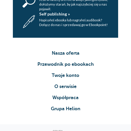
dołożymy starań, by jak najszybciej się u nas
pojawił.
Self publishing »
Napisałeś ebooka lub nagrałeś audibook?
Dołącz do nas i sprzedawaj go w Ebookpoint!
Nasza oferta
Przewodnik po ebookach
Twoje konto
O serwisie
Współpraca
Grupa Helion