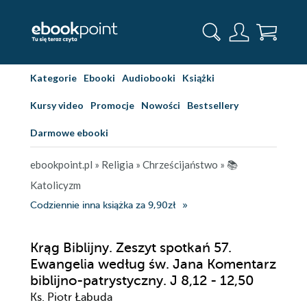
Kategorie
Ebooki
Audiobooki
Książki
Kursy video
Promocje
Nowości
Bestsellery
Darmowe ebooki
ebookpoint.pl
»
Religia
»
Chrześcijaństwo
»
📚
Katolicyzm
Codziennie inna książka za 9,90zł
Krąg Biblijny. Zeszyt spotkań 57.
Ewangelia według św. Jana Komentarz
biblijno-patrystyczny. J 8,12 - 12,50
Ks. Piotr Łabuda