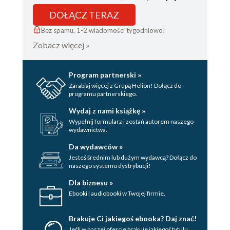
DOŁĄCZ TERAZ
Bez spamu, 1-2 wiadomości tygodniowo!
Zobacz więcej »
Program partnerski »
Zarabiaj więcej z Grupą Helion! Dołącz do
programu partnerskiego.
Wydaj z nami książkę »
Wypełnij formularz i zostań autorem naszego
wydawnictwa.
Da wydawców »
Jesteś średnim lub dużym wydawcą? Dołącz do
naszego systemu dystrybucji!
Dla biznesu »
Ebooki i audiobooki w Twojej firmie.
Brakuje Ci jakiegoś ebooka? Daj znać!
Jeśli w naszej ofercie brakuje jakiegoś tytulu,