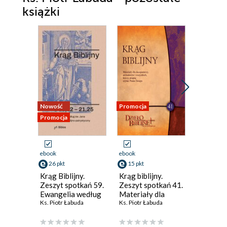
książki
Nowość
Promocja
Promocja
Promocja
ebook
ebook
ebook
26 pkt
15 pkt
22 pkt
Krąg Biblijny.
Krąg biblijny.
Krąg Bibl
Zeszyt spotkań 59.
Zeszyt spotkań 41.
Zeszyt s
Ewangelia według
Materiały dla
Ewangel
św. Jana
Ks. Piotr Łabuda
duszpasterzy,
Ks. Piotr Łabuda
św. Jana
Ks. Piotr 
Komentarz
animatorów i
Komenta
biblijno-
wszystkich, którzy
biblijno-