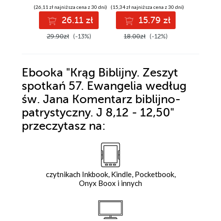
patrystyczny
pragną czytać
patryst
(26,11 zł najniższa cena z 30 dni)
(15,34 zł najniższa cena z 30 dni)
(22,52 zł najni
Pismo Święte. .. Mt
26.11 zł
15.79 zł
2
10,1 - Mt 12,50
29.90zł
(-13%)
18.00zł
(-12%)
29.90z
Ebooka
"Krąg Biblijny. Zeszyt
spotkań 57. Ewangelia według
św. Jana Komentarz biblijno-
patrystyczny. J 8,12 - 12,50"
przeczytasz na:
czytnikach Inkbook, Kindle, Pocketbook,
Onyx Boox i innych