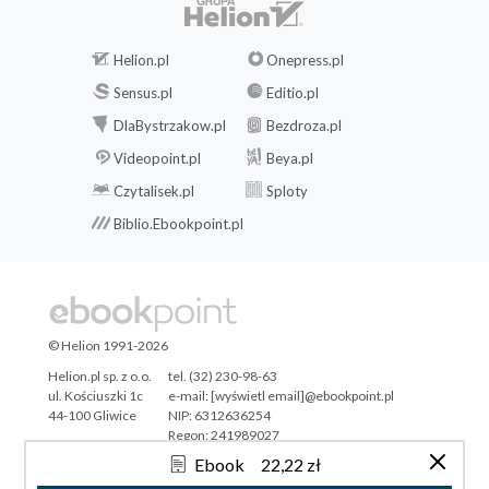
Helion.pl
Onepress.pl
Sensus.pl
Editio.pl
DlaBystrzakow.pl
Bezdroza.pl
Videopoint.pl
Beya.pl
Czytalisek.pl
Sploty
Biblio.Ebookpoint.pl
© Helion 1991-2026
Helion.pl sp. z o.o.
tel. (32) 230-98-63
ul. Kościuszki 1c
e-mail:
[wyświetl email]@ebookpoint.pl
44-100 Gliwice
NIP: 6312636254
Regon: 241989027
Ebook
22,22 zł
Designed with ♥ by
Tonik.pl