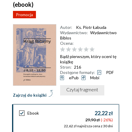
(ebook)
Promocja
Autor:
Ks. Piotr Łabuda
Wydawnictwo:
Wydawnictwo
Biblos
Ocena:
Bądź pierwszym, który oceni tę
książkę
Stron:
216
Dostępne formaty:
PDF
ePub
Mobi
Czytaj fragment
Zajrzyj do książki
22,22 zł
Ebook
29,90 zł
(-26%)
22,62 zł najniższa cena z 30 dni