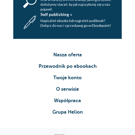
dołożymy starań, by jak najszybciej się u nas
pojawił.
Self publishing »
Napisałeś ebooka lub nagrałeś audibook?
Dołącz do nas i sprzedawaj go w Ebookpoint!
Nasza oferta
Przewodnik po ebookach
Twoje konto
O serwisie
Współpraca
Grupa Helion