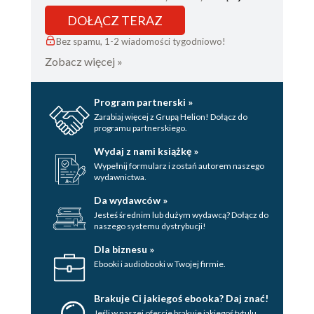
DOŁĄCZ TERAZ
Bez spamu, 1-2 wiadomości tygodniowo!
Zobacz więcej »
Program partnerski »
Zarabiaj więcej z Grupą Helion! Dołącz do
programu partnerskiego.
Wydaj z nami książkę »
Wypełnij formularz i zostań autorem naszego
wydawnictwa.
Da wydawców »
Jesteś średnim lub dużym wydawcą? Dołącz do
naszego systemu dystrybucji!
Dla biznesu »
Ebooki i audiobooki w Twojej firmie.
Brakuje Ci jakiegoś ebooka? Daj znać!
Jeśli w naszej ofercie brakuje jakiegoś tytulu,