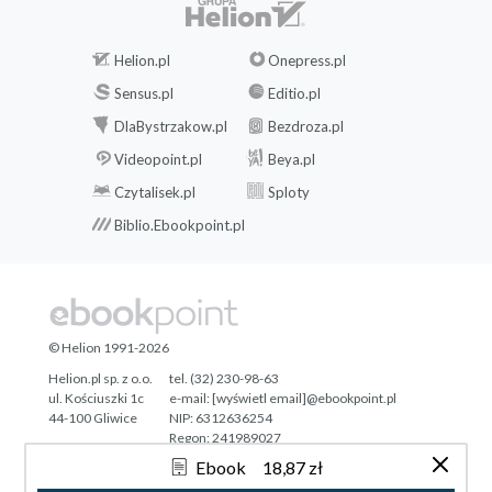
Helion.pl
Onepress.pl
Sensus.pl
Editio.pl
DlaBystrzakow.pl
Bezdroza.pl
Videopoint.pl
Beya.pl
Czytalisek.pl
Sploty
Biblio.Ebookpoint.pl
© Helion 1991-2026
Helion.pl sp. z o.o.
tel. (32) 230-98-63
ul. Kościuszki 1c
e-mail:
[wyświetl email]@ebookpoint.pl
44-100 Gliwice
NIP: 6312636254
Regon: 241989027
Ebook
18,87 zł
Designed with ♥ by
Tonik.pl