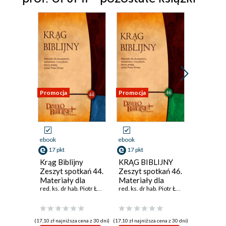
Promocja
Promocja
Promocja
ebook
ebook
ebook
17 pkt
17 pkt
17 pkt
Krąg Biblijny
KRĄG BIBLIJNY
KRĄG B
Zeszyt spotkań 44.
Zeszyt spotkań 46.
Zeszyt s
Materiały dla
Materiały dla
Materiał
duszpasterzy,
red. ks. dr hab. Piotr Łabuda
,
prof. UPJPII
duszpasterzy,
red. ks. dr hab. Piotr Łabuda
,
prof. UPJPII
duszpast
animatorów i
animatorów i
animato
wszystkich, którzy
wszystkich, którzy
wszystki
pragn
pragn
pragn
(17,10 zł najniższa cena z 30 dni)
(17,10 zł najniższa cena z 30 dni)
(17,40 zł najni