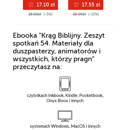
17.10 zł
17.55 zł
1
18.00zł
(-5%)
20.00zł
(-12%)
20.00z
Ebooka
"Krąg Biblijny. Zeszyt
spotkań 54. Materiały dla
duszpasterzy, animatorów i
wszystkich, którzy pragn"
przeczytasz na:
czytnikach Inkbook, Kindle, Pocketbook,
Onyx Boox i innych
systemach Windows, MacOS i innych