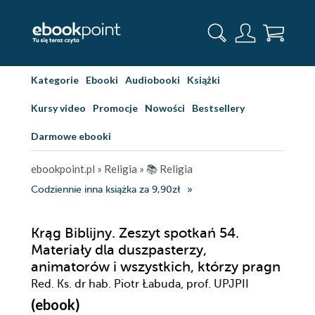
Kategorie
Ebooki
Audiobooki
Książki
Kursy video
Promocje
Nowości
Bestsellery
Darmowe ebooki
ebookpoint.pl
»
Religia
»
📚 Religia
Codziennie inna książka za 9,90zł
Krąg Biblijny. Zeszyt spotkań 54.
Materiały dla duszpasterzy,
animatorów i wszystkich, którzy pragn
Red. Ks. dr hab. Piotr Łabuda, prof. UPJPII
(ebook)