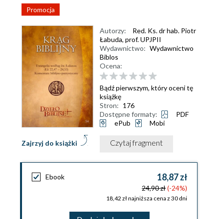
Promocja
Autorzy:
Red. Ks. dr hab. Piotr
Łabuda
,
prof. UPJPII
Wydawnictwo:
Wydawnictwo
Biblos
Ocena:
Bądź pierwszym, który oceni tę
książkę
Stron:
176
Dostępne formaty:
PDF
ePub
Mobi
Czytaj fragment
Zajrzyj do książki
18,87 zł
Ebook
24,90 zł
(-24%)
18,42 zł najniższa cena z 30 dni