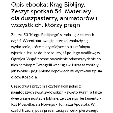
Opis
ebooka
: Krąg Biblijny.
Zeszyt spotkań 54. Materiały
dla duszpasterzy, animatorów i
wszystkich, którzy pragn
Zeszyt 53 "Kręgu Biblijnego" składa się z czterech
części. W centrum uwagi pierwszej znalazły się
wydarzenia, które miały miejsce po triumfalnym
wjeździe Jezusa do Jerozolimy, aż po Jego modlitwę w
Ogrojcu. Współczesne omówienie odnoszących się do
nich perykop z Ewangelii według św. Łukasza zostały -
jak zwykle - pogłębione odpowiednimi wyimkami z pism
ojców Kościoła.
Część druga przybliża czytelnikom jedno z
najmłodszych świąt żydowskich - święto Purim, a także
dwie ważne postacie biblijne: ze Starego Testamentu -
Rut Moabitkę, a z Nowego - Tomasza Apostoła. W
części trzeciej poza prezentacją sylwetki pierwszego