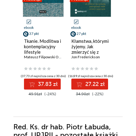
ebook
ebook
ebook
37 pkt
27 pkt
44 pkt
Tkanie. Modlitwa i
Kłamstwa, którymi
Święty F
kontemplacyjny
żyjemy. Jak
z Asyżu
lifestyle
zmierzyć się z
Mateusz Filipowski OCD
,
Agata Kulczycka
prawdą,
Jon Frederickson
zaakceptować
siebie i zmienić
swoje życie
(37,73 zł najniższa cena z 30 dni)
(16,89 zł najniższa cena z 30 dni)
Wydania II
37.83 zł
27.22 zł
44
49.91zł
(-24%)
34.90zł
(-22%)
Red. Ks. dr hab. Piotr Łabuda,
prof. UPJPII - pozostałe książki