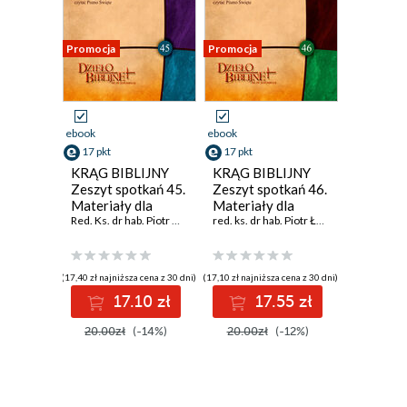
Promocja
Promocja
ebook
ebook
17 pkt
17 pkt
KRĄG BIBLIJNY
KRĄG BIBLIJNY
Zeszyt spotkań 45.
Zeszyt spotkań 46.
Materiały dla
Materiały dla
duszpasterzy,
Red. Ks. dr hab. Piotr Łabuda
,
prof. UPJPII
duszpasterzy,
red. ks. dr hab. Piotr Łabuda
,
prof. UPJPII
animatorów i
animatorów i
wszystkich, którzy
wszystkich, którzy
pragn
pragn
(17,40 zł najniższa cena z 30 dni)
(17,10 zł najniższa cena z 30 dni)
17.10 zł
17.55 zł
20.00zł
(-14%)
20.00zł
(-12%)