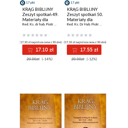
17 pkt
17 pkt
KRĄG BIBLIJNY
KRĄG BIBLIJNY
Zeszyt spotkań 49.
Zeszyt spotkań 50.
Materiały dla
Materiały dla
duszpasterzy,
Red. Ks. dr hab. Piotr Łabuda
,
prof. UPJPII
duszpasterzy,
Red. Ks. Dr Hab. Piotr Łabuda
,
Prof. UPJPI
animatorów i
animatorów i
wszystkich, którzy
wszystkich, którzy
pragn
pragn
(17,10 zł najniższa cena z 30 dni)
(17,10 zł najniższa cena z 30 dni)
17.10 zł
17.55 zł
20.00zł
(-14%)
20.00zł
(-12%)