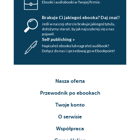
Ebooki i audiobooki w Twojej firmie.
Brakuje Ci jakiegoś ebooka? Daj znać!
Jeśli w naszej ofercie brakuje jakiegoś tytulu,
dołożymy starań, by jak najszybciej się u nas
pojawił.
Self publishing »
Napisałeś ebooka lub nagrałeś audibook?
Dołącz do nas i sprzedawaj go w Ebookpoint!
Nasza oferta
Przewodnik po ebookach
Twoje konto
O serwisie
Współpraca