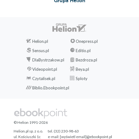
Grupa Helion
Helion.pl
Onepress.pl
Sensus.pl
Editio.pl
DlaBystrzakow.pl
Bezdroza.pl
Videopoint.pl
Beya.pl
Czytalisek.pl
Sploty
Biblio.Ebookpoint.pl
© Helion 1991-2026
Helion.pl sp. z o.o.
tel. (32) 230-98-63
ul. Kościuszki 1c
e-mail:
[wyświetl email]@ebookpoint.pl