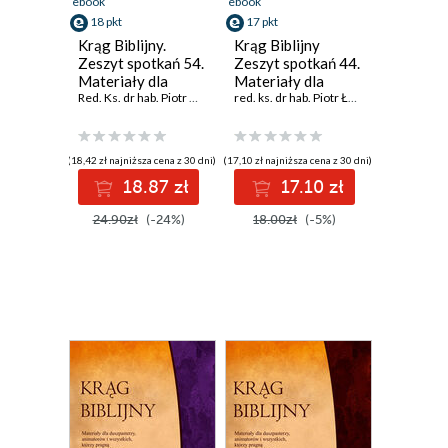
ebook
ebook
18 pkt
17 pkt
Krąg Biblijny.
Krąg Biblijny
Zeszyt spotkań 54.
Zeszyt spotkań 44.
Materiały dla
Materiały dla
duszpasterzy,
Red. Ks. dr hab. Piotr Łabuda
,
prof. UPJPII
duszpasterzy,
red. ks. dr hab. Piotr Łabuda
,
prof. UPJPII
animatorów i
animatorów i
wszystkich, którzy
wszystkich, którzy
pragn
pragn
(18,42 zł najniższa cena z 30 dni)
(17,10 zł najniższa cena z 30 dni)
18.87 zł
17.10 zł
24.90zł
(-24%)
18.00zł
(-5%)