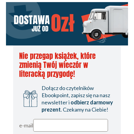
Nie przegap książek, które
zmienią Twój wieczór w
literacką przygodę!
Dołącz do czytelników
Ebookpoint, zapisz się na nasz
newsletter i
odbierz darmowy
prezent
. Czekamy na Ciebie!
e-mail