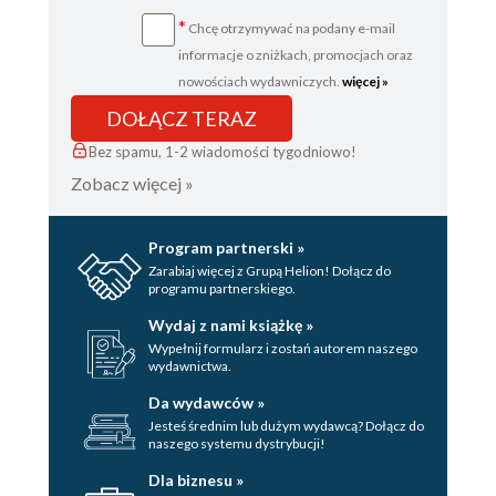
*
Chcę otrzymywać na podany e-mail
informacje o zniżkach, promocjach oraz
nowościach wydawniczych.
więcej »
DOŁĄCZ TERAZ
Bez spamu, 1-2 wiadomości tygodniowo!
Zobacz więcej »
Program partnerski »
Zarabiaj więcej z Grupą Helion! Dołącz do
programu partnerskiego.
Wydaj z nami książkę »
Wypełnij formularz i zostań autorem naszego
wydawnictwa.
Da wydawców »
Jesteś średnim lub dużym wydawcą? Dołącz do
naszego systemu dystrybucji!
Dla biznesu »