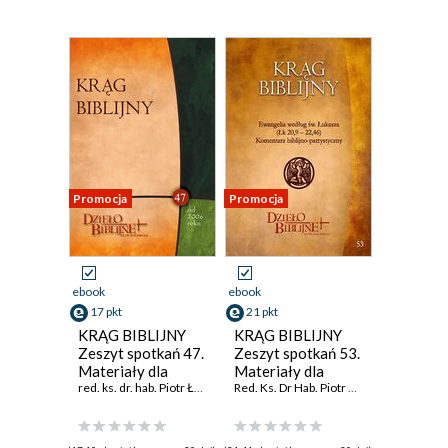
Promocja
Promocja
ebook
ebook
17 pkt
21 pkt
KRĄG BIBLIJNY
KRĄG BIBLIJNY
Zeszyt spotkań 47.
Zeszyt spotkań 53.
Materiały dla
Materiały dla
duszpasterzy,
red. ks. dr. hab. Piotr Łabuda prof. UPJPII
duszpasterzy,
Red. Ks. Dr Hab. Piotr Łabuda
,
Prof. UPJPI
animatorów i
animatorów i
wszystkich, którzy
wszystkich, którzy
pragn
pragn ... Ewangelia