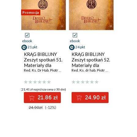
Promocja
ebook
ebook
21 pkt
24 pkt
KRĄG BIBLIJNY
KRĄG BIBLIJNY
Zeszyt spotkań 51.
Zeszyt spotkań 52.
Materiały dla
Materiały dla
duszpasterzy,
Red. Ks. Dr Hab. Piotr Łabuda
,
duszpasterzy,
Prof. UPJPII
Red. Ks. dr hab. Piotr Łabuda
,
prof. UPJPII
animatorów i
animatorów i
wszystkich, którzy
wszystkich, którzy
pragn
pragn
(21,41 zł najniższa cena z 30 dni)
21.86 zł
24.90 zł
24.90zł
(-12%)