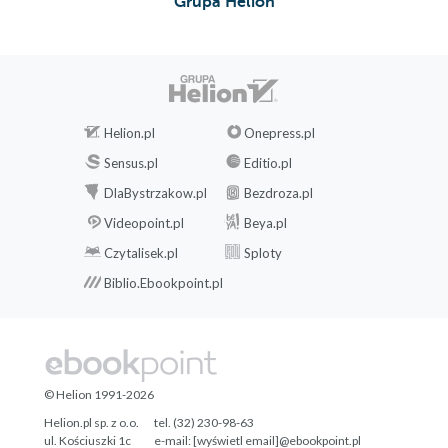
Grupa Helion
Helion.pl
Onepress.pl
Sensus.pl
Editio.pl
DlaBystrzakow.pl
Bezdroza.pl
Videopoint.pl
Beya.pl
Czytalisek.pl
Sploty
Biblio.Ebookpoint.pl
© Helion 1991-2026
Helion.pl sp. z o.o.
tel. (32) 230-98-63
ul. Kościuszki 1c
e-mail:
[wyświetl email]@ebookpoint.pl