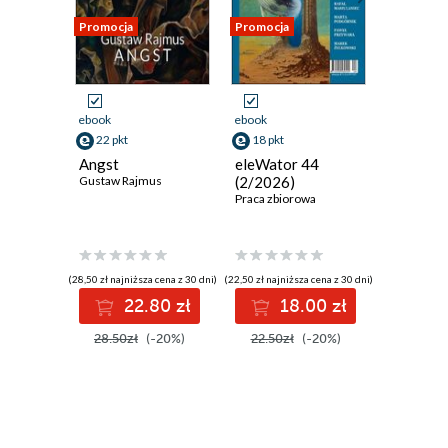
Promocja
Promocja
Promocja
ebook
ebook
ebook
22 pkt
18 pkt
30 pkt
Angst
eleWator 44
Moja Eli
Gustaw Rajmus
(2/2026)
Praca zbiorowa
(28,50 zł najniższa cena z 30 dni)
(22,50 zł najniższa cena z 30 dni)
(37,50 zł najni
22.80 zł
18.00 zł
3
28.50zł
(-20%)
22.50zł
(-20%)
37.50z