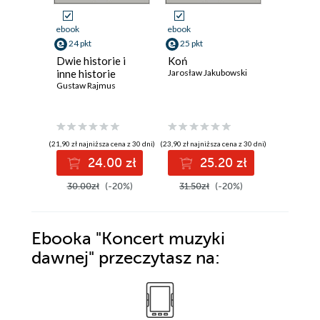
ebook
ebook
ebook
24 pkt
25 pkt
22 pkt
Dwie historie i
Koń
Hydra
inne historie
Jarosław Jakubowski
Jarosław K
Gustaw Rajmus
(21,90 zł najniższa cena z 30 dni)
(23,90 zł najniższa cena z 30 dni)
(20,90 zł najni
24.00 zł
25.20 zł
2
30.00zł
(-20%)
31.50zł
(-20%)
28.50z
Ebooka
"Koncert muzyki
dawnej"
przeczytasz na: