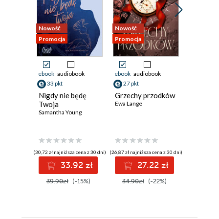
Nowość
Nowość
Nowość
Promocja
Promocja
Promocja
ebook
audiobook
ebook
audiobook
ebook
aud
33 pkt
27 pkt
39 pkt
Nigdy nie będę
Grzechy przodków
Lato w
Twoja
Ewa Lange
Zapomn
Samantha Young
Schroni
Julia Furm
(30,72 zł najniższa cena z 30 dni)
(26,87 zł najniższa cena z 30 dni)
(38,49 zł najni
33.92 zł
27.22 zł
3
39.90zł
(-15%)
34.90zł
(-22%)
49.99z