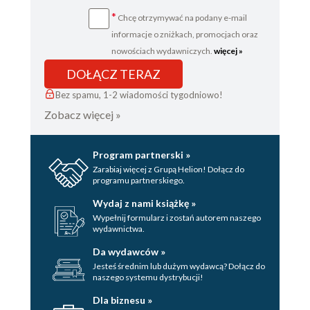
*
Chcę otrzymywać na podany e-mail
informacje o zniżkach, promocjach oraz
nowościach wydawniczych.
więcej »
DOŁĄCZ TERAZ
Bez spamu, 1-2 wiadomości tygodniowo!
Zobacz więcej »
Program partnerski »
Zarabiaj więcej z Grupą Helion! Dołącz do
programu partnerskiego.
Wydaj z nami książkę »
Wypełnij formularz i zostań autorem naszego
wydawnictwa.
Da wydawców »
Jesteś średnim lub dużym wydawcą? Dołącz do
naszego systemu dystrybucji!
Dla biznesu »