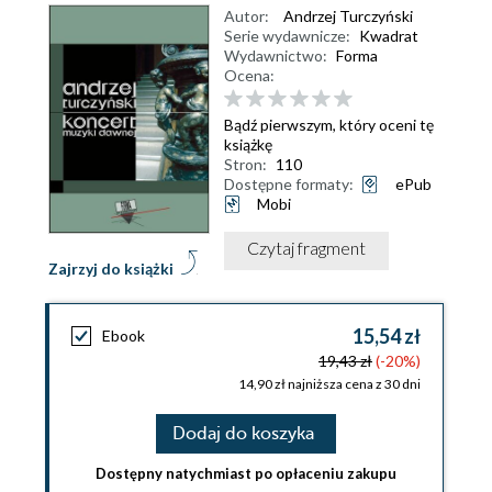
Autor:
Andrzej Turczyński
Serie wydawnicze:
Kwadrat
Wydawnictwo:
Forma
Ocena:
Bądź pierwszym, który oceni tę
książkę
Stron:
110
Dostępne formaty:
ePub
Mobi
Czytaj fragment
Zajrzyj do książki
15,54 zł
Ebook
19,43 zł
(-20%)
14,90 zł najniższa cena z 30 dni
Dodaj do koszyka
Dostępny natychmiast po opłaceniu zakupu