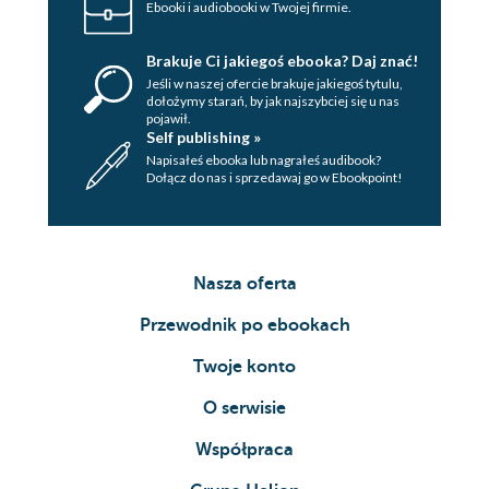
Ebooki i audiobooki w Twojej firmie.
Brakuje Ci jakiegoś ebooka? Daj znać!
Jeśli w naszej ofercie brakuje jakiegoś tytulu,
dołożymy starań, by jak najszybciej się u nas
pojawił.
Self publishing »
Napisałeś ebooka lub nagrałeś audibook?
Dołącz do nas i sprzedawaj go w Ebookpoint!
Nasza oferta
Przewodnik po ebookach
Twoje konto
O serwisie
Współpraca