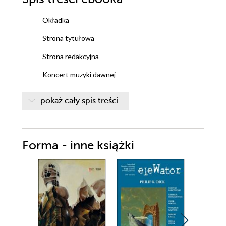
Okładka
Strona tytułowa
Strona redakcyjna
Koncert muzyki dawnej
Przypisy
pokaż cały spis treści
nota biograficzna autora
w serii kwadrat ukazały się
Forma - inne książki