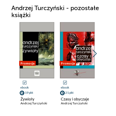
Andrzej Turczyński - pozostałe
książki
Promocja
Promocja
Promocja
ebook
ebook
ebook
19 pkt
21 pkt
18 pkt
Żywioły
Czasy i obyczaje
Źródła. 
Andrzej Turczyński
Andrzej Turczyński
uwagi i
komenta
Andrzej T