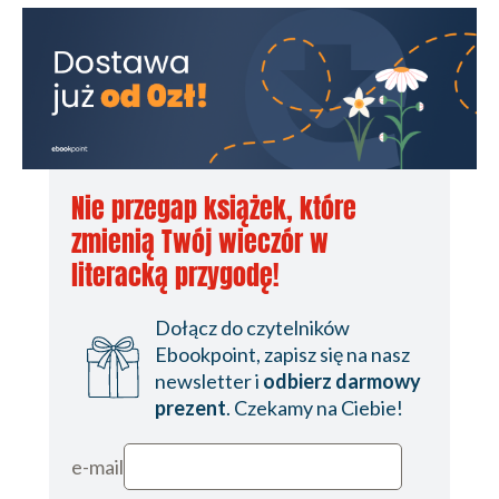
Nie przegap książek, które
zmienią Twój wieczór w
literacką przygodę!
Dołącz do czytelników
Ebookpoint, zapisz się na nasz
newsletter i
odbierz darmowy
prezent
. Czekamy na Ciebie!
e-mail