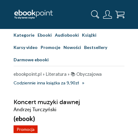
Kategorie
Ebooki
Audiobooki
Książki
Kursy video
Promocje
Nowości
Bestsellery
Darmowe ebooki
ebookpoint.pl
»
Literatura
»
📚 Obyczajowa
Codziennie inna książka za 9,90zł
Koncert muzyki dawnej
Andrzej Turczyński
(ebook)
Promocja