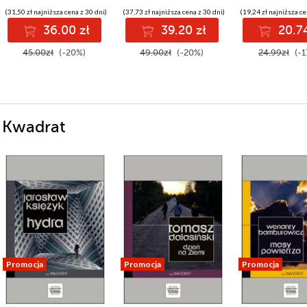
(31,50 zł najniższa cena z 30 dni)
(37,73 zł najniższa cena z 30 dni)
(19,24 zł najniższa ce
36.00 zł
39.20 zł
20.74
45.00zł
(-20%)
49.00zł
(-20%)
24.99zł
(-1
i Kwadrat
Promocja
Promocja
Promocja