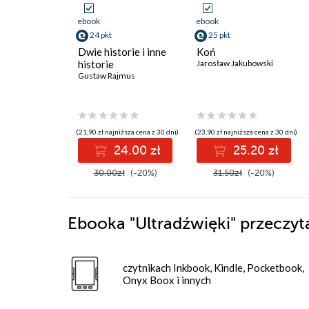
ebook
ebook
24 pkt
25 pkt
Dwie historie i inne
Koń
historie
Jarosław Jakubowski
Gustaw Rajmus
(21,90 zł najniższa cena z 30 dni)
(23,90 zł najniższa cena z 30 dni)
24.00 zł
25.20 zł
30.00zł
(-20%)
31.50zł
(-20%)
Ebooka
"Ultradźwięki"
przeczyt
czytnikach Inkbook, Kindle, Pocketbook,
Onyx Boox i innych