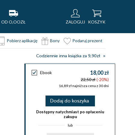
OD O,OOZŁ
ZALOGUJ
KOSZYK
Pobierz aplikację
Bony
Podaruj prezent
Codziennie inna książka za 9,90zł
18,00 zł
Ebook
22,50 zł
(-20%)
16,89 zł najniższa cena z 30 dni
Dodaj do koszyka
Dostępny natychmiast po opłaceniu
zakupu
lub