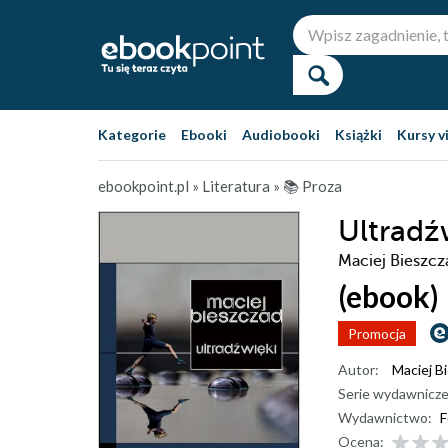
Kategorie
Ebooki
Audiobooki
Książki
Kursy v
ebookpoint.pl
»
Literatura
»
📚 Proza
Ultradź
Maciej Bieszcz
(ebook)
Promocja
Autor:
Maciej B
Serie wydawnicze
Wydawnictwo:
F
Ocena: