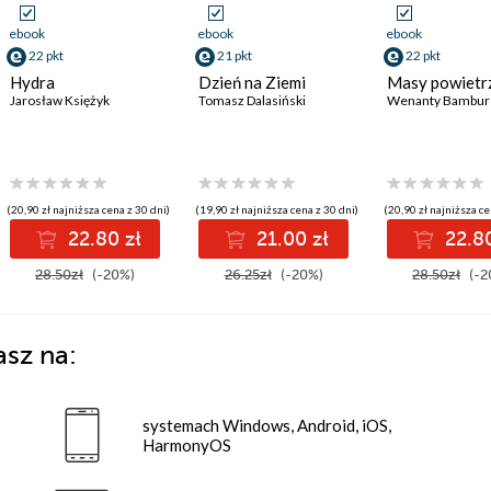
ebook
ebook
ebook
22 pkt
21 pkt
22 pkt
Hydra
Dzień na Ziemi
Masy powietr
Jarosław Księżyk
Tomasz Dalasiński
Wenanty Bambur
(20,90 zł najniższa cena z 30 dni)
(19,90 zł najniższa cena z 30 dni)
(20,90 zł najniższa ce
22.80 zł
21.00 zł
22.80
28.50zł
(-20%)
26.25zł
(-20%)
28.50zł
(-2
asz na:
systemach Windows, Android, iOS,
HarmonyOS