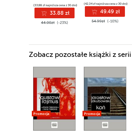
(42,34 zł najniższa cena z 30 dni)
(33,88 zł najniższa cena z 30 dni)
49.49 zł
33.88 zł
54.99zł
(-10%)
44.00zł
(-23%)
Zobacz pozostałe książki z seri
Promocja
Promocja