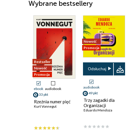
Wybrane bestsellery
Nowość
Promocja
Bestseller
Nowość
Odsłuchaj
Promocja
audiobook
ebook
audiobook
49 pkt
33 pkt
Trzy zagadki dla
Rzeźnia numer pięć
Organizacji
Kurt Vonnegut
Eduardo Mendoza