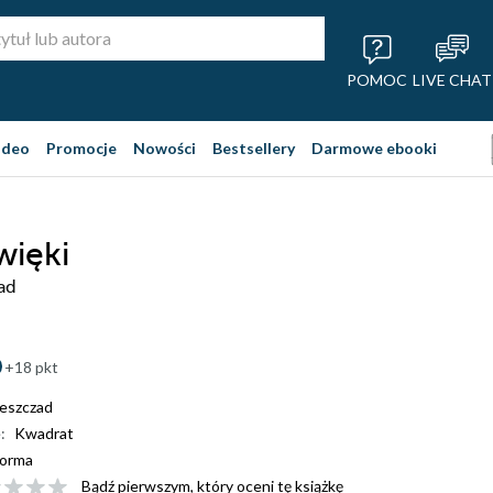
POMOC
LIVE CHAT
ideo
Promocje
Nowości
Bestsellery
Darmowe ebooki
więki
ad
+18 pkt
ieszczad
:
Kwadrat
orma
Bądź pierwszym, który oceni tę książkę