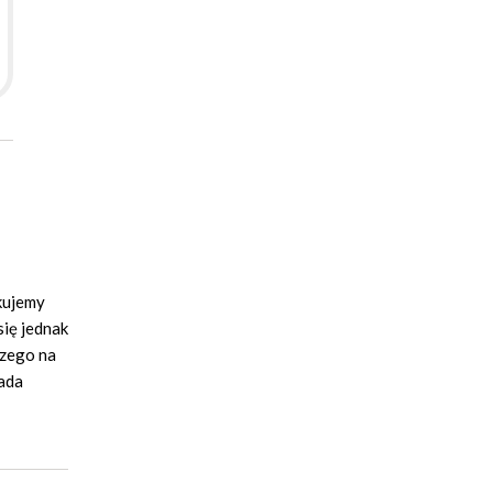
skujemy
się jednak
czego na
zada