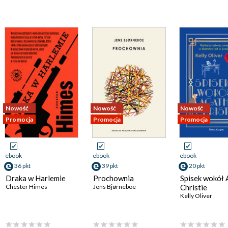
Nowość
Nowość
Nowość
Promocja
Promocja
Promocja
ebook
ebook
ebook
36 pkt
39 pkt
20 pkt
Draka w Harlemie
Prochownia
Spisek wokół
Chester Himes
Jens Bjørneboe
Christie
Kelly Oliver