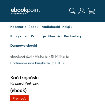
Kategorie
Ebooki
Audiobooki
Książki
Kursy video
Promocje
Nowości
Bestsellery
Darmowe ebooki
ebookpoint.pl
»
Historia
»
📚 Militaria
Codziennie inna książka za 9,90zł
Koń trojański
Ryszard Pietrzak
(ebook)
Promocja