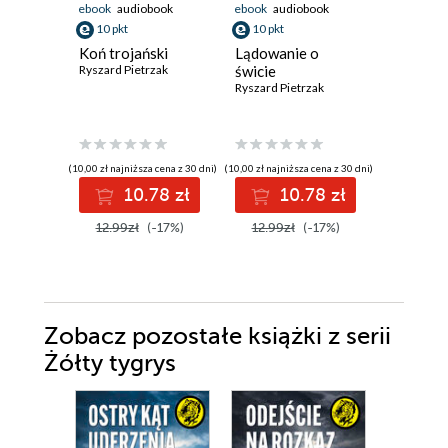
ebook
audiobook
ebook
audiobook
ebook
aud
10 pkt
10 pkt
10 pkt
Koń trojański
Lądowanie o
Ludzie b
Ryszard Pietrzak
świcie
skrzydeł
Ryszard Pietrzak
Rajmund S
(10,00 zł najniższa cena z 30 dni)
(10,00 zł najniższa cena z 30 dni)
(10,78 zł najni
10.78 zł
10.78 zł
1
12.99zł
(-17%)
12.99zł
(-17%)
12.99z
Zobacz pozostałe książki z serii
Żółty tygrys