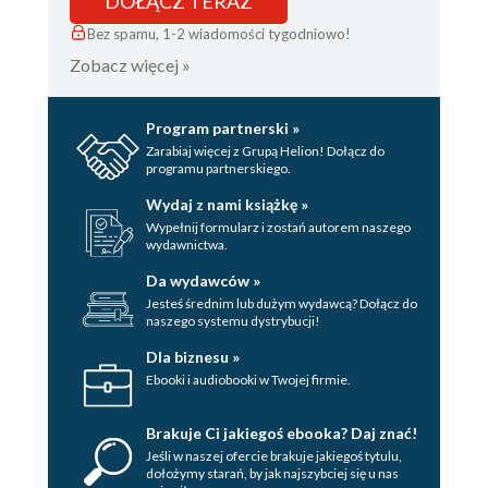
DOŁĄCZ TERAZ
Bez spamu, 1-2 wiadomości tygodniowo!
Zobacz więcej »
Program partnerski »
Zarabiaj więcej z Grupą Helion! Dołącz do
programu partnerskiego.
Wydaj z nami książkę »
Wypełnij formularz i zostań autorem naszego
wydawnictwa.
Da wydawców »
Jesteś średnim lub dużym wydawcą? Dołącz do
naszego systemu dystrybucji!
Dla biznesu »
Ebooki i audiobooki w Twojej firmie.
Brakuje Ci jakiegoś ebooka? Daj znać!
Jeśli w naszej ofercie brakuje jakiegoś tytulu,
dołożymy starań, by jak najszybciej się u nas