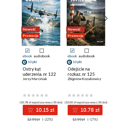
Nowość
Nowość
Nowość
Promocja
Promocja
Promocja
ebook
audiobook
ebook
audiobook
ebook
aud
10 pkt
10 pkt
10 pkt
Ostry kąt
Odejście na
Alarm n
uderzenia. nr 122
rozkaz. nr 125
Garlandz
Jerzy Marciniak
Zbigniew Kozakiewicz
Stanisław
(10,78 zł najniższa cena z 30 dni)
(10,00 zł najniższa cena z 30 dni)
(10,78 zł najni
10.15 zł
10.78 zł
1
12.99zł
(-22%)
12.99zł
(-17%)
12.99z