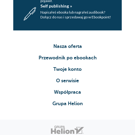
pojawił.
Self publishing »
Napisałeś ebooka lub nagrałeś audibook?
Dołącz do nas i sprzedawaj go w Ebookpoint!
Nasza oferta
Przewodnik po ebookach
Twoje konto
O serwisie
Współpraca
Grupa Helion