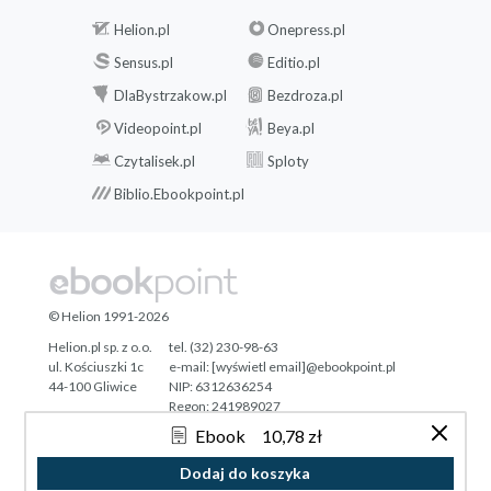
Helion.pl
Onepress.pl
Sensus.pl
Editio.pl
DlaBystrzakow.pl
Bezdroza.pl
Videopoint.pl
Beya.pl
Czytalisek.pl
Sploty
Biblio.Ebookpoint.pl
© Helion 1991-2026
Helion.pl sp. z o.o.
tel. (32) 230-98-63
ul. Kościuszki 1c
e-mail:
[wyświetl email]@ebookpoint.pl
44-100 Gliwice
NIP: 6312636254
Regon: 241989027
Ebook
10,78 zł
Designed with ♥ by
Tonik.pl
Dodaj do koszyka