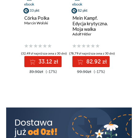
ebook
ebook
ebook
aud
33 pkt
82 pkt
29 pkt
Córka Polka
Mein Kampf.
Ze mną s
Marcin Wolski
Edycja krytyczna.
napijesz
Moja walka
Krzysztof 
Adolf Hitler
(32,49 zł najniższa cena z 30 dni)
(78,79 zł najniższa cena z 30 dni)
(27,94 zł najni
33.12 zł
82.92 zł
2
39.90zł
(-17%)
99.90zł
(-17%)
35.92z