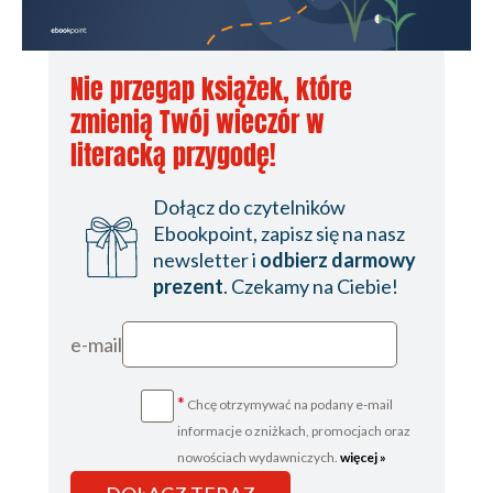
Nie przegap książek, które
zmienią Twój wieczór w
literacką przygodę!
Dołącz do czytelników
Ebookpoint, zapisz się na nasz
newsletter i
odbierz darmowy
prezent
. Czekamy na Ciebie!
e-mail
*
Chcę otrzymywać na podany e-mail
informacje o zniżkach, promocjach oraz
nowościach wydawniczych.
więcej »