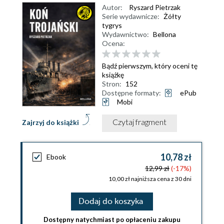
Autor:
Ryszard Pietrzak
Serie wydawnicze:
Żółty
tygrys
Wydawnictwo:
Bellona
Ocena:
Bądź pierwszym, który oceni tę
książkę
Stron:
152
Dostępne formaty:
ePub
Mobi
Czytaj fragment
Zajrzyj do książki
10,78 zł
Ebook
12,99 zł
(-17%)
10,00 zł najniższa cena z 30 dni
Dodaj do koszyka
Dostępny natychmiast po opłaceniu zakupu