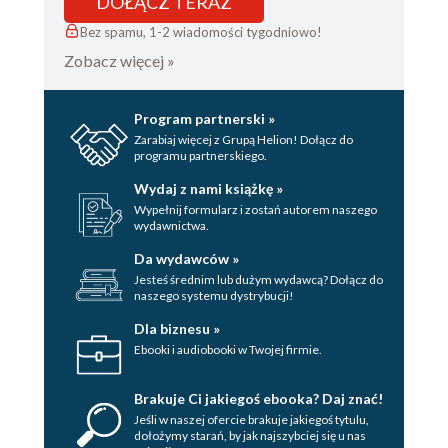
DOŁĄCZ TERAZ
Bez spamu, 1-2 wiadomości tygodniowo!
Zobacz więcej »
Program partnerski »
Zarabiaj więcej z Grupą Helion! Dołącz do
programu partnerskiego.
Wydaj z nami książkę »
Wypełnij formularz i zostań autorem naszego
wydawnictwa.
Da wydawców »
Jesteś średnim lub dużym wydawcą? Dołącz do
naszego systemu dystrybucji!
Dla biznesu »
Ebooki i audiobooki w Twojej firmie.
Brakuje Ci jakiegoś ebooka? Daj znać!
Jeśli w naszej ofercie brakuje jakiegoś tytulu,
dołożymy starań, by jak najszybciej się u nas