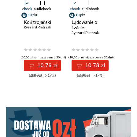
ebook
audiobook
ebook
audiobook
10 pkt
10 pkt
Koń trojański
Lądowanie o
Ryszard Pietrzak
świcie
Ryszard Pietrzak
(10,00 zł najniższa cena z 30 dni)
(10,00 zł najniższa cena z 30 dni)
10.78 zł
10.78 zł
12.99zł
(-17%)
12.99zł
(-17%)