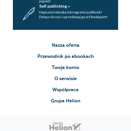
pojawił.
Self publishing »
Napisałeś ebooka lub nagrałeś audibook?
Dołącz do nas i sprzedawaj go w Ebookpoint!
Nasza oferta
Przewodnik po ebookach
Twoje konto
O serwisie
Współpraca
Grupa Helion