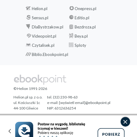
Helion.pl
Onepress.pl
Sensus.pl
Editio.pl
DlaBystrzakow.pl
Bezdroza.pl
Videopoint.pl
Beya.pl
Czytalisek.pl
Sploty
Biblio.Ebookpoint.pl
© Helion 1991-2026
Helion.pl sp. z o.o.
tel. (32) 230-98-63
ul. Kościuszki 1c
e-mail:
[wyświetl email]@ebookpoint.pl
44-100 Gliwice
NIP: 6312636254
Regon: 241989027
Designed with ♥ by
Tonik.pl