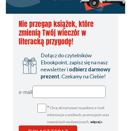
Nie przegap książek, które
zmienią Twój wieczór w
literacką przygodę!
Dołącz do czytelników
Ebookpoint, zapisz się na nasz
newsletter i
odbierz darmowy
prezent
. Czekamy na Ciebie!
e-mail
*
Chcę otrzymywać na podany e-mail
informacje o zniżkach, promocjach oraz
nowościach wydawniczych.
więcej »