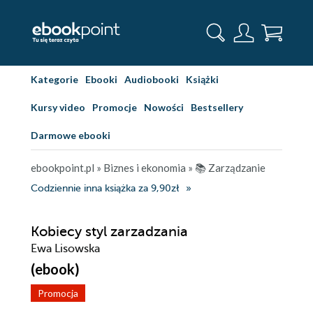
Kategorie
Ebooki
Audiobooki
Książki
Kursy video
Promocje
Nowości
Bestsellery
Darmowe ebooki
ebookpoint.pl
»
Biznes i ekonomia
»
📚 Zarządzanie
Codziennie inna książka za 9,90zł
Kobiecy styl zarzadzania
Ewa Lisowska
(ebook)
Promocja