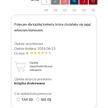
1
2
3
4
5
6
(0)
(0)
(1)
(1)
(0)
(0)
Polecam dla każdej kobiety, która chciałaby się zająć
własnym biznesem.
Opinia: anonimowa
Opinia dodana: 2016-06-13
Ocena: 4
Opinia
niepotwierdzona
zakupem
Opinia dotyczy produktu:
ksiązka drukowana
Czy opinia była pomocna:
TAK
(
0
)
NIE
(
0
)