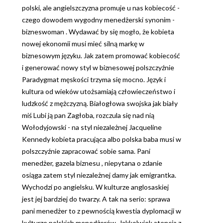
polski, ale angielszczyzna promuje u nas kobiecość -
czego dowodem wygodny menedżerski synonim -
bizneswoman . Wydawać by się mogło, że kobieta
nowej ekonomii musi mieć silną markę w
biznesowym języku. Jak zatem promować kobiecość
i generować nowy styl w biznesowej polszczyźnie
Paradygmat męskości trzyma się mocno. Język i
kultura od wieków utożsamiają człowieczeństwo i
ludzkość z mężczyzną. Białogłowa swojska jak biały
miś Lubi ją pan Zagłoba, rozczula się nad nią
Wołodyjowski - na styl niezależnej Jacqueline
Kennedy kobieta pracująca albo polska baba musi w
polszczyźnie zapracować sobie sama. Pani
menedżer, gazela biznesu , niepytana o zdanie
osiąga zatem styl niezależnej damy jak emigrantka.
Wychodzi po angielsku. W kulturze anglosaskiej
jest jej bardziej do twarzy. A tak na serio: sprawa
pani menedżer to z pewnością kwestia dyplomacji w
kulturze polskich menedżerów. Jakkolwiek atencja z