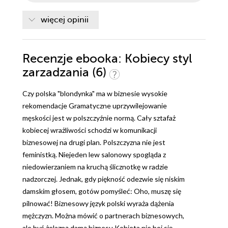
więcej opinii
Recenzje
ebooka
: Kobiecy styl
zarzadzania (6)
Czy polska "blondynka" ma w biznesie wysokie
rekomendacje Gramatyczne uprzywilejowanie
męskości jest w polszczyźnie normą. Cały sztafaż
kobiecej wrażliwości schodzi w komunikacji
biznesowej na drugi plan. Polszczyzna nie jest
feministką. Niejeden lew salonowy spogląda z
niedowierzaniem na kruchą ślicznotkę w radzie
nadzorczej. Jednak, gdy piękność odezwie się niskim
damskim głosem, gotów pomyśleć: Oho, muszę się
pilnować! Biznesowy język polski wyraża dążenia
mężczyzn. Można mówić o partnerach biznesowych,
ale być żelazną damą biznesu Kobieta nie boi się