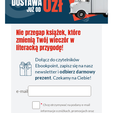
(168)
Zakończenie (171)
Bibliografia (177)
Skorowidz (189)
Nie przegap książek, które
zmienią Twój wieczór w
literacką przygodę!
Dołącz do czytelników
Ebookpoint, zapisz się na nasz
newsletter i
odbierz darmowy
prezent
. Czekamy na Ciebie!
e-mail
*
Chcę otrzymywać na podany e-mail
informacje o zniżkach, promocjach oraz