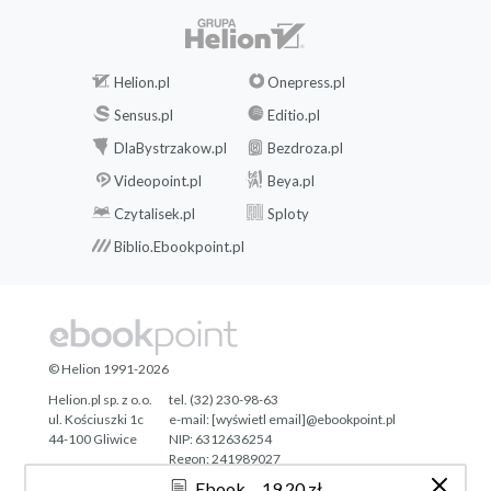
Helion.pl
Onepress.pl
Sensus.pl
Editio.pl
DlaBystrzakow.pl
Bezdroza.pl
Videopoint.pl
Beya.pl
Czytalisek.pl
Sploty
Biblio.Ebookpoint.pl
© Helion 1991-2026
Helion.pl sp. z o.o.
tel. (32) 230-98-63
ul. Kościuszki 1c
e-mail:
[wyświetl email]@ebookpoint.pl
44-100 Gliwice
NIP: 6312636254
Regon: 241989027
Ebook
19,20 zł