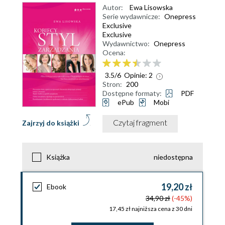
Autor:
Ewa Lisowska
Serie wydawnicze:
Onepress
Exclusive
Exclusive
Wydawnictwo:
Onepress
Ocena:
3.5
/
6
Opinie:
2
Stron:
200
Dostępne formaty:
PDF
ePub
Mobi
Czytaj fragment
Zajrzyj do książki
Książka
niedostępna
19,20 zł
Ebook
34,90 zł
(-45%)
17,45 zł najniższa cena z 30 dni