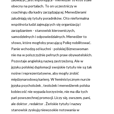
obecny na portalach. To on uczestniczy w
coachingu dla kadry zarządzającej. Menedżerami
zaludniają się tytuły poradników. Oto nieformalna
wspólnota ludzi zajmujących się organizacją i
zarządzaniem - stanowisk kierowniczych,
samodzielnych i odpowiedzialnych. Menedżer to
słowo, które mogłoby pracującą Polkę nobilitować.
Panie wchodzą od kuchni - polskiej Bizneswoman
nie ma w polszczyźnie pełnych praw obywatelskich.
Pozostaje angielską nazwą zastrzeżoną. Ale w
języku polskiej dyplomacji swojskie tytuły nie są tak
nośne i reprezentatywne, aby mogły zrobić
międzynarodową karierę. W feministycznym nurcie
języka psycholożek , teolożek i menedżerek polska
kobiecość nie wypada korzystnie, nie ma dla tych
pań powszechnej promocji. Liczy się, owszem, pani,
ale doktor , redaktor . Żeńskie tytuły i nazwy
stanowisk zyskują niewysokie notowania w