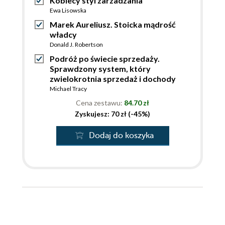
Kobiecy styl zarzadzania
Ewa Lisowska
Marek Aureliusz. Stoicka mądrość
władcy
Donald J. Robertson
Podróż po świecie sprzedaży.
Sprawdzony system, który
zwielokrotnia sprzedaż i dochody
Michael Tracy
Cena zestawu:
84.70 zł
Zyskujesz: 70 zł (-45%)
Dodaj do koszyka