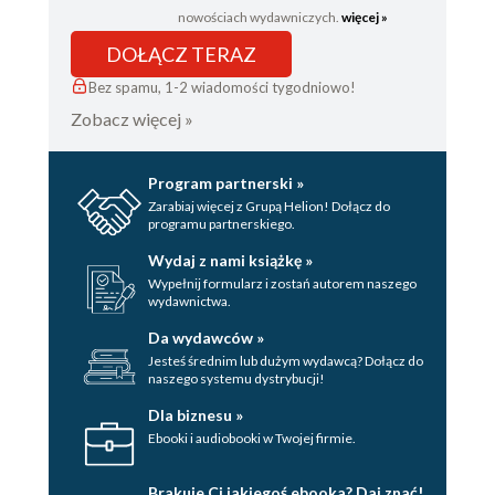
nowościach wydawniczych.
więcej »
DOŁĄCZ TERAZ
Bez spamu, 1-2 wiadomości tygodniowo!
Zobacz więcej »
Program partnerski »
Zarabiaj więcej z Grupą Helion! Dołącz do
programu partnerskiego.
Wydaj z nami książkę »
Wypełnij formularz i zostań autorem naszego
wydawnictwa.
Da wydawców »
Jesteś średnim lub dużym wydawcą? Dołącz do
naszego systemu dystrybucji!
Dla biznesu »
Ebooki i audiobooki w Twojej firmie.
Brakuje Ci jakiegoś ebooka? Daj znać!