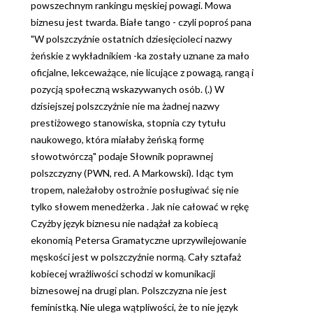
powszechnym rankingu męskiej powagi. Mowa
biznesu jest twarda. Białe tango - czyli poproś pana
"W polszczyźnie ostatnich dziesięcioleci nazwy
żeńskie z wykładnikiem -ka zostały uznane za mało
oficjalne, lekceważące, nie licujące z powagą, rangą i
pozycją społeczną wskazywanych osób. (.) W
dzisiejszej polszczyźnie nie ma żadnej nazwy
prestiżowego stanowiska, stopnia czy tytułu
naukowego, która miałaby żeńską formę
słowotwórczą" podaje Słownik poprawnej
polszczyzny (PWN, red. A Markowski). Idąc tym
tropem, należałoby ostrożnie posługiwać się nie
tylko słowem menedżerka . Jak nie całować w rękę
Czyżby język biznesu nie nadążał za kobiecą
ekonomią Petersa Gramatyczne uprzywilejowanie
męskości jest w polszczyźnie normą. Cały sztafaż
kobiecej wrażliwości schodzi w komunikacji
biznesowej na drugi plan. Polszczyzna nie jest
feministką. Nie ulega wątpliwości, że to nie język