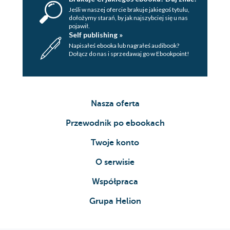
Jeśli w naszej ofercie brakuje jakiegoś tytulu,
dołożymy starań, by jak najszybciej się u nas
pojawił.
Self publishing »
Napisałeś ebooka lub nagrałeś audibook?
Dołącz do nas i sprzedawaj go w Ebookpoint!
Nasza oferta
Przewodnik po ebookach
Twoje konto
O serwisie
Współpraca
Grupa Helion