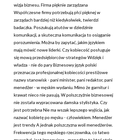
wizja biznesu. Firma pięknie zarządzana
Współczesne firmy potrzebują płci pięknej w
zarządach bardziej niż kiedykolwiek, twierdzi
badaczka. Poszukują atutów w dziedzinie
komunikacji, a skuteczna komunikacja to osiąganie
porozumienia. Można by zapytać, jakim językiem
mają mówić nowe liderki. Czy kobiecość posługuje
się mową przedsiębiorców-strategów Wdzięk i
władza - nie do pary Biznesowy język polski
przeznacza profesjonalnej kobiecości prestiżowe
nazwy stanowisk - pani minister, pani redaktor, pani
menedżer - w męskim wydaniu. Mimo że garnitur i
krawat nieco nie pasują. W polszczyźnie biznesowej
nie została wypracowana damska stylistyka. Czy
jest potrzebna Nie ma wszak lepszego wyjścia, jak
nazwać kobietę po męsku - człowiekiem. Menedżer
jest trendy A jednak polszczyzna woli menedżerów.
Frekwencja tego męskiego rzeczownika, co łatwo
zauważyć, jest imponująca - menedżer to ktoś stale