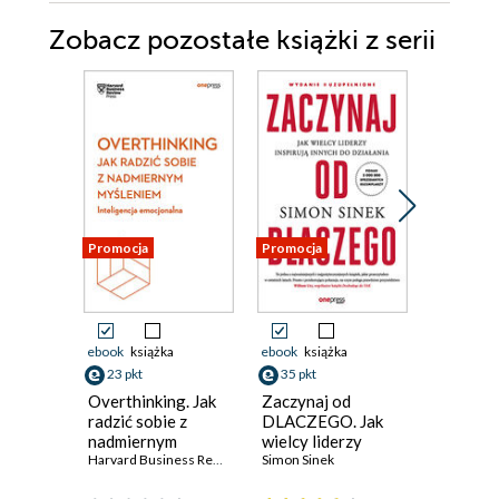
Zobacz pozostałe książki z serii
Promocja
Promocja
Promocja
ebook
książka
ebook
książka
ebook
ksi
23 pkt
35 pkt
23 pkt
Overthinking. Jak
Zaczynaj od
Jak sobie
radzić sobie z
DLACZEGO. Jak
trudnymi
nadmiernym
wielcy liderzy
Intelige
myśleniem.
Harvard Business Review
inspirują innych do
Simon Sinek
emocjon
Inteligencja
działania. Wydanie
Harvard