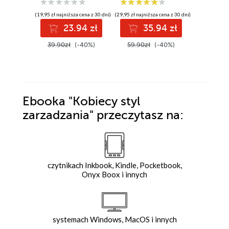
emocjonalna.
II uzupełnione
Review
Harvard Business
(19,95 zł najniższa cena z 30 dni)
(29,95 zł najniższa cena z 30 dni)
(19,95 zł najni
Review
23.94 zł
35.94 zł
2
39.90zł
(-40%)
59.90zł
(-40%)
39.90z
Ebooka
"Kobiecy styl
zarzadzania"
przeczytasz na:
czytnikach Inkbook, Kindle, Pocketbook,
Onyx Boox i innych
systemach Windows, MacOS i innych