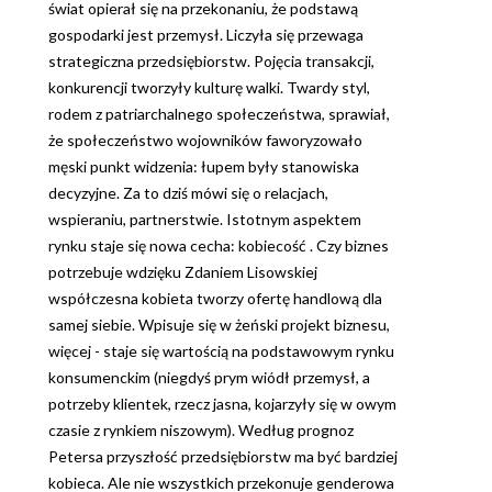
świat opierał się na przekonaniu, że podstawą
gospodarki jest przemysł. Liczyła się przewaga
strategiczna przedsiębiorstw. Pojęcia transakcji,
konkurencji tworzyły kulturę walki. Twardy styl,
rodem z patriarchalnego społeczeństwa, sprawiał,
że społeczeństwo wojowników faworyzowało
męski punkt widzenia: łupem były stanowiska
decyzyjne. Za to dziś mówi się o relacjach,
wspieraniu, partnerstwie. Istotnym aspektem
rynku staje się nowa cecha: kobiecość . Czy biznes
potrzebuje wdzięku Zdaniem Lisowskiej
współczesna kobieta tworzy ofertę handlową dla
samej siebie. Wpisuje się w żeński projekt biznesu,
więcej - staje się wartością na podstawowym rynku
konsumenckim (niegdyś prym wiódł przemysł, a
potrzeby klientek, rzecz jasna, kojarzyły się w owym
czasie z rynkiem niszowym). Według prognoz
Petersa przyszłość przedsiębiorstw ma być bardziej
kobieca. Ale nie wszystkich przekonuje genderowa