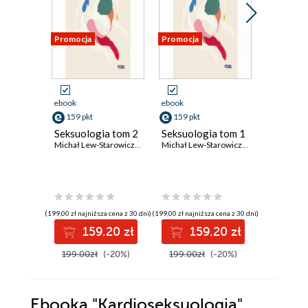
Promocja
Promocja
Promocja
ebook
ebook
ebook
159 pkt
159 pkt
47 pkt
Seksuologia tom 2
Seksuologia tom 1
Choroba 
Michał Lew-Starowicz
,
Maria Beisert
,
Bartosz Grabski
Michał Lew-Starowicz
,
Maria Beisert
czyli ja
,
Ba
starości
Jerzy Bral
(199,00 zł najniższa cena z 30 dni)
(199,00 zł najniższa cena z 30 dni)
(59,00 zł najni
159.20 zł
159.20 zł
4
199.00zł
(-20%)
199.00zł
(-20%)
59.00z
Ebooka
"Kardioseksuologia"