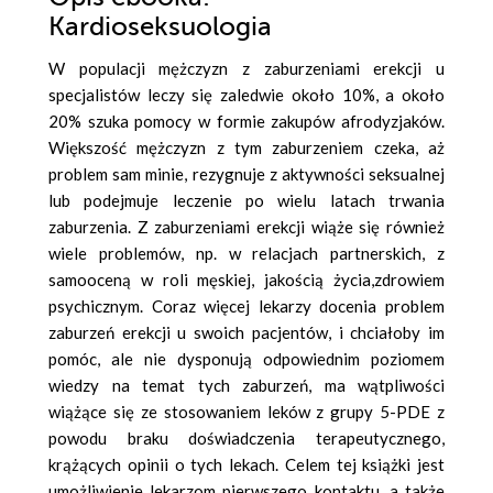
Kardioseksuologia
W populacji mężczyzn z zaburzeniami erekcji u
specjalistów leczy się zaledwie około 10%, a około
20% szuka pomocy w formie zakupów afrodyzjaków.
Większość mężczyzn z tym zaburzeniem czeka, aż
problem sam minie, rezygnuje z aktywności seksualnej
lub podejmuje leczenie po wielu latach trwania
zaburzenia. Z zaburzeniami erekcji wiąże się również
wiele problemów, np. w relacjach partnerskich, z
samooceną w roli męskiej, jakością życia,zdrowiem
psychicznym. Coraz więcej lekarzy docenia problem
zaburzeń erekcji u swoich pacjentów, i chciałoby im
pomóc, ale nie dysponują odpowiednim poziomem
wiedzy na temat tych zaburzeń, ma wątpliwości
wiążące się ze stosowaniem leków z grupy 5-PDE z
powodu braku doświadczenia terapeutycznego,
krążących opinii o tych lekach. Celem tej książki jest
umożliwienie lekarzom pierwszego kontaktu, a także