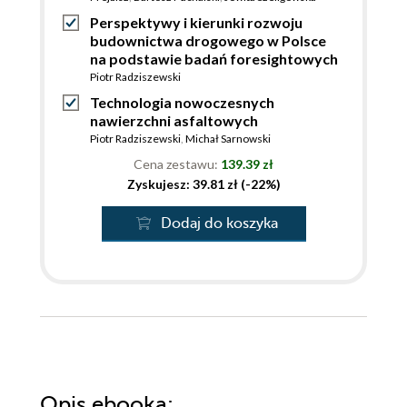
Perspektywy i kierunki rozwoju
budownictwa drogowego w Polsce
na podstawie badań foresightowych
Piotr Radziszewski
Technologia nowoczesnych
nawierzchni asfaltowych
Piotr Radziszewski
,
Michał Sarnowski
Cena zestawu:
139.39 zł
Zyskujesz: 39.81 zł (-22%)
Dodaj do koszyka
Opis
ebooka
: