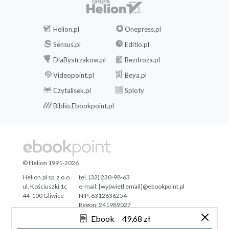
Helion.pl
Onepress.pl
Sensus.pl
Editio.pl
DlaBystrzakow.pl
Bezdroza.pl
Videopoint.pl
Beya.pl
Czytalisek.pl
Sploty
Biblio.Ebookpoint.pl
© Helion 1991-2026
Helion.pl sp. z o.o.
tel. (32) 230-98-63
ul. Kościuszki 1c
e-mail:
[wyświetl email]@ebookpoint.pl
44-100 Gliwice
NIP: 6312636254
Regon: 241989027
Ebook
49,68 zł
Designed with ♥ by
Tonik.pl