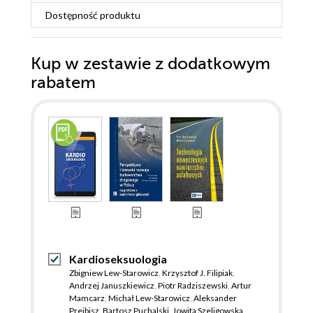
Dostępność produktu
Kup w zestawie z dodatkowym
rabatem
Kardioseksuologia
Zbigniew Lew-Starowicz
,
Krzysztof J. Filipiak
,
Andrzej Januszkiewicz
,
Piotr Radziszewski
,
Artur
Mamcarz
,
Michał Lew-Starowicz
,
Aleksander
Prejbisz
,
Bartosz Puchalski
,
Jowita Szeligowska