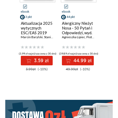
ebook
ebook
ebook
3 pkt
44 pkt
89 pkt
Aktualizacja 2025
Alergiczny Nieżyt
Chorob
wytycznych
Nosa - 50 Pytań i
niedokr
ESC/EAS 2019
Odpowiedzi, wyd.
serca a 
dotyczących
Marcin Barylski
,
Stanisław Surma
3
Agnieszka Lipiec
,
Piotr Rapiejko
nowotw
postępowania w
dyslipidemii.
Dziesięć
(3,99 zł najniższa cena z 30 dni)
(39,89 zł najniższa cena z 30 dni)
(87,56 zł najni
kluczowych zmian i
3.59 zł
44.99 zł
8
ich implikacje
praktyczne
3.99zł
(-10%)
49.99zł
(-10%)
99.00z