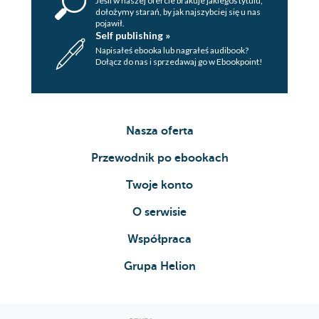
Jeśli w naszej ofercie brakuje jakiegoś tytulu,
dołożymy starań, by jak najszybciej się u nas
pojawił.
Self publishing »
Napisałeś ebooka lub nagrałeś audibook?
Dołącz do nas i sprzedawaj go w Ebookpoint!
Nasza oferta
Przewodnik po ebookach
Twoje konto
O serwisie
Współpraca
Grupa Helion