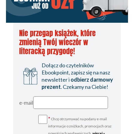
Nie przegap książek, które
zmienią Twój wieczór w
literacką przygodę!
Dołącz do czytelników
Ebookpoint, zapisz się na nasz
newsletter i
odbierz darmowy
prezent
. Czekamy na Ciebie!
e-mail
*
Chcę otrzymywać na podany e-mail
informacje o zniżkach, promocjach oraz
nowościach wydawniczych.
więcej »