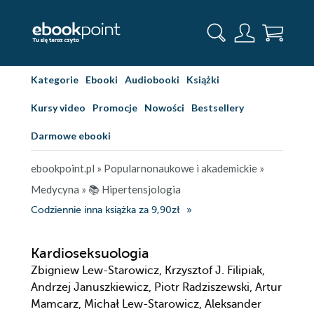
Kategorie
Ebooki
Audiobooki
Książki
Kursy video
Promocje
Nowości
Bestsellery
Darmowe ebooki
ebookpoint.pl
»
Popularnonaukowe i akademickie
»
Medycyna
»
📚 Hipertensjologia
Codziennie inna książka za 9,90zł
Kardioseksuologia
Zbigniew Lew-Starowicz, Krzysztof J. Filipiak,
Andrzej Januszkiewicz, Piotr Radziszewski, Artur
Mamcarz, Michał Lew-Starowicz, Aleksander