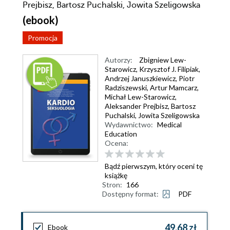
Prejbisz, Bartosz Puchalski, Jowita Szeligowska
(ebook)
Promocja
Autorzy:
Zbigniew Lew-
Starowicz
,
Krzysztof J. Filipiak
,
Andrzej Januszkiewicz
,
Piotr
Radziszewski
,
Artur Mamcarz
,
Michał Lew-Starowicz
,
Aleksander Prejbisz
,
Bartosz
Puchalski
,
Jowita Szeligowska
Wydawnictwo:
Medical
Education
Ocena:
Bądź pierwszym, który oceni tę
książkę
Stron:
166
Dostępny format:
PDF
49,68 zł
Ebook