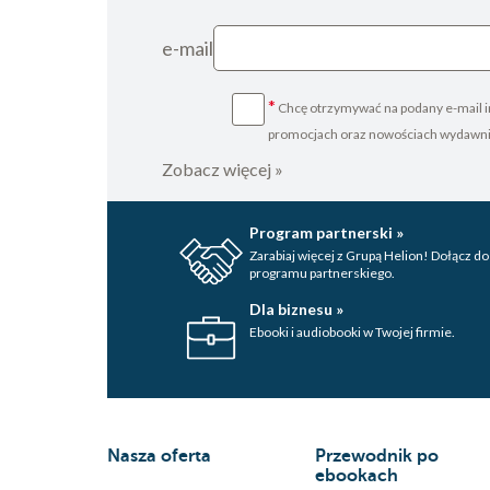
e-mail
*
Chcę otrzymywać na podany e-mail i
promocjach oraz nowościach wydawn
Zobacz więcej »
Program partnerski »
Zarabiaj więcej z Grupą Helion! Dołącz do
programu partnerskiego.
Dla biznesu »
Ebooki i audiobooki w Twojej firmie.
Nasza oferta
Przewodnik po
ebookach