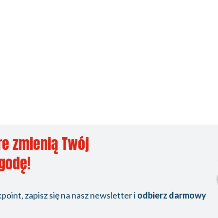
re zmienią Twój
ygodę!
oint, zapisz się na nasz newsletter i
odbierz darmowy