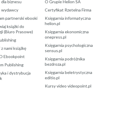
 dla biznesu
O Grupie Helion SA
a wydawcy
Certyfikat Rzetelna Firma
am partnerski ebooki
Księgarnia informatyczna
helion.pl
aj książki do
ji (Biuro Prasowe)
Księgarnia ekonomiczna
onepress.pl
ublishing
Księgarnia psychologiczna
 z nami książkę
sensus.pl
O Ebookpoint
Księgarnia podróżnika
bezdroza.pl
m Publishing
Księgarnia beletrystyczna
yka i dystrybucja
editio.pl
ek
Kursy video videopoint.pl