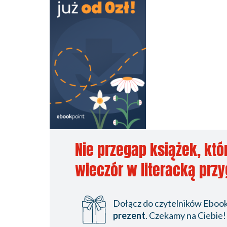
Nie przegap książek, któ
wieczór w literacką prz
Dołącz do czytelników Ebookp
prezent
. Czekamy na Ciebie!