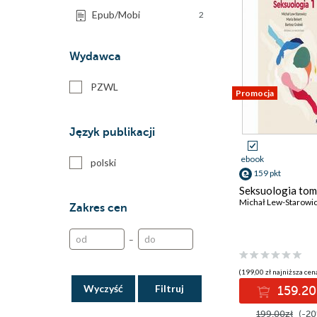
Epub/Mobi
2
Wydawca
PZWL
Promocja
Język publikacji
ebook
polski
159 pkt
Seksuologia tom
Michał Lew-Starowi
Zakres cen
–
(199,00 zł najniższa cena
Wyczyść
159.20
199.00zł
(-20