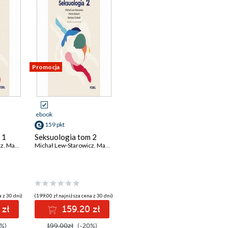
Promocja
ebook
159 pkt
 1
Seksuologia tom 2
cz
,
Maria Beisert
Michał Lew-Starowicz
,
Bartosz Grabski
,
Maria Beisert
,
Bartosz Grabski
 z 30 dni)
(199,00 zł najniższa cena z 30 dni)
 zł
159.20 zł
%)
199.00zł
(-20%)