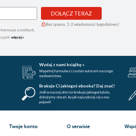
DOŁĄCZ TERAZ
Bez spamu, 1-2 wiadomości tygodniowo!
nformacje o zniżkach,
iczych.
więcej »
Wydaj z nami książkę »
Wypełnij formularz i zostań autorem naszego
wydawnictwa.
Brakuje Ci jakiegoś ebooka? Daj znać!
Jeśli w naszej ofercie brakuje jakiegoś tytulu,
dołożymy starań, by jak najszybciej się u nas
pojawił.
Twoje konto
O serwisie
Wspó