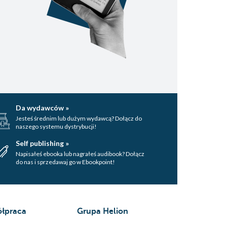
Da wydawców »
Jesteś średnim lub dużym wydawcą? Dołącz do
naszego systemu dystrybucji!
Self publishing »
Napisałeś ebooka lub nagrałeś audibook? Dołącz
do nas i sprzedawaj go w Ebookpoint!
łpraca
Grupa Helion