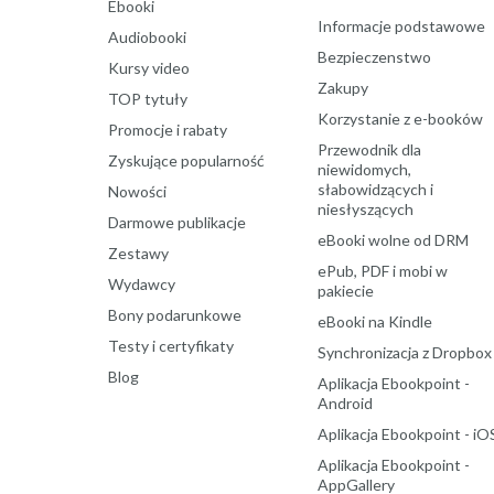
Ebooki
Informacje podstawowe
Audiobooki
Bezpieczenstwo
Kursy video
Zakupy
TOP tytuły
Korzystanie z e-booków
Promocje i rabaty
Przewodnik dla
Zyskujące popularność
niewidomych,
słabowidzących i
Nowości
niesłyszących
Darmowe publikacje
eBooki wolne od DRM
Zestawy
ePub, PDF i mobi w
Wydawcy
pakiecie
Bony podarunkowe
eBooki na Kindle
Testy i certyfikaty
Synchronizacja z Dropbox
Blog
Aplikacja Ebookpoint -
Android
Aplikacja Ebookpoint - iO
Aplikacja Ebookpoint -
AppGallery