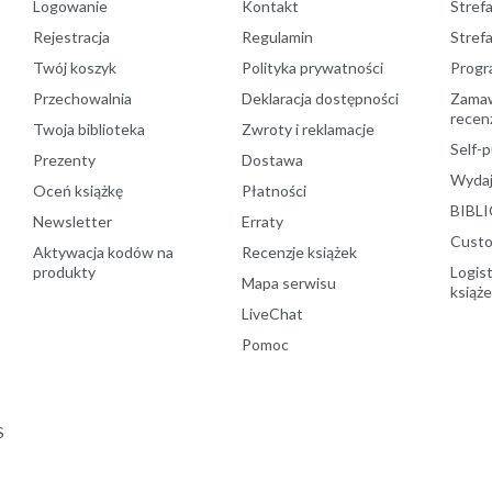
Logowanie
Kontakt
Strefa
Rejestracja
Regulamin
Stref
Twój koszyk
Polityka prywatności
Progr
Przechowalnia
Deklaracja dostępności
Zamawi
recenz
Twoja biblioteka
Zwroty i reklamacje
Self-p
Prezenty
Dostawa
Wydaj
Oceń książkę
Płatności
BIBLI
Newsletter
Erraty
Custo
Aktywacja kodów na
Recenzje książek
produkty
Logist
Mapa serwisu
książ
LiveChat
Pomoc
S