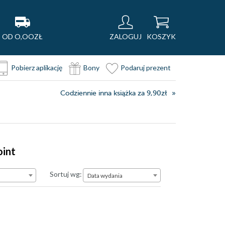
OD O,OOZŁ
ZALOGUJ
KOSZYK
Pobierz aplikację
Bony
Podaruj prezent
Codziennie inna książka za 9,90zł
oint
Data wydania
Sortuj wg:
Data wydania