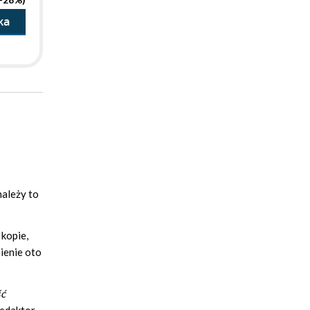
ka
należy to
kopie,
ienie oto
ść