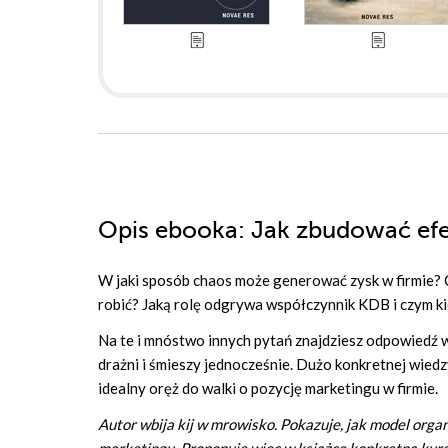
Opis
ebooka
: Jak zbudować ef
W jaki sposób chaos może generować zysk w firmie? Cz
robić? Jaką rolę odgrywa współczynnik KDB i czym kier
Na te i mnóstwo innych pytań znajdziesz odpowiedź 
drażni i śmieszy jednocześnie. Dużo konkretnej wie
idealny oręż do walki o pozycję marketingu w firmie.
Autor wbija kij w mrowisko. Pokazuje, jak model org