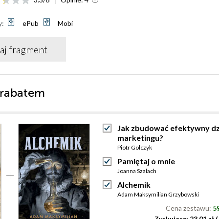
y:
ePub
Mobi
aj fragment
 rabatem
Jak zbudować efektywny dz
marketingu?
Piotr Golczyk
Pamiętaj o mnie
Joanna Szalach
Alchemik
Adam Maksymilian Grzybowski
Cena zestawu:
59
Zyskujesz: 23.01 zł 