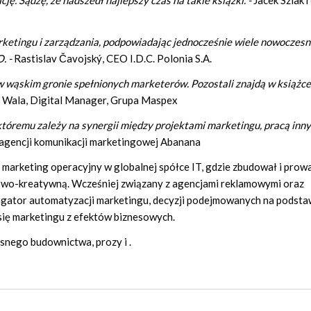
ę. Sądzę, że nadszedł najlepszy czas na takie książki. -
Jacek Szlak 
ketingu i zarządzania, podpowiadając jednocześnie wiele nowoczes
. -
Rastislav Čavojský, CEO I.D.C. Polonia S.A.
eś w wąskim gronie spełnionych marketerów. Pozostali znajdą w książce
 Wala, Digital Manager, Grupa Maspex
tóremu zależy na synergii między projektami marketingu, pracą inn
agencji komunikacji marketingowej Abanana
a marketing operacyjny w globalnej spółce IT, gdzie zbudował i prow
owo-kreatywną. Wcześniej związany z agencjami reklamowymi oraz
gator automatyzacji marketingu, decyzji podejmowanych na podsta
się marketingu z efektów biznesowych.
snego budownictwa, prozy i .