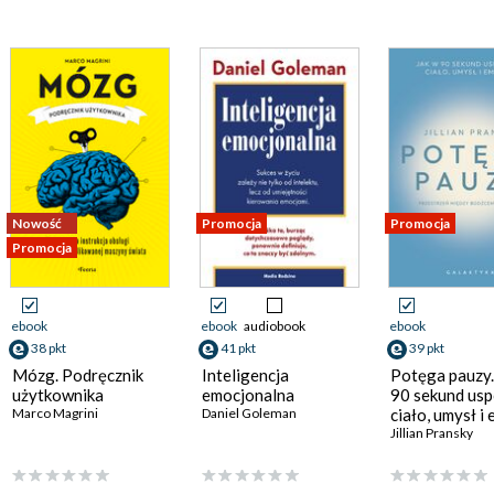
Nowość
Promocja
Promocja
Promocja
ebook
ebook
audiobook
ebook
38 pkt
41 pkt
39 pkt
Mózg. Podręcznik
Inteligencja
Potęga pauzy.
użytkownika
emocjonalna
90 sekund usp
Marco Magrini
Daniel Goleman
ciało, umysł i
Jillian Pransky