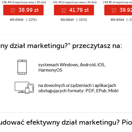
(38,49 zł najniższa cena z 30 dni)
(41,49 zł najniższa cena z 30 dni)
(49,90 zł najniższa ce
38.99 zł
41.79 zł
39.92
49.99zł
(-22%)
50.00zł
(-16%)
49.90zł
(-2
ny dział marketingu?"
przeczytasz na:
systemach Windows, Android, iOS,
HarmonyOS
na dowolnych urządzeniach i aplikacjach
obsługujących formaty: PDF, EPub, Mobi
budować efektywny dział marketingu? Pio