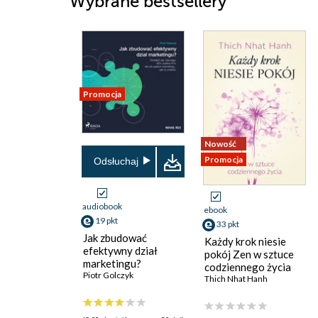
Wybrane bestsellery
Promocja
Nowość
Promocja
Odsłuchaj
audiobook
ebook
19 pkt
33 pkt
Jak zbudować
Każdy krok niesie
efektywny dział
pokój Zen w sztuce
marketingu?
codziennego życia
Piotr Golczyk
Thich Nhat Hanh