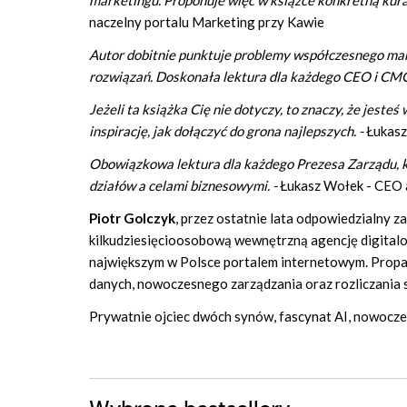
marketingu. Proponuje więc w książce konkretną kuracj
naczelny portalu Marketing przy Kawie
Autor dobitnie punktuje problemy współczesnego mar
rozwiązań. Doskonała lektura dla każdego CEO i CMO
Jeżeli ta książka Cię nie dotyczy, to znaczy, że jest
inspirację, jak dołączyć do grona najlepszych. -
Łukasz
Obowiązkowa lektura dla każdego Prezesa Zarządu, k
działów a celami biznesowymi. -
Łukasz Wołek - CEO 
Piotr Golczyk
, przez ostatnie lata odpowiedzialny z
kilkudziesięcioosobową wewnętrzną agencję digital
największym w Polsce portalem internetowym. Propa
danych, nowoczesnego zarządzania oraz rozliczania 
Prywatnie ojciec dwóch synów, fascynat AI, nowocze