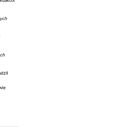
redaktor
nych
ych
adził
wie