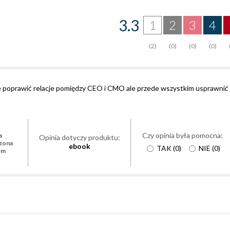
3.3
1
2
3
4
(2)
(0)
(0)
(0)
że poprawić relacje pomiędzy CEO i CMO ale przede wszystkim usprawnić
Czy opinia była pomocna:
a
Opinia dotyczy produktu:
zona
ebook
TAK
(
0
)
NIE
(
0
)
em