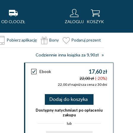
OD O,OOZŁ
ZALOGUJ
KOSZYK
Pobierz aplikację
Bony
Podaruj prezent
Codziennie inna książka za 9,90zł
17,60 zł
Ebook
22,00 zł
(-20%)
22,00 zł najniższa cena z 30 dni
Dodaj do koszyka
Dostępny natychmiast po opłaceniu
zakupu
lub