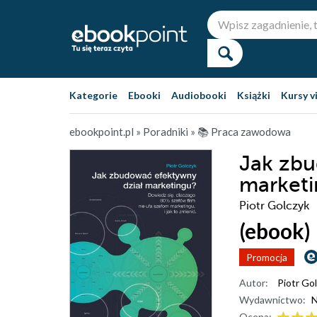
Kategorie
Ebooki
Audiobooki
Książki
Kursy v
ebookpoint.pl
»
Poradniki
»
📚 Praca zawodowa
Jak zbu
market
Piotr Golczyk
(ebook)
Promocja
Autor:
Piotr Go
Wydawnictwo:
N
Ocena: