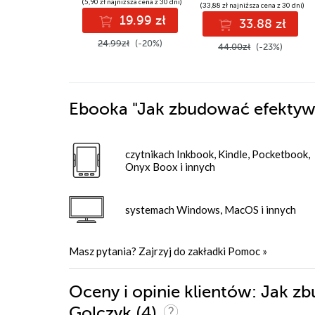
(5,90 zł najniższa cena z 30 dni)
(33,88 zł najniższa cena z 30 dni)
19.99 zł
33.88 zł
24.99zł
(-20%)
44.00zł
(-23%)
Ebooka
"Jak zbudować efektyw
czytnikach Inkbook, Kindle, Pocketbook,
Onyx Boox i innych
systemach Windows, MacOS i innych
Masz pytania? Zajrzyj do zakładki
Pomoc
»
Oceny i opinie klientów: Jak z
(4)
Golczyk