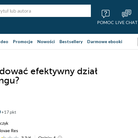
POMOC
LIVE CHAT
ideo
Promocje
Nowości
Bestsellery
Darmowe ebooki
dować efektywny dział
ingu?
+17 pkt
lczyk
ovae Res
3.3
/
6
Opinie:
4